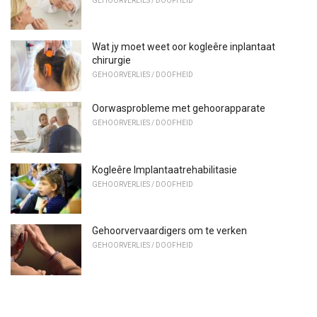
GEHOORVERLIES / DOOFHEID
Wat jy moet weet oor kogleêre inplantaat
chirurgie
GEHOORVERLIES / DOOFHEID
Oorwasprobleme met gehoorapparate
GEHOORVERLIES / DOOFHEID
Kogleêre Implantaatrehabilitasie
GEHOORVERLIES / DOOFHEID
Gehoorvervaardigers om te verken
GEHOORVERLIES / DOOFHEID