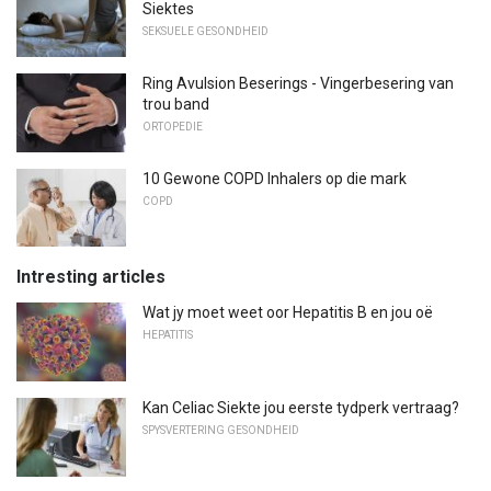
Siektes
SEKSUELE GESONDHEID
Ring Avulsion Beserings - Vingerbesering van
trou band
ORTOPEDIE
10 Gewone COPD Inhalers op die mark
COPD
Intresting articles
Wat jy moet weet oor Hepatitis B en jou oë
HEPATITIS
Kan Celiac Siekte jou eerste tydperk vertraag?
SPYSVERTERING GESONDHEID