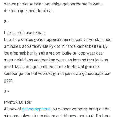
pen en papier te bring om enige gehoortoestelle wat u
dokter u gee, neer te skryf.
2 -
Leer om dit aan te pas
Leer hoe om jou gehoorapparaat aan te pas vir verskillende
situasies soos televisie kyk of 'n harde kamer betree. By
jou afspraak kan jy selfs vra om buite te loop waar daar
meer geluid van verkeer kan wees en iemand met jou kan
praat. Maak die geleentheid om te toets wat jy in die
kantoor geleer het voordat jy met jou nuwe gehoorapparaat
gaan.
3 -
Praktyk Luister
Alhoewel
gehoorapparate
jou gehoor verbeter, bring dit dit
nie normaalweg terug nie en sal dit gewoond raak. Probeer