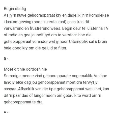
Begin stadig
As jy 'n nuwe gehoorapparaat kry en dadelik in 'n komplekse
klankomgewing (soos 'n restaurant) gaan, kan dit
verwarrend en frustrerend wees. Begin deur te luister na TV
of radio en gee jouself tyd om te verstaan ​​hoe die
gehoorapparaat verander wat jy hoor. Uiteindelik sal u brein
baie goed kry om die geluid te filter.
5 -
Moet dit nie oordoen nie
Sommige mense vind gehoorapparate ongemaklik. Vra hoe
lank jy elke dag jou gehoorapparaat moet dra terwyl jy
aanpas. Afhanklik van die tipe gehoorapparaat wat u het, kan
dit 'n paar dae of langer neem om gebruik te word om 'n
gehoorapparaat te dra.
6 -