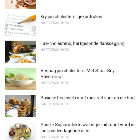
Kry jou cholesterol gekontroleer
HARTGESONDHEID
Lae-cholesterol, hartgesonde danksegging
HARTGESONDHEID
Verlaag jou cholesterol Met Staal-Sny
Havermout
HARTGESONDHEID
Basiese beginsels oor Trans-vet suur en die hart
HARTGESONDHEID
Soorte Sojaprodukte wat ingesluit moet word in
jou lipiedverlagende dieet
HARTGESONDHEID