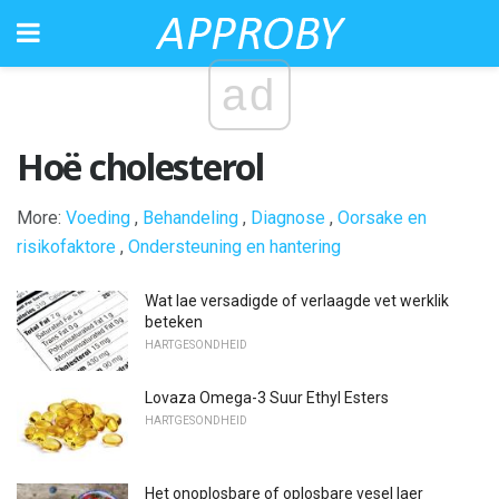
ad
Hoë cholesterol
More:
Voeding
,
Behandeling
,
Diagnose
,
Oorsake en
risikofaktore
,
Ondersteuning en hantering
Wat lae versadigde of verlaagde vet werklik
beteken
HARTGESONDHEID
Lovaza Omega-3 Suur Ethyl Esters
HARTGESONDHEID
Het onoplosbare of oplosbare vesel laer