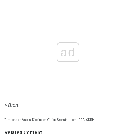
ad
> Bron:
Tampons en Asbes, Dioxine en Giftige Skoksindroom;
FDA, CDRH.
Related Content