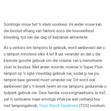
Sommige vroue het 'n sterk voorkeur. Vir ander vroue kan
die besluit afhang van faktore soos die hoeveelheid
bloeding, tyd van die dag of beplande aktiwiteite.
As u verkies om tampons te gebruik, word aanbeveel dat u
u tampon minstens elke 4 tot 8 uur verander en dat u die
kleinste grootte gebruik om die volume van u menstruele
vloei te bestuur. Met ander woorde, moenie 'n Super Plus-
tampon op 'n ligte vloeddag gebruik nie, sodat jy nie jou
tampon baie gereeld moet verander nie. Dit word ook
aanbeveel dat u 'n breek neem en nie tampons gedurende u
tydperk gebruik nie. Deur hierdie voorsorgmaatreëls te tref,
sal 'n seldsame maar ernstige infeksie wat verband hou
met tampongebruik,
Toxic Shock Syndrome
(TSS) voorkom