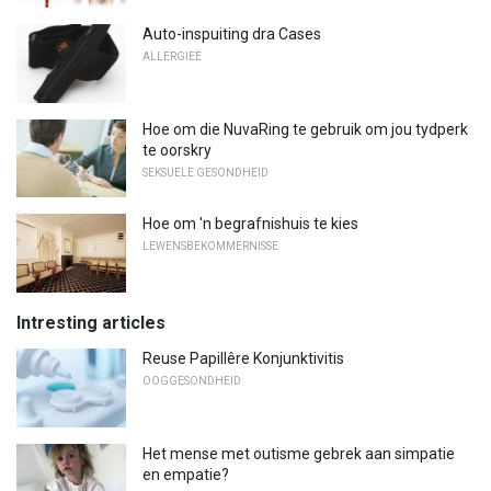
Auto-inspuiting dra Cases
ALLERGIEË
Hoe om die NuvaRing te gebruik om jou tydperk
te oorskry
SEKSUELE GESONDHEID
Hoe om 'n begrafnishuis te kies
LEWENSBEKOMMERNISSE
Intresting articles
Reuse Papillêre Konjunktivitis
OOGGESONDHEID
Het mense met outisme gebrek aan simpatie
en empatie?