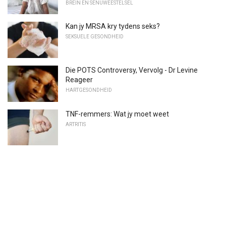
BREIN EN SENUWEESTELSEL
Kan jy MRSA kry tydens seks?
SEKSUELE GESONDHEID
Die POTS Controversy, Vervolg - Dr Levine
Reageer
HARTGESONDHEID
TNF-remmers: Wat jy moet weet
ARTRITIS