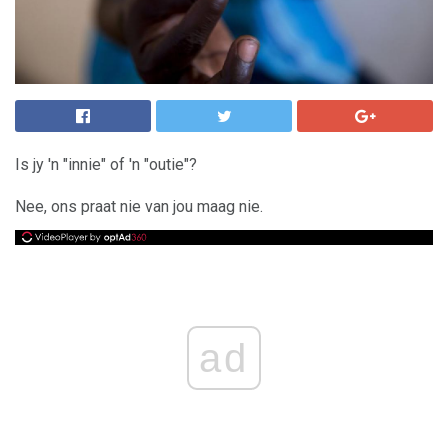
Is jy 'n "innie" of 'n "outie"?
Nee, ons praat nie van jou maag nie.
ad