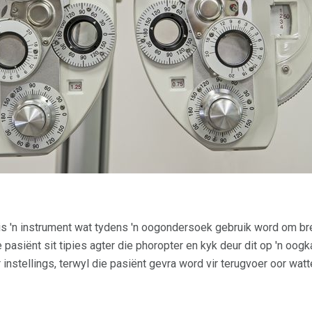
 is 'n instrument wat tydens 'n oogondersoek gebruik word om br
e pasiënt sit tipies agter die phoropter en kyk deur dit op 'n oogk
instellings, terwyl die pasiënt gevra word vir terugvoer oor watt