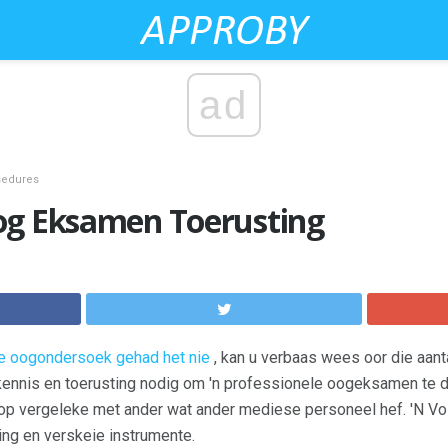
ad
sedures
og Eksamen Toerusting
e oogondersoek gehad het nie
, kan u verbaas wees oor die aant
e kennis en toerusting nodig om 'n professionele oogeksamen te
op vergeleke met ander wat ander mediese personeel hef. 'N V
ing en verskeie instrumente.