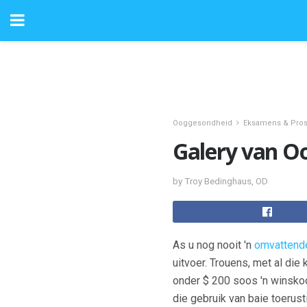
Ooggesondheid
Eksamens & Pro
Galery van O
by Troy Bedinghaus, OD
As u nog nooit 'n
omvattend
uitvoer. Trouens, met al di
onder $ 200 soos 'n winsko
die gebruik van baie toerust