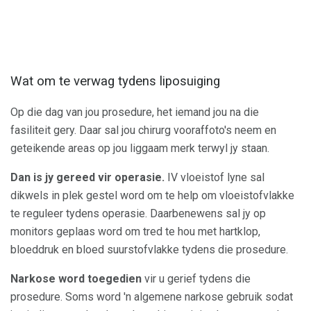
Wat om te verwag tydens liposuiging
Op die dag van jou prosedure, het iemand jou na die
fasiliteit gery. Daar sal jou chirurg vooraffoto's neem en
geteikende areas op jou liggaam merk terwyl jy staan.
Dan is jy gereed vir operasie.
IV vloeistof lyne sal
dikwels in plek gestel word om te help om vloeistofvlakke
te reguleer tydens operasie. Daarbenewens sal jy op
monitors geplaas word om tred te hou met hartklop,
bloeddruk en bloed suurstofvlakke tydens die prosedure.
Narkose word toegedien
vir u gerief tydens die
prosedure. Soms word 'n algemene narkose gebruik sodat