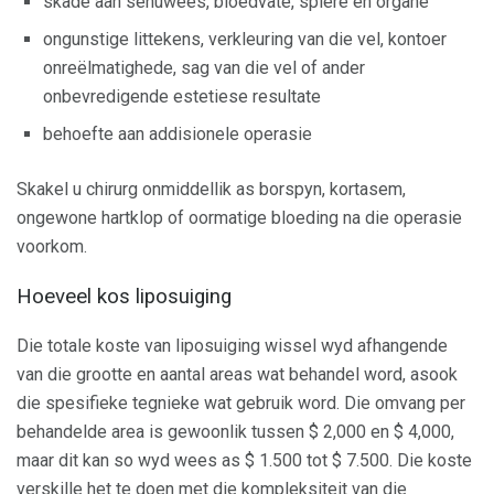
skade aan senuwees, bloedvate, spiere en organe
ongunstige littekens, verkleuring van die vel, kontoer
onreëlmatighede, sag van die vel of ander
onbevredigende estetiese resultate
behoefte aan addisionele operasie
Skakel u chirurg onmiddellik as borspyn, kortasem,
ongewone hartklop of oormatige bloeding na die operasie
voorkom.
Hoeveel kos liposuiging
Die totale koste van liposuiging wissel wyd afhangende
van die grootte en aantal areas wat behandel word, asook
die spesifieke tegnieke wat gebruik word. Die omvang per
behandelde area is gewoonlik tussen $ 2,000 en $ 4,000,
maar dit kan so wyd wees as $ 1.500 tot $ 7.500. Die koste
verskille het te doen met die kompleksiteit van die