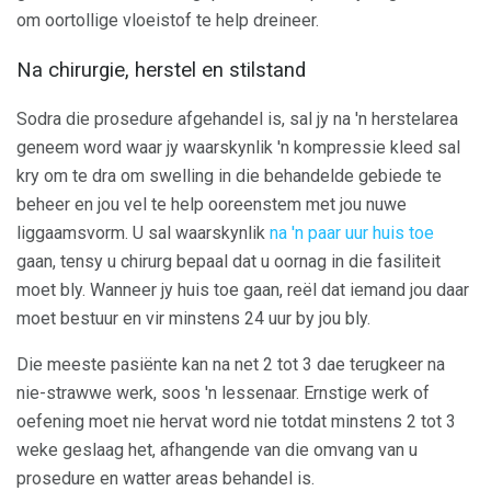
om oortollige vloeistof te help dreineer.
Na chirurgie, herstel en stilstand
Sodra die prosedure afgehandel is, sal jy na 'n herstelarea
geneem word waar jy waarskynlik 'n kompressie kleed sal
kry om te dra om swelling in die behandelde gebiede te
beheer en jou vel te help ooreenstem met jou nuwe
liggaamsvorm. U sal waarskynlik
na 'n paar uur huis toe
gaan, tensy u chirurg bepaal dat u oornag in die fasiliteit
moet bly. Wanneer jy huis toe gaan, reël dat iemand jou daar
moet bestuur en vir minstens 24 uur by jou bly.
Die meeste pasiënte kan na net 2 tot 3 dae terugkeer na
nie-strawwe werk, soos 'n lessenaar. Ernstige werk of
oefening moet nie hervat word nie totdat minstens 2 tot 3
weke geslaag het, afhangende van die omvang van u
prosedure en watter areas behandel is.