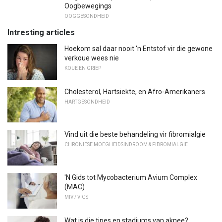
Oogbewegings
OOGGESONDHEID
Intresting articles
Hoekom sal daar nooit 'n Entstof vir die gewone
verkoue wees nie
KOUE EN GRIEP
Cholesterol, Hartsiekte, en Afro-Amerikaners
HARTGESONDHEID
Vind uit die beste behandeling vir fibromialgie
CHRONIESE MOEGHEIDSINDROOM & FIBROMIALGIE
'N Gids tot Mycobacterium Avium Complex
(MAC)
MIV / VIGS
Wat is die tipes en stadiums van aknee?