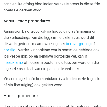
aansienlike afslag bied indien verskeie areas in dieselfde
operasie gedoen word.
Aanvullende prosedures
Aangesien baie vroue kyk na liposuiging as 'n manier om
die verhoudings van die liggaam te balanseer, word dit
dikwels gedoen in samewerking met
borsvergroting
of
borslig
. Verder, vir pasiënte wat in sommige gebiede ook
los vel beskik, bo en behalwe oortollige vet, kan 'n
maagkramp
of liggaamsopstelling uitgevoer word om die
algehele resultaat van die pasiënt te verbeter.
Vir sommige kan 'n borsreduksie (via tradisionele tegnieke
of via liposuiging) ook gekies word.
Voor u prosedure
Jou chirurg sal jou ondersoek en vooraf-laboratoriumtoetse