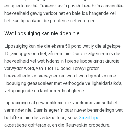
en spiertonus hê. Trouens, as 'n pasiënt reeds 'n aansienlike
hoeveelheid gewig verloor het en baie los hangende vel
het, kan liposuksie die probleme net vererger.
Wat liposuiging kan nie doen nie
Liposuiging kan nie die ekstra 50 pond wat jy die afgelope
10 jaar opgedoen het, afneem nie. Oor die algemeen is die
hoeveelheid vet wat tydens 'n tipiese liposuigingskirurgie
verwyder word, van 1 tot 10 pond. Terwyl groter
hoeveelhede vet verwyder kan word, word groot volume
liposuiging geassosieer met verhoogde veiligheidsrisiko's,
velspringende en kontoerreëlmatighede.
Liposuiging sal gewoonlik nie die voorkoms van selluliet
verminder nie. Daar is egter 'n paar nuwer behandelings wat
belofte in hierdie verband toon, soos
SmartLipo
,
akoestiese golfterapie, en die Rejuveskin-prosedure,