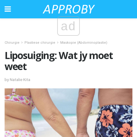
ad
Chirurgie
Plastiese chirurgie
Maskopie (Abdominoplastie)
Liposuiging: Wat jy moet
weet
by Natalie Kita