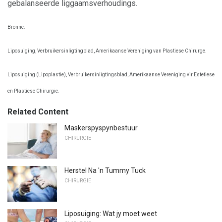
gebalanseerde liggaamsverhoudings.
Bronne:
Liposuiging, Verbruikersinligtingblad, Amerikaanse Vereniging van Plastiese Chirurge.
Liposuiging (Lipoplastie), Verbruikersinligtingsblad, Amerikaanse Vereniging vir Estetiese
en Plastiese Chirurgie.
Related Content
Maskerspyspynbestuur
CHIRURGIE
Herstel Na 'n Tummy Tuck
CHIRURGIE
Liposuiging: Wat jy moet weet