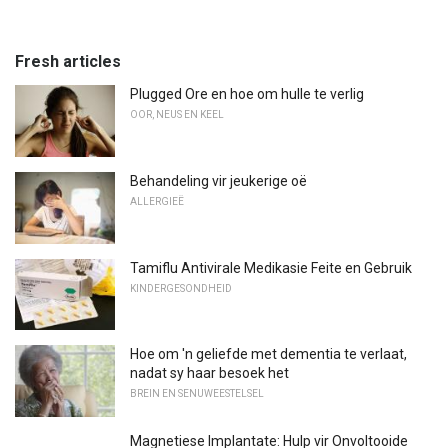
Fresh articles
Plugged Ore en hoe om hulle te verlig
OOR, NEUS EN KEEL
Behandeling vir jeukerige oë
ALLERGIEË
Tamiflu Antivirale Medikasie Feite en Gebruik
KINDERGESONDHEID
Hoe om 'n geliefde met dementia te verlaat,
nadat sy haar besoek het
BREIN EN SENUWEESTELSEL
Magnetiese Implantate: Hulp vir Onvoltooide