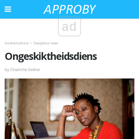
ad
Gestremdheid
Daaglikse lewe
Ongeskiktheidsdiens
by Charlotte Gerber