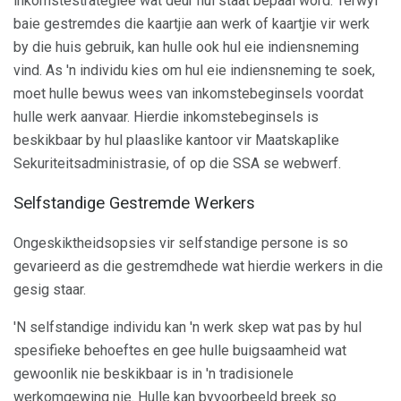
inkomstestrategieë wat deur hul staat bepaal word. Terwyl
baie gestremdes die kaartjie aan werk of kaartjie vir werk
by die huis gebruik, kan hulle ook hul eie indiensneming
vind. As 'n individu kies om hul eie indiensneming te soek,
moet hulle bewus wees van inkomstebeginsels voordat
hulle werk aanvaar. Hierdie inkomstebeginsels is
beskikbaar by hul plaaslike kantoor vir Maatskaplike
Sekuriteitsadministrasie, of op die SSA se webwerf.
Selfstandige Gestremde Werkers
Ongeskiktheidsopsies vir selfstandige persone is so
gevarieerd as die gestremdhede wat hierdie werkers in die
gesig staar.
'N selfstandige individu kan 'n werk skep wat pas by hul
spesifieke behoeftes en gee hulle buigsaamheid wat
gewoonlik nie beskikbaar is in 'n tradisionele
werkomgewing nie. Hulle kan byvoorbeeld breek so