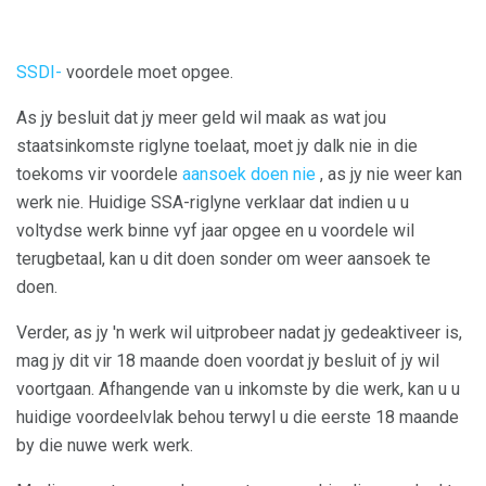
SSDI-
voordele moet opgee.
As jy besluit dat jy meer geld wil maak as wat jou
staatsinkomste riglyne toelaat, moet jy dalk nie in die
toekoms vir voordele
aansoek doen nie
, as jy nie weer kan
werk nie. Huidige SSA-riglyne verklaar dat indien u u
voltydse werk binne vyf jaar opgee en u voordele wil
terugbetaal, kan u dit doen sonder om weer aansoek te
doen.
Verder, as jy 'n werk wil uitprobeer nadat jy gedeaktiveer is,
mag jy dit vir 18 maande doen voordat jy besluit of jy wil
voortgaan. Afhangende van u inkomste by die werk, kan u u
huidige voordeelvlak behou terwyl u die eerste 18 maande
by die nuwe werk werk.