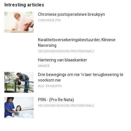
Intresting articles
Chroniese postoperatiewe breukpyn
CHRONIESE PYN
Kwaliteitsversekeringsbestuurder, Kliniese
Navorsing
VIR GESONDHEIDSORG PROFESSIONALS
Hantering van blaaskanker
KANKER
Drie bewegings om nie 'n laer terugbesering te
voorkom nie
RUG- EN NEKPYN
PRN - (Pro Re Nata)
VIR GESONDHEIDSORG PROFESSIONALS