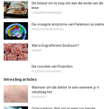
Die besluit om te stop eet aan die einde van die
lewe
LEWENSBEKOMMERNISSE
Die vroegste simptome van Parkinson se siekte
BREIN EN SENUWEESTELSEL
Wat is Engraftment Sindroom?
KANKER
Die voordele van Picamilon
HOLISTIESE GESONDHEID
Intresting articles
Wanneer om die dokter te sien wanneer jy 'n
veluitslag het
EERSTEHULP
Osteosarkom: Wat om te weet oor hierdie