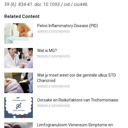
59 (6): 834-41.
doi: 10.1093 / cid / ciu446.
Related Content
Pelvic Inflammatory Disease (PID)
SEKSUELE GESONDHEID
Wat is MG?
SEKSUELE GESONDHEID
Wat jy moet weet oor die genitale ulkus STD
Chancroid
SEKSUELE GESONDHEID
Oorsake en Risikofaktore van Trichomoniasis
SEKSUELE GESONDHEID
Limfogranuloom Venereum Simptome en