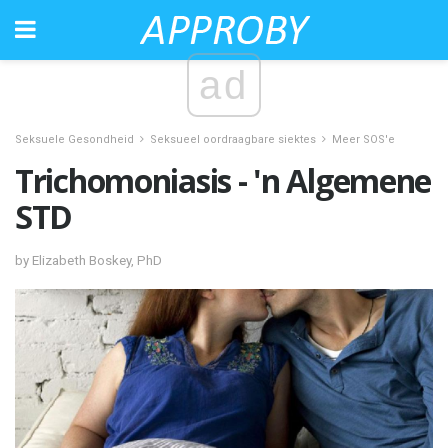
ad
Seksuele Gesondheid
Seksueel oordraagbare siektes
Meer SOS'e
Trichomoniasis - 'n Algemene
STD
by Elizabeth Boskey, PhD