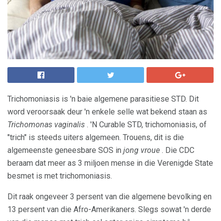
Trichomoniasis is 'n baie algemene parasitiese STD. Dit
word veroorsaak deur 'n enkele selle wat bekend staan ​​as
Trichomonas vaginalis
. 'N Curable STD, trichomoniasis, of
"trich" is steeds uiters algemeen. Trouens, dit is die
algemeenste geneesbare SOS in
jong vroue
. Die CDC
beraam dat meer as 3 miljoen mense in die Verenigde State
besmet is met trichomoniasis.
Dit raak ongeveer 3 persent van die algemene bevolking en
13 persent van die Afro-Amerikaners. Slegs sowat 'n derde