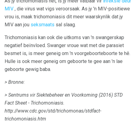
As jy trichomoniasis het, is jy meer vatbaar vir
infeksie deur
MIV
, die virus wat vigs veroorsaak. As jy 'n MIV-positiewe
vrou is, maak trichomoniasis dit meer waarskynlik dat jy
MIV aan jou
seksmaats
sal slaag.
Trichomoniasis kan ook die uitkoms van 'n swangerskap
negatief beïnvloed. Swanger vroue wat met die parasiet
besmet is, is meer geneig om 'n voorgeboorteboorte te hê.
Hulle is ook meer geneig om geboorte te gee aan 'n lae
geboorte gewig baba.
> Bronne:
> Sentrums vir Siektebeheer en Voorkoming (2016) STD
Fact Sheet - Trichomoniasis.
http://www.cdc.gov/std/trichomonas/stdfact-
trichomoniasis.htm