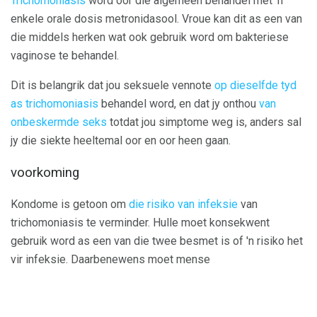
Trichomoniasis
word oor die algemeen behandel met 'n
enkele orale dosis metronidasool. Vroue kan dit as een van
die middels herken wat ook gebruik word om bakteriese
vaginose te behandel.
Dit is belangrik dat jou seksuele vennote
op dieselfde tyd
as trichomoniasis
behandel word, en dat jy onthou
van
onbeskermde seks
totdat jou simptome weg is, anders sal
jy die siekte heeltemal oor en oor heen gaan.
voorkoming
Kondome is getoon om
die risiko van infeksie
van
trichomoniasis te verminder. Hulle moet konsekwent
gebruik word as een van die twee besmet is of 'n risiko het
vir infeksie. Daarbenewens moet mense