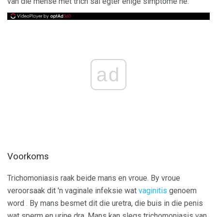
van die mense met trich sal egter enige simptome hê.
ad
Voorkoms
Trichomoniasis raak beide mans en vroue. By vroue
veroorsaak dit 'n vaginale infeksie wat
vaginitis
genoem
word
.
By mans besmet dit die uretra, die buis in die penis
wat sperm en urine dra. Mans kan slegs trichomoniasis van