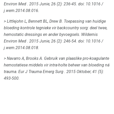
Environ Med
.
2015 Junie; 26 (2): 236-45.
doi: 10.1016 /
j.wem.2014.08.016.
> Littlejohn L, Bennett BL, Drew B. Toepassing van huidige
bloeding kontrole tegnieke vir backcountry sorg: deel twee,
hemostatic dressings en ander byvoegsels.
Wildernis
Environ Med
.
2015 Junie; 26 (2): 246-54.
doi: 10.1016 /
j.wem.2014.08.018.
> Navarro A, Brooks A. Gebruik van plaaslike pro-koagulante
hemostatiese middels vir intra-holte beheer van bloeding ná
trauma.
Eur J Trauma Emerg Surg
.
2015 Oktober; 41 (5):
493-500.