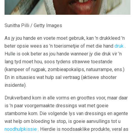
Sunitha Pilli / Getty Images
As jy jou hande en voete moet gebruik, kan 'n drukkleed 'n
beter opsie wees as 'n toerismetjie of met die hand
druk
.
Hulle is ook beter as jou hande wanneer jy die druk vir 'n
lang tyd moet hou, soos tydens strawwe toestande
(kampeer of rugpak, zombieapokalips, natuurrampe, ens.)
En in situasies wat hulp sal vertraag (aktiewe shooter
insidente).
Drukverband kom in alle vorms en groottes voor, maar daar
is 'n paar voorgemaakte dressings wat met goeie
stambome kom. Die volgende lys van dressings en agente
wat help om bloeding te stop, is goeie aanvullings tot u
noodhulpkissie
. Hierdie is noodsaaklike produkte, veral as