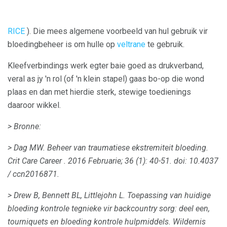
RICE
). Die mees algemene voorbeeld van hul gebruik vir
bloedingbeheer is om hulle op
veltrane
te gebruik.
Kleefverbindings werk egter baie goed as drukverband,
veral as jy 'n rol (of 'n klein stapel) gaas bo-op die wond
plaas en dan met hierdie sterk, stewige toedienings
daaroor wikkel.
> Bronne:
> Dag MW.
Beheer van traumatiese ekstremiteit bloeding.
Crit Care Career
.
2016 Februarie; 36 (1): 40-51.
doi: 10.4037
/ ccn2016871.
> Drew B, Bennett BL, Littlejohn L. Toepassing van huidige
bloeding kontrole tegnieke vir backcountry sorg: deel een,
tourniquets en bloeding kontrole hulpmiddels.
Wildernis