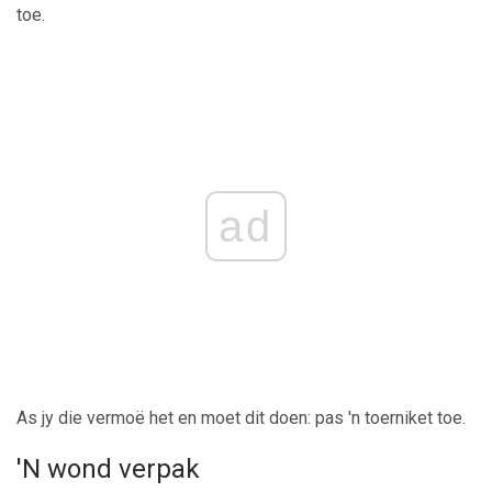
toe.
ad
As jy die vermoë het en moet dit doen: pas 'n toerniket toe.
'N wond verpak