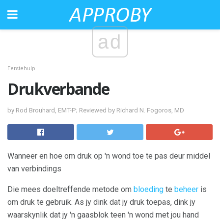
ad
Eerstehulp
Drukverbande
by Rod Brouhard, EMT-P; Reviewed by Richard N. Fogoros, MD
Wanneer en hoe om druk op 'n wond toe te pas deur middel
van verbindings
Die mees doeltreffende metode om
bloeding
te
beheer
is
om druk te gebruik. As jy dink dat jy druk toepas, dink jy
waarskynlik dat jy 'n gaasblok teen 'n wond met jou hand