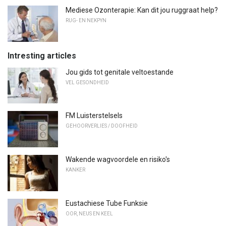
Mediese Ozonterapie: Kan dit jou ruggraat help?
RUG- EN NEKPYN
Intresting articles
Jou gids tot genitale veltoestande
VEL GESONDHEID
FM Luisterstelsels
GEHOORVERLIES / DOOFHEID
Wakende wagvoordele en risiko's
KANKER
Eustachiese Tube Funksie
OOR, NEUS EN KEEL