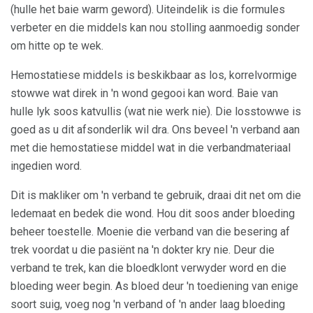
(hulle het baie warm geword). Uiteindelik is die formules
verbeter en die middels kan nou stolling aanmoedig sonder
om hitte op te wek.
Hemostatiese middels is beskikbaar as los, korrelvormige
stowwe wat direk in 'n wond gegooi kan word. Baie van
hulle lyk soos katvullis (wat nie werk nie). Die losstowwe is
goed as u dit afsonderlik wil dra. Ons beveel 'n verband aan
met die hemostatiese middel wat in die verbandmateriaal
ingedien word.
Dit is makliker om 'n verband te gebruik, draai dit net om die
ledemaat en bedek die wond. Hou dit soos ander bloeding
beheer toestelle. Moenie die verband van die besering af
trek voordat u die pasiënt na 'n dokter kry nie. Deur die
verband te trek, kan die bloedklont verwyder word en die
bloeding weer begin. As bloed deur 'n toediening van enige
soort suig, voeg nog 'n verband of 'n ander laag bloeding