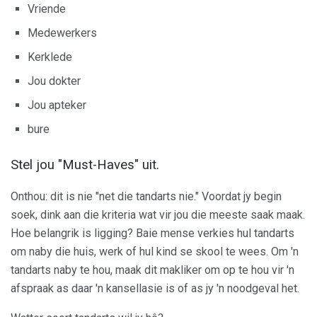
Vriende
Medewerkers
Kerklede
Jou dokter
Jou apteker
bure
Stel jou "Must-Haves" uit.
Onthou: dit is nie "net die tandarts nie." Voordat jy begin
soek, dink aan die kriteria wat vir jou die meeste saak maak.
Hoe belangrik is ligging? Baie mense verkies hul tandarts
om naby die huis, werk of hul kind se skool te wees. Om 'n
tandarts naby te hou, maak dit makliker om op te hou vir 'n
afspraak as daar 'n kansellasie is of as jy 'n noodgeval het.