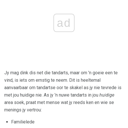
ad
Jy mag dink dis net die tandarts, maar om 'n goeie een te
vind, is iets om ernstig te neem. Dit is heeltemal
aanvaarbaar om tandartse oor te skakel as jy nie tevrede is
met jou huidige nie. As jy 'n nuwe tandarts in jou
huidige
area soek, praat met mense wat jy reeds ken en wie se
menings jy vertrou:
Familielede