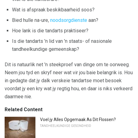
Wat is afspraak beskikbaarheid soos?
Bied hulle na-ure,
noodsorgdienste
aan?
Hoe lank is die tandarts praktiseer?
Is die tandarts 'n lid van 'n staats- of nasionale
tandheelkundige gemeenskap?
Dit is natuurlik net 'n steekproef van dinge om te oorweeg.
Neem jou tyd en skryf neer wat vir jou baie belangrik is. Hou
in gedagte dat jy dalk verskeie tandartse moet besoek
voordat jy een kry wat jy regtig hou, en daar is niks verkeerd
daarmee nie.
Related Content
Voel jy Alles Opgemaak As Dit Flossen?
TANDHEELKUNDIGE GESONDHEID