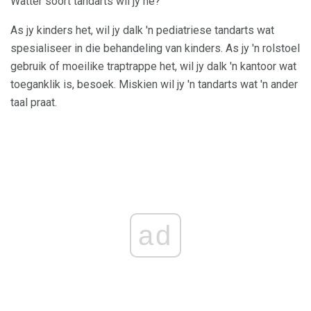
Watter soort tandarts wil jy hê?
As jy kinders het, wil jy dalk 'n pediatriese tandarts wat
spesialiseer in die behandeling van kinders. As jy 'n rolstoel
gebruik of moeilike traptrappe het, wil jy dalk 'n kantoor wat
toeganklik is, besoek. Miskien wil jy 'n tandarts wat 'n ander
taal praat.
ad