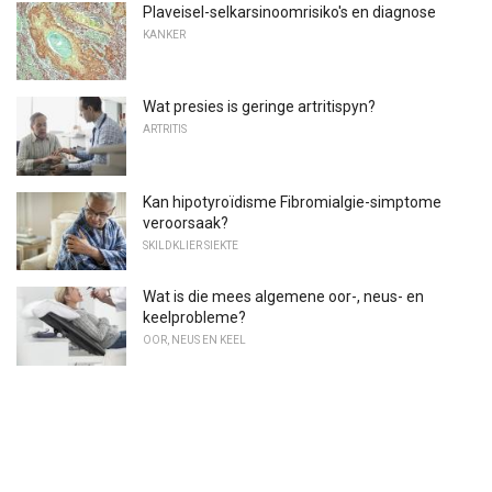
Plaveisel-selkarsinoomrisiko's en diagnose
KANKER
Wat presies is geringe artritispyn?
ARTRITIS
Kan hipotyroïdisme Fibromialgie-simptome
veroorsaak?
SKILDKLIER SIEKTE
Wat is die mees algemene oor-, neus- en
keelprobleme?
OOR, NEUS EN KEEL