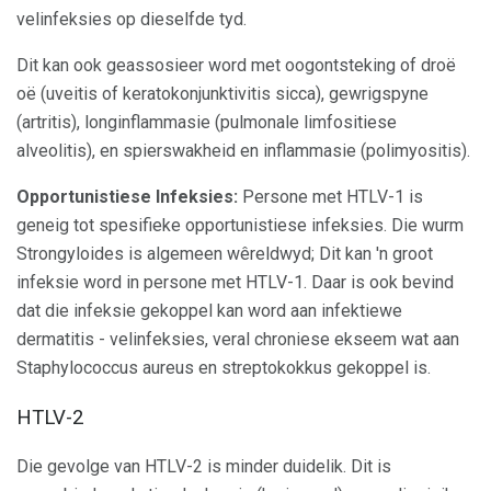
velinfeksies op dieselfde tyd.
Dit kan ook geassosieer word met oogontsteking of droë
oë (uveitis of keratokonjunktivitis sicca), gewrigspyne
(artritis), longinflammasie (pulmonale limfositiese
alveolitis), en spierswakheid en inflammasie (polimyositis).
Opportunistiese Infeksies:
Persone met HTLV-1 is
geneig tot spesifieke opportunistiese infeksies. Die wurm
Strongyloides is algemeen wêreldwyd; Dit kan 'n groot
infeksie word in persone met HTLV-1. Daar is ook bevind
dat die infeksie gekoppel kan word aan infektiewe
dermatitis - velinfeksies, veral chroniese ekseem wat aan
Staphylococcus aureus en streptokokkus gekoppel is.
HTLV-2
Die gevolge van HTLV-2 is minder duidelik. Dit is