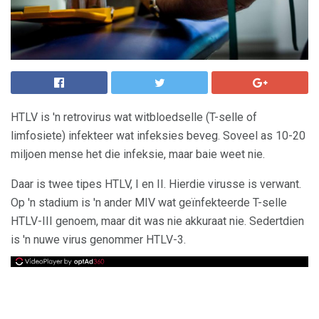
HTLV is 'n retrovirus wat witbloedselle (T-selle of
limfosiete) infekteer wat infeksies beveg. Soveel as 10-20
miljoen mense het die infeksie, maar baie weet nie.
Daar is twee tipes HTLV, I en II. Hierdie virusse is verwant.
Op 'n stadium is 'n ander MIV wat geïnfekteerde T-selle
HTLV-III genoem, maar dit was nie akkuraat nie. Sedertdien
is 'n nuwe virus genommer HTLV-3.