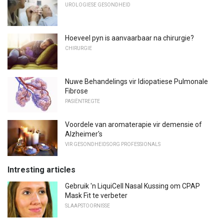
UROLOGIESE GESONDHEID
Hoeveel pyn is aanvaarbaar na chirurgie?
CHIRURGIE
Nuwe Behandelings vir Idiopatiese Pulmonale
Fibrose
PASIËNTREGTE
Voordele van aromaterapie vir demensie of
Alzheimer's
VIR GESONDHEIDSORG PROFESSIONALS
Intresting articles
Gebruik 'n LiquiCell Nasal Kussing om CPAP
Mask Fit te verbeter
SLAAPSTOORNISSE