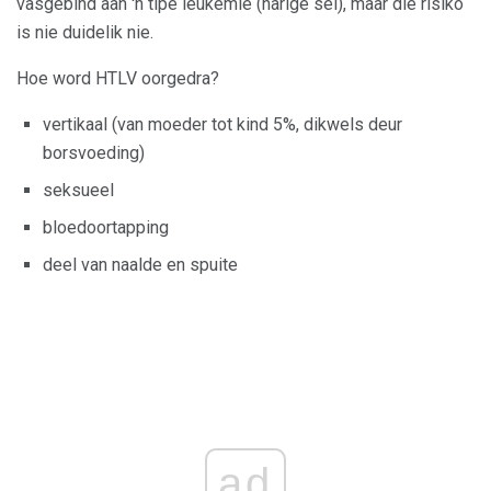
vasgebind aan 'n tipe leukemie (harige sel), maar die risiko
is nie duidelik nie.
Hoe word HTLV oorgedra?
vertikaal (van moeder tot kind 5%, dikwels deur
borsvoeding)
seksueel
bloedoortapping
deel van naalde en spuite
ad