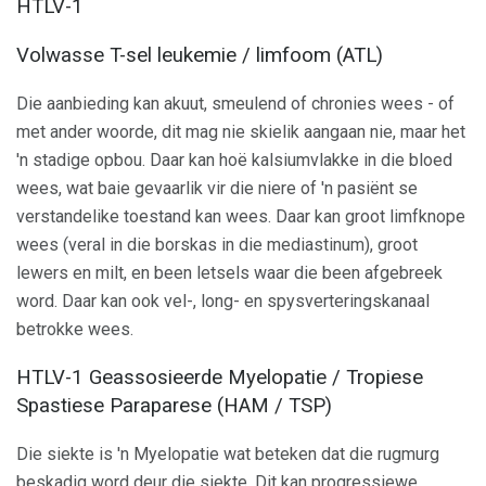
HTLV-1
Volwasse T-sel leukemie / limfoom (ATL)
Die aanbieding kan akuut, smeulend of chronies wees - of
met ander woorde, dit mag nie skielik aangaan nie, maar het
'n stadige opbou. Daar kan hoë kalsiumvlakke in die bloed
wees, wat baie gevaarlik vir die niere of 'n pasiënt se
verstandelike toestand kan wees. Daar kan groot limfknope
wees (veral in die borskas in die mediastinum), groot
lewers en milt, en been letsels waar die been afgebreek
word. Daar kan ook vel-, long- en spysverteringskanaal
betrokke wees.
HTLV-1 Geassosieerde Myelopatie / Tropiese
Spastiese Paraparese (HAM / TSP)
Die siekte is 'n Myelopatie wat beteken dat die rugmurg
beskadig word deur die siekte. Dit kan progressiewe