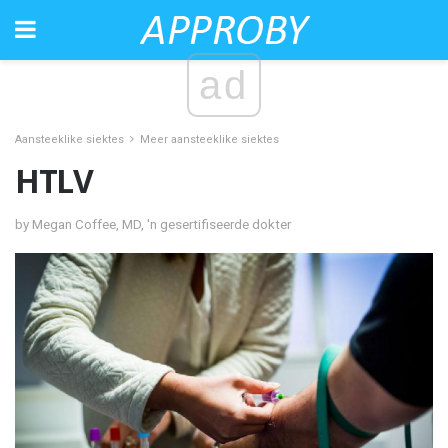
ad
Aansteeklike siektes
Meer aansteeklike siektes
HTLV
by Megan Coffee, MD, 'n gesertifiseerde dokter