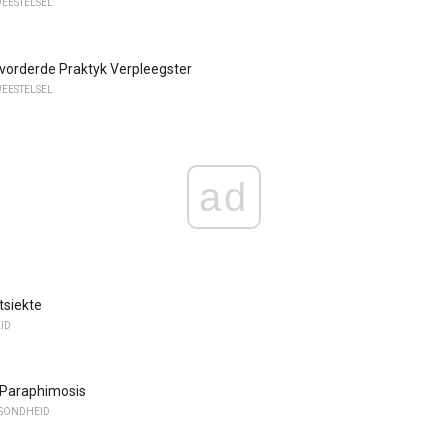
WEESTELSEL
evorderde Praktyk Verpleegster
WEESTELSEL
ad
tsiekte
ID
 Paraphimosis
ESONDHEID