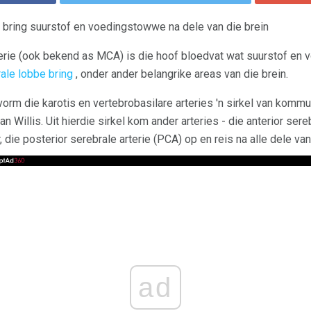
e bring suurstof en voedingstowwe na dele van die brein
terie (ook bekend as MCA) is die hoof bloedvat wat suurstof en
ale lobbe bring
, onder ander belangrike areas van die brein.
vorm die karotis en vertebrobasilare arteries 'n sirkel van komm
an Willis. Uit hierdie sirkel kom ander arteries - die anterior sere
 die posterior serebrale arterie (PCA) op en reis na alle dele van
ad