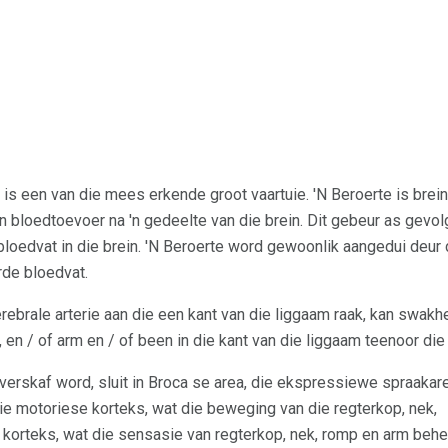
e is een van die mees erkende groot vaartuie. 'N Beroerte is br
n bloedtoevoer na 'n gedeelte van die brein. Dit gebeur as gevol
 bloedvat in die brein. 'N Beroerte word gewoonlik aangedui deur
rde bloedvat.
ebrale arterie aan die een kant van die liggaam raak, kan swakh
 en / of arm en / of been in die kant van die liggaam teenoor di
verskaf word, sluit in Broca se area, die ekspressiewe spraakare
ie motoriese korteks, wat die beweging van die regterkop, nek,
korteks, wat die sensasie van regterkop, nek, romp en arm behe