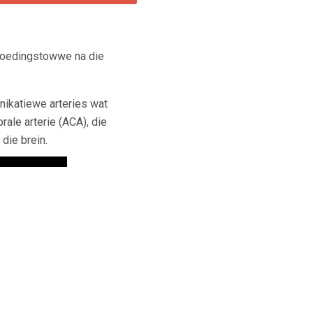
 voedingstowwe na die
unikatiewe arteries wat
brale arterie (ACA), die
 die brein.