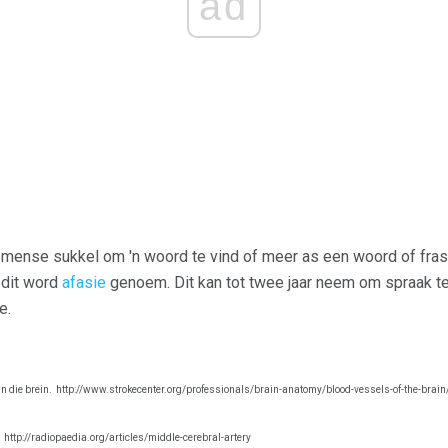
ad
mense sukkel om 'n woord te vind of meer as een woord of frase 
, dit word
afasie
genoem. Dit kan tot twee jaar neem om spraak ten
e.
n die brein.
http://www.strokecenter.org/professionals/brain-anatomy/blood-vessels-of-the-brain
http://radiopaedia.org/articles/middle-cerebral-artery