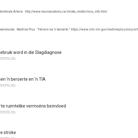
Serebrale Arterie.
http://www.neuroanatomy.ca/stroke_model/mca_info.html
neeskunde.
Medline Plus.
"Herwin na 'n beroerte."
https://www.nlm.nih.gov/medlineplus/ency/ar
ebruik word in die Slagdiagnose
WEESTELSEL
sen 'n beroerte en 'n TIA
WEESTELSEL
rte ruimtelike vermoëns beïnvloed
WEESTELSEL
e stroke