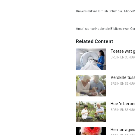
Universiteit van British Columbia.
Middel 
Amerikaanse Nasionale Biblioteek van Ge
Related Content
Toetse wat g
BREIN EN SENU
Verskille tus
BREIN EN SENU
Hoe 'n beroe
BREIN EN SENU
Hemorragies