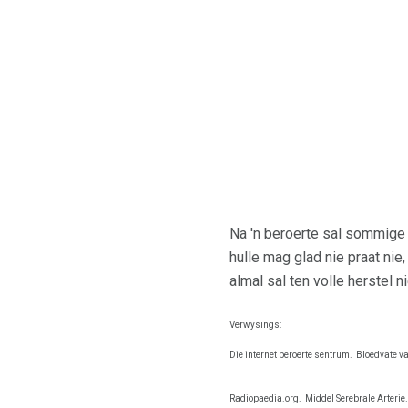
Na 'n beroerte sal sommige 
hulle mag glad nie praat nie
almal sal ten volle herstel ni
Verwysings:
Die internet beroerte sentrum.
Bloedvate va
Radiopaedia.org.
Middel Serebrale Arterie.