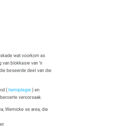
einskade wat voorkom as
g van blokkasie van 'n
 die beseerde deel van die
eid (
hemiplegie
) en
e beroerte veroorsaak.
a; Wernicke se area, die
er.