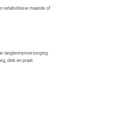
en rehabilitasie maande of
aan langtermynversorging.
g, dink en praat.