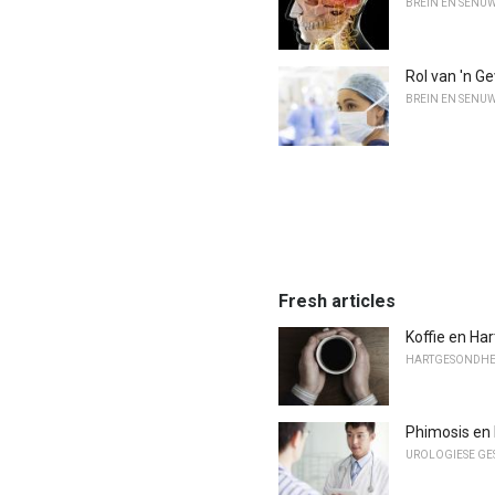
BREIN EN SENU
Rol van 'n G
BREIN EN SENU
Fresh articles
Koffie en Har
HARTGESONDHE
Phimosis en
UROLOGIESE G