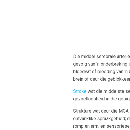
Die middel serebrale arteri
gevolg van 'n onderbreking i
bloedvat of bloeding van 'n
brein of deur die geblokkee
Stroke
wat die middelste ser
gevoelloosheid in die gesig,
Strukture wat deur die MCA 
ontvanklike spraakgebied; d
romp en arm; en sensoriese 