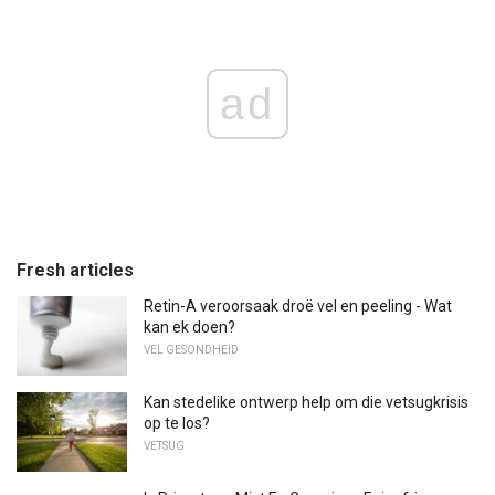
ad
Fresh articles
Retin-A veroorsaak droë vel en peeling - Wat
kan ek doen?
VEL GESONDHEID
Kan stedelike ontwerp help om die vetsugkrisis
op te los?
VETSUG