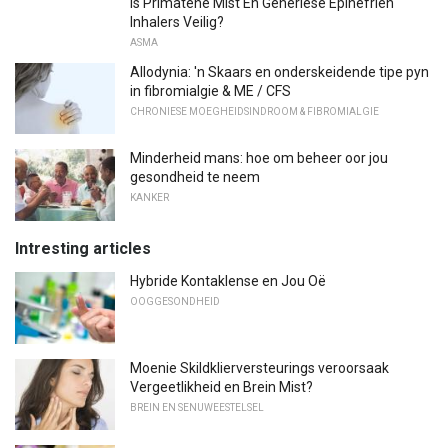
Is Primatene Mist En Generiese Epinefrien
Inhalers Veilig?
ASMA
Allodynia: 'n Skaars en onderskeidende tipe pyn
in fibromialgie & ME / CFS
CHRONIESE MOEGHEIDSINDROOM & FIBROMIALGIE
Minderheid mans: hoe om beheer oor jou
gesondheid te neem
KANKER
Intresting articles
Hybride Kontaklense en Jou Oë
OOGGESONDHEID
Moenie Skildklierversteurings veroorsaak
Vergeetlikheid en Brein Mist?
BREIN EN SENUWEESTELSEL