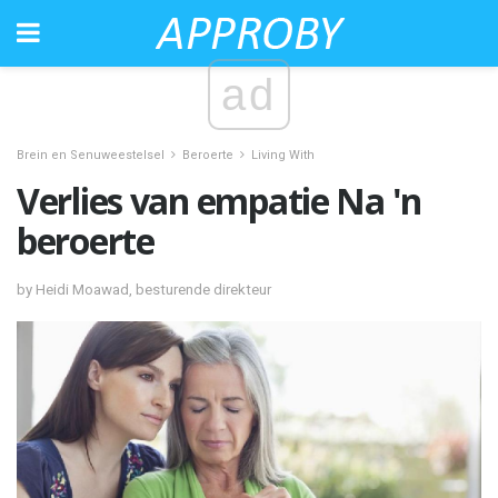
ad
Brein en Senuweestelsel
Beroerte
Living With
Verlies van empatie Na 'n
beroerte
by Heidi Moawad, besturende direkteur