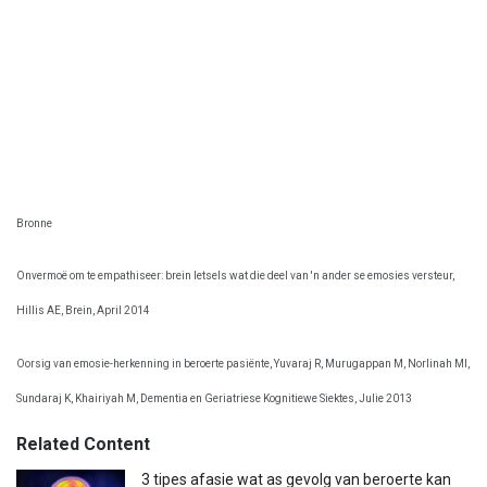
Bronne
Onvermoë om te empathiseer: brein letsels wat die deel van 'n ander se emosies versteur,
Hillis AE, Brein, April 2014
Oorsig van emosie-herkenning in beroerte pasiënte, Yuvaraj R, Murugappan M, Norlinah MI,
Sundaraj K, Khairiyah M, Dementia en Geriatriese Kognitiewe Siektes, Julie 2013
Related Content
3 tipes afasie wat as gevolg van beroerte kan