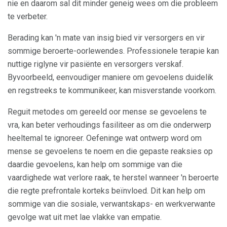
nie en daarom sal dit minder geneig wees om die probleem
te verbeter.
Berading kan 'n mate van insig bied vir versorgers en vir
sommige beroerte-oorlewendes. Professionele terapie kan
nuttige riglyne vir pasiënte en versorgers verskaf.
Byvoorbeeld, eenvoudiger maniere om gevoelens duidelik
en regstreeks te kommunikeer, kan misverstande voorkom.
Reguit metodes om gereeld oor mense se gevoelens te
vra, kan beter verhoudings fasiliteer as om die onderwerp
heeltemal te ignoreer. Oefeninge wat ontwerp word om
mense se gevoelens te noem en die gepaste reaksies op
daardie gevoelens, kan help om sommige van die
vaardighede wat verlore raak, te herstel wanneer 'n beroerte
die regte prefrontale korteks beïnvloed. Dit kan help om
sommige van die sosiale, verwantskaps- en werkverwante
gevolge wat uit met lae vlakke van empatie.