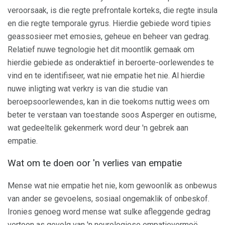
veroorsaak, is die regte prefrontale korteks, die regte insula
en die regte temporale gyrus. Hierdie gebiede word tipies
geassosieer met emosies, geheue en beheer van gedrag.
Relatief nuwe tegnologie het dit moontlik gemaak om
hierdie gebiede as onderaktief in beroerte-oorlewendes te
vind en te identifiseer, wat nie empatie het nie. Al hierdie
nuwe inligting wat verkry is van die studie van
beroepsoorlewendes, kan in die toekoms nuttig wees om
beter te verstaan ​​van toestande soos Asperger en outisme,
wat gedeeltelik gekenmerk word deur 'n gebrek aan
empatie.
Wat om te doen oor 'n verlies van empatie
Mense wat nie empatie het nie, kom gewoonlik as onbewus
van ander se gevoelens, sosiaal ongemaklik of onbeskof.
Ironies genoeg word mense wat sulke afleggende gedrag
vertoon as gevolg van 'n neurologiese empatievermoë,