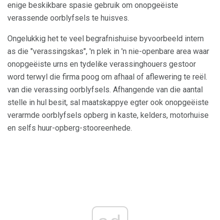
enige beskikbare spasie gebruik om onopgeëiste
verassende oorblyfsels te huisves.
Ongelukkig het te veel begrafnishuise byvoorbeeld intern
as die "verassingskas", 'n plek in 'n nie-openbare area waar
onopgeëiste urns en tydelike verassinghouers gestoor
word terwyl die firma poog om afhaal of aflewering te reël.
van die verassing oorblyfsels. Afhangende van die aantal
stelle in hul besit, sal maatskappye egter ook onopgeëiste
verarmde oorblyfsels opberg in kaste, kelders, motorhuise
en selfs huur-opberg-stooreenhede.