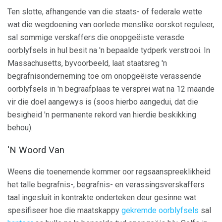
Ten slotte, afhangende van die staats- of federale wette
wat die wegdoening van oorlede menslike oorskot reguleer,
sal sommige verskaffers die onopgeëiste verasde
oorblyfsels in hul besit na 'n bepaalde tydperk verstrooi. In
Massachusetts, byvoorbeeld, laat staatsreg 'n
begrafnisonderneming toe om onopgeëiste verassende
oorblyfsels in 'n begraafplaas te versprei wat na 12 maande
vir die doel aangewys is (soos hierbo aangedui, dat die
besigheid 'n permanente rekord van hierdie beskikking
behou).
'N Woord Van
Weens die toenemende kommer oor regsaanspreeklikheid
het talle begrafnis-, begrafnis- en verassingsverskaffers
taal ingesluit in kontrakte onderteken deur gesinne wat
spesifiseer hoe die maatskappy
gekremde oorblyfsels
sal