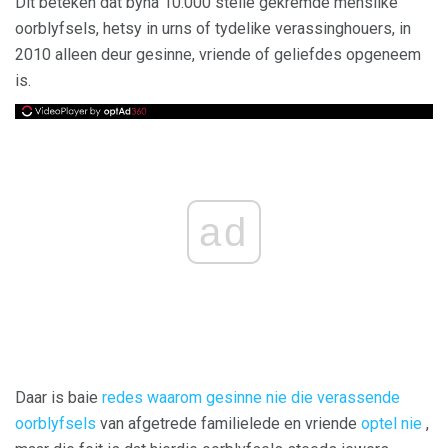
Dit beteken dat byna 10.000 stelle gekremde menslike
oorblyfsels, hetsy in urns of tydelike verassinghouers, in
2010 alleen deur gesinne, vriende of geliefdes opgeneem
is.
ad
Daar is baie
redes waarom gesinne nie die verassende
oorblyfsels
van afgetrede familielede en vriende
optel nie
,