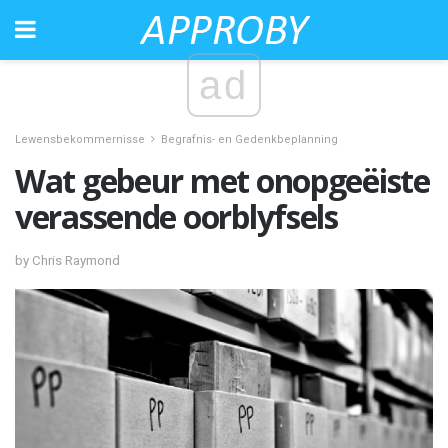
ad
Lewensbekommernisse
Begrafnis- en Gedenkbeplanning
Wat gebeur met onopgeëiste
verassende oorblyfsels
by Chris Raymond