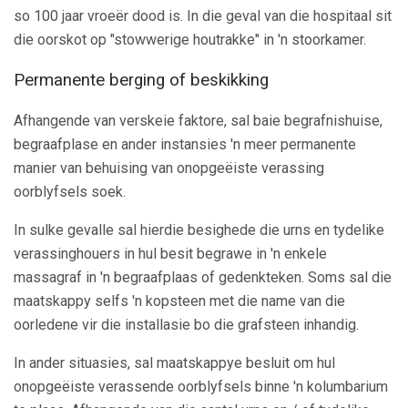
so 100 jaar vroeër dood is. In die geval van die hospitaal sit
die oorskot op "stowwerige houtrakke" in 'n stoorkamer.
Permanente berging of beskikking
Afhangende van verskeie faktore, sal baie begrafnishuise,
begraafplase en ander instansies 'n meer permanente
manier van behuising van onopgeëiste verassing
oorblyfsels soek.
In sulke gevalle sal hierdie besighede die urns en tydelike
verassinghouers in hul besit begrawe in 'n enkele
massagraf in 'n begraafplaas of gedenkteken. Soms sal die
maatskappy selfs 'n kopsteen met die name van die
oorledene vir die installasie bo die grafsteen inhandig.
In ander situasies, sal maatskappye besluit om hul
onopgeëiste verassende oorblyfsels binne 'n kolumbarium