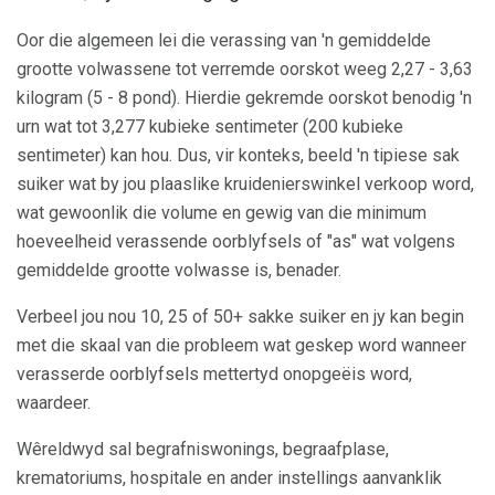
Oor die algemeen lei die verassing van 'n gemiddelde
grootte volwassene tot verremde oorskot weeg 2,27 - 3,63
kilogram (5 - 8 pond). Hierdie gekremde oorskot benodig 'n
urn wat tot 3,277 kubieke sentimeter (200 kubieke
sentimeter) kan hou. Dus, vir konteks, beeld 'n tipiese sak
suiker wat by jou plaaslike kruidenierswinkel verkoop word,
wat gewoonlik die volume en gewig van die minimum
hoeveelheid verassende oorblyfsels of "as" wat volgens
gemiddelde grootte volwasse is, benader.
Verbeel jou nou 10, 25 of 50+ sakke suiker en jy kan begin
met die skaal van die probleem wat geskep word wanneer
verasserde oorblyfsels mettertyd onopgeëis word,
waardeer.
Wêreldwyd sal begrafniswonings, begraafplase,
krematoriums, hospitale en ander instellings aanvanklik