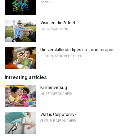
KANKER
Visie en die Atleet
OOGGESONDHEID
Die verskillende tipes outisme terapie
BREIN EN SENUWEESTELSEL
Intresting articles
Kinder vetsug
KINDERGESONDHEID
Wat is Colpotomy?
SEKSUELE GESONDHEID