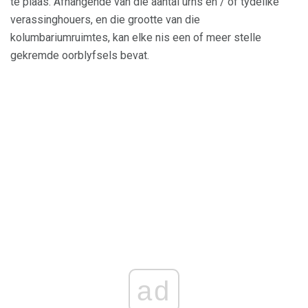
te plaas. Afhangende van die aantal urns en / of tydelike
verassinghouers, en die grootte van die
kolumbariumruimtes, kan elke nis een of meer stelle
gekremde oorblyfsels bevat.
ad