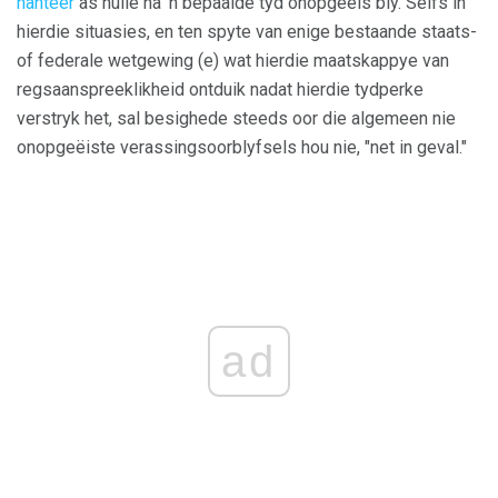
hanteer
as hulle na 'n bepaalde tyd onopgeëis bly. Selfs in
hierdie situasies, en ten spyte van enige bestaande staats-
of federale wetgewing (e) wat hierdie maatskappye van
regsaanspreeklikheid ontduik nadat hierdie tydperke
verstryk het, sal besighede steeds oor die algemeen nie
onopgeëiste verassingsoorblyfsels hou nie, "net in geval."
ad