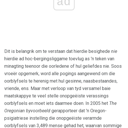
ad
Dit is belangrik om te verstaan ​​dat hierdie besighede
nie
hierdie ad hoc-bergingsliggame toevlug as 'n teken van
minagting teenoor die oorledene of hul geliefdes nie. Soos
vroeër opgemerk, word alle pogings aangewend om die
oorblyfsels te herenig met hul gesinne, naasbestaandes,
vriende, ens. Maar met verloop van tyd versamel baie
maatskappye te veel stelle onopgeëiste verassings
oorblyfsels en moet iets daarmee doen. In 2005 het
The
Oregonian byvoorbeeld
gerapporteer dat 'n Oregon-
psigiatriese instelling die onopgeëiste verarmde
oorblyfsels van 3,489 mense gehad het, waarvan sommige