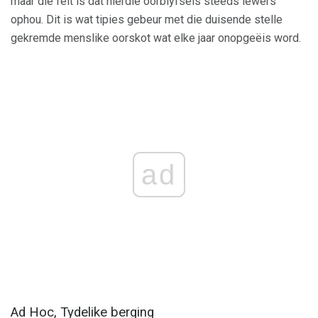
maar die feit is dat hierdie oorblyfsels steeds iewers
ophou. Dit is wat tipies gebeur met die duisende stelle
gekremde menslike oorskot wat elke jaar onopgeëis word.
ad
Ad Hoc, Tydelike berging