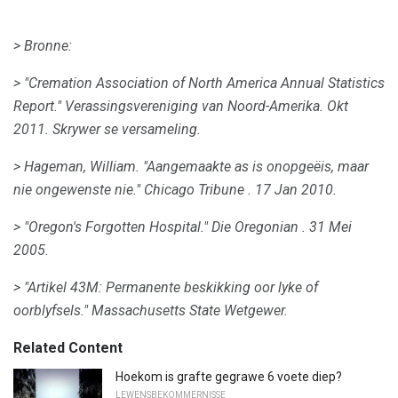
> Bronne:
> "Cremation Association of North America Annual Statistics
Report."
Verassingsvereniging van Noord-Amerika.
Okt
2011. Skrywer se versameling.
> Hageman, William.
"Aangemaakte as is onopgeëis, maar
nie ongewenste nie."
Chicago Tribune
.
17 Jan 2010.
> "Oregon's Forgotten Hospital."
Die Oregonian
.
31 Mei
2005.
> "Artikel 43M: Permanente beskikking oor lyke of
oorblyfsels."
Massachusetts State Wetgewer.
Related Content
Hoekom is grafte gegrawe 6 voete diep?
LEWENSBEKOMMERNISSE