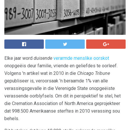
Elke jaar word
duisende
verarmde menslike oorskot
onopgeëis deur familie, vriende en geliefdes te oorleef.
Volgens 'n artikel wat in 2010 in die
Chicago Tribune
gepubliseer is, veroorsaak 'n beraamde 1% van alle
verassingsgevalle in die Verenigde State onopgeëiste
verassende oorblyfsels. Om dit in perspektief te stel, het
die Cremation Association of North America geprojekteer
dat 998.500 Amerikaanse sterftes in 2010 verassing sou
behels.