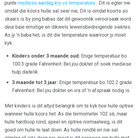
punte
mediese aandag kry vir temperature
. Dit is egter nie
omdat die koors hulle sal seer nie; Dit is omdat koorts so
skaars is by jong babas dat dit gewoonlik veroorsaak word
deur baie ernstige en dikwels lewensbedreigende siektes.
As jy 'n baba het, is dit die temperature waarvoor jy moet
kyk:
Kinders onder 3 maande oud:
Enige temperatuur bo
100.3 grade Fahrenheit. Bel jou dokter of soek mediese
hulp dadelik.
3 maande tot 3 jaar:
Enige temperatuur bo 102.2 grade
Fahrenheit. Bel jou dokter en vra of 'n afspraak nodig is.
Met kinders is dit altyd belangrik om te kyk hoe hulle optree
wanneer hulle koors het. As die termometer 102 sê, maar
hulle hardloop rond, speel en optree normaalweg, is dit
goed om hulle te laat doen. As hulle rondlê en nie sal
glimlag of iets doen nie, moet jy dit oorweeg om hulle met