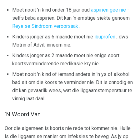
Moet nooit 'n kind onder 18 jaar oud
aspirien gee nie
-
selfs baba aspirien. Dit kan 'n ernstige siekte genoem
Reye se Sindroom veroorsaak
.
Kinders jonger as 6 maande moet nie
ibuprofen
, dws
Motrin of Advil, inneem nie.
Kinders jonger as 2 maande moet nie enige soort
koortsverminderende medikasie kry nie.
Moet nooit 'n kind of iemand anders in 'n ys of alkohol
bad sit om die koors te verminder nie. Dit is onnodig en
dit kan gevaarlik wees, wat die liggaamstemperatuur te
vinnig laat daal.
'N Woord Van
Oor die algemeen is koorts nie rede tot kommer nie. Hulle
is die liggaam se manier om infeksies te beveg. As jy op