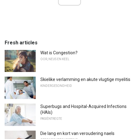
Fresh articles
Wat is Congestion?
OOR, NEUS EN KEEL
Skielike verlamming en akute vlugtige myelitis
KINDERGESONDHEID
Superbugs and Hospital-Acquired Infections
(HAIs)
PASIËNTREGTE
Die lang en kort van veroudering naels