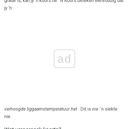
grade is, kan jy 'n koors hê. 'N Koors beteken eenvoudig dat
jy 'n
ad
verhoogde liggaamstemperatuur het
. Dit is
nie '
n siekte
nie.