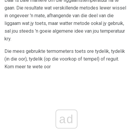
Daar is baie maniere om die liggaamstemperatuur na te
gaan. Die resultate wat verskillende metodes lewer wissel
in ongeveer 'n mate, afhangende van die deel van die
liggaam wat jy toets, maar watter metode ookal jy gebruik,
sal jou steeds 'n goeie algemene idee van jou temperatuur
kry.
Die mees gebruikte termometers toets ore tydelik, tydelik
(in die oor), tydelik (op die voorkop of tempel) of reguit.
Kom meer te wete oor
ad