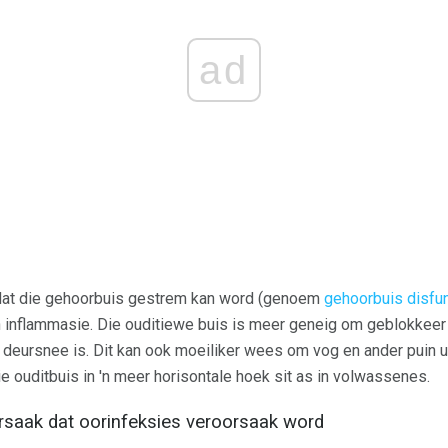
ad
dat die gehoorbuis gestrem kan word (genoem
gehoorbuis disfu
n inflammasie. Die ouditiewe buis is meer geneig om geblokkeer 
in deursnee is. Dit kan ook moeiliker wees om vog en ander puin ui
e ouditbuis in 'n meer horisontale hoek sit as in volwassenes.
orsaak dat oorinfeksies veroorsaak word