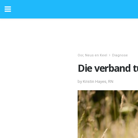
Oor, Neus en Keel
Diagnose
Die verband t
by Kristin Hayes, RN