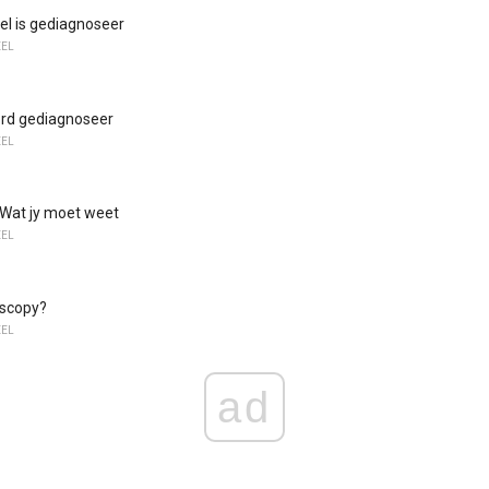
el is gediagnoseer
EEL
ord gediagnoseer
EEL
 Wat jy moet weet
EEL
oscopy?
EEL
ad