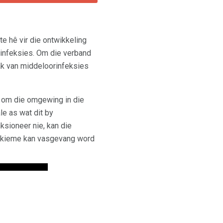
te hê vir die ontwikkeling
rinfeksies. Om die verband
aak van middeloorinfeksies
it om die omgewing in die
le as wat dit by
ksioneer nie, kan die
en kieme kan vasgevang word