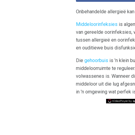
Onbehandelde allergieë kan 
Middeloorinfeksies
is algem
van gereelde oorinfeksies, 
tussen allergieë en oorinfek
en ouditiewe buis disfunksie
Die
gehoorbuis
is 'n klein b
middeloorruimte te reguleer.
volwassenes is. Wanneer die
middeloor uit die lug afges
in 'n omgewing wat perfek is