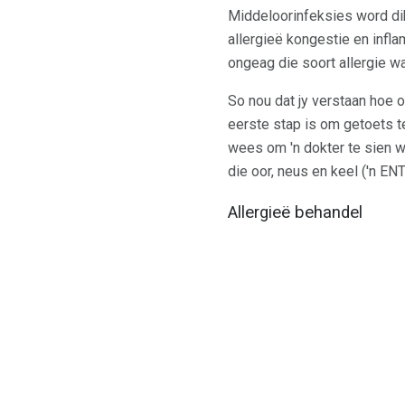
Middeloorinfeksies word di
allergieë kongestie en infl
ongeag die soort allergie wa
So nou dat jy verstaan ​​ho
eerste stap is om getoets te
wees om 'n dokter te sien wa
die oor, neus en keel ('n EN
Allergieë behandel