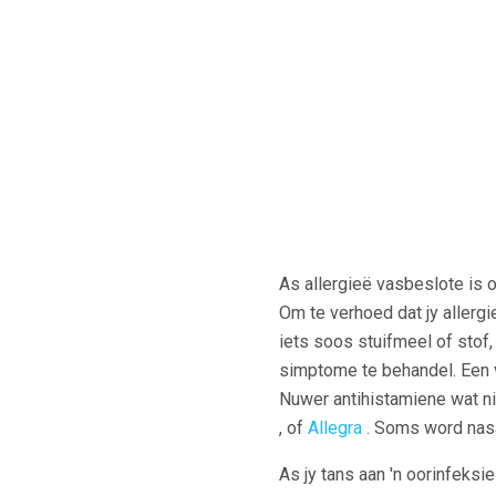
As allergieë vasbeslote is 
Om te verhoed dat jy allergies
iets soos stuifmeel of stof
simptome te behandel. Een v
Nuwer antihistamiene wat n
, of
Allegra
. Soms word nas
As jy tans aan 'n oorinfeksie