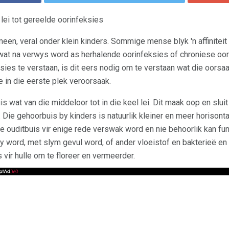
lei tot gereelde oorinfeksies
een, veral onder klein kinders. Sommige mense blyk 'n affiniteit 
wat na verwys word as herhalende oorinfeksies of chroniese oo
sies te verstaan, is dit eers nodig om te verstaan ​​wat die oors
 in die eerste plek veroorsaak.
uis wat van die middeloor tot in die keel lei. Dit maak oop en slu
 Die gehoorbuis by kinders is natuurlik kleiner en meer horisonta
 ouditbuis vir enige rede verswak word en nie behoorlik kan fun
ny word, met slym gevul word, of ander vloeistof en bakterieë 
 vir hulle om te floreer en vermeerder.