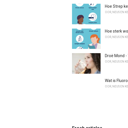
Hoe Strep ke
OOR, NEUS EN K
Hoe sterk w
OOR, NEUS EN K
Droë Mond -
OOR, NEUS EN K
Wat is Fluor
OOR, NEUS EN K