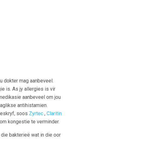
 u dokter mag aanbeveel.
e is. As jy allergies is vir
n medikasie aanbeveel om jou
glikse antihistamien.
geskryf, soos
Zyrtec
,
Claritin
 om kongestie te verminder.
 die bakterieë wat in die oor