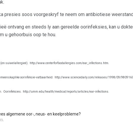
k.
tika presies soos voorgeskryf te neem om antibiotiese weerstan
gieë ontvang en steeds ly aan gereelde oorinfeksies, kan u dokte
om u gehoorbuis oop te hou.
(en suiwelallergieë).
http://www.centerforfoodallergies.com/ear_infections.htm.
emeenskaplike oorinfeksie-vatbaarheid.
http://www.sciencedaily.com/releases/1998/09/980916
m.
Oorinfeksies.
http://umm.edu/health/medical/reports/articles/ear-infections.
ees algemene oor-, neus- en keelprobleme?
EEL