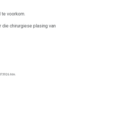
d te voorkom.
r die chirurgiese plasing van
073926.htm.