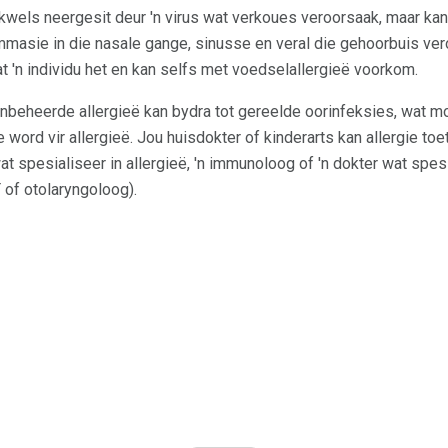
kwels neergesit deur 'n virus wat verkoues veroorsaak, maar k
ammasie in die nasale gange, sinusse en veral die gehoorbuis ver
t 'n individu het en kan selfs met voedselallergieë voorkom.
e onbeheerde allergieë kan bydra tot gereelde oorinfeksies, wat 
 word vir allergieë. Jou huisdokter of kinderarts kan allergie toet
t spesialiseer in allergieë, 'n immunoloog of 'n dokter wat spes
T of otolaryngoloog).