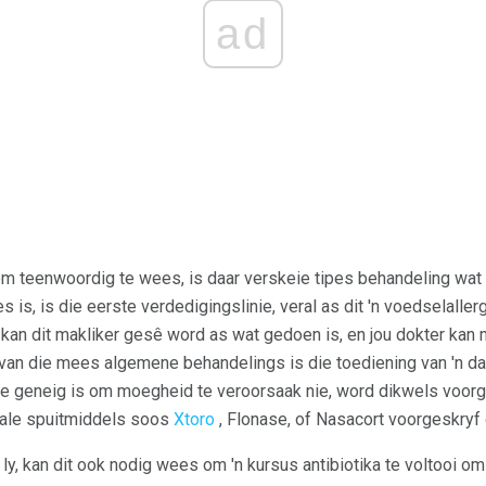
ad
om teenwoordig te wees, is daar verskeie tipes behandeling wat
 is, is die eerste verdedigingslinie, veral as dit 'n voedselallergi
, kan dit makliker gesê word as wat gedoen is, en jou dokter ka
an die mees algemene behandelings is die toediening van 'n daa
ie geneig is om moegheid te veroorsaak nie, word dikwels voor
ale spuitmiddels soos
Xtoro
, Flonase, of Nasacort voorgeskryf
 ly, kan dit ook nodig wees om 'n kursus antibiotika te voltooi om