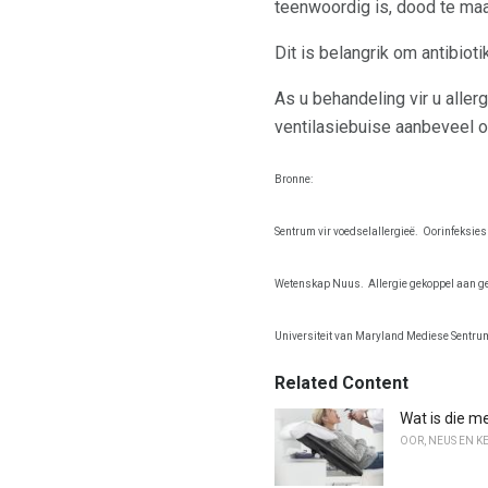
teenwoordig is, dood te maa
Dit is belangrik om antibio
As u behandeling vir u aller
ventilasiebuise aanbeveel 
Bronne:
Sentrum vir voedselallergieë.
Oorinfeksies 
Wetenskap Nuus.
Allergie gekoppel aan g
Universiteit van Maryland Mediese Sentru
Related Content
Wat is die m
OOR, NEUS EN K