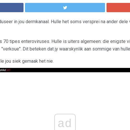
useer in jou dermkanaal. Hulle het soms versprei na ander dele v
s 70 tipes enteroviruses. Hulle is uiters algemeen: die enigste 
 "verkoue". Dit beteken dat jy waarskynlik aan sommige van hulle
lle jou siek gemaak het nie.
ad