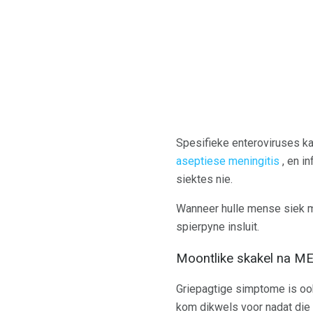
Spesifieke enteroviruses kan
aseptiese meningitis
, en i
siektes nie.
Wanneer hulle mense siek maa
spierpyne insluit.
Moontlike skakel na ME
Griepagtige simptome is o
kom dikwels voor nadat die 