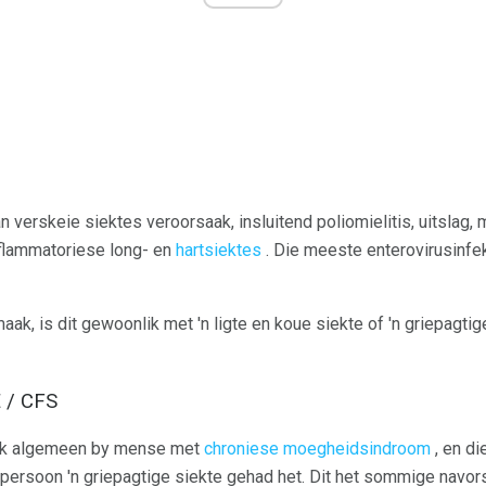
 verskeie siektes veroorsaak, insluitend poliomielitis, uitslag,
nflammatoriese long- en
hartsiektes
. Die meeste enterovirusinfek
k, is dit gewoonlik met 'n ligte en koue siekte of 'n griepagtig
 / CFS
ok algemeen by mense met
chroniese moegheidsindroom
, en di
persoon 'n griepagtige siekte gehad het. Dit het sommige navor