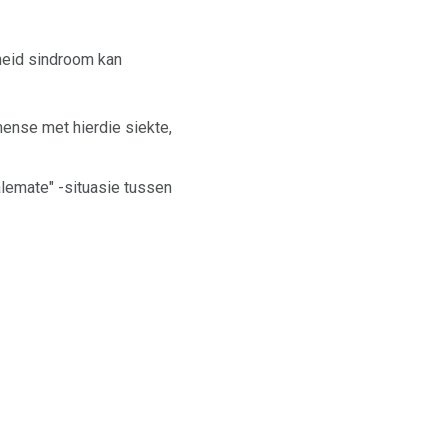
gheid sindroom kan
mense met hierdie siekte,
alemate" -situasie tussen