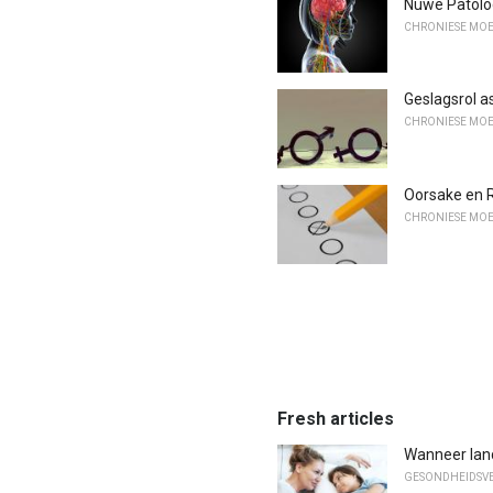
Nuwe Patolog
CHRONIESE MOE
Geslagsrol a
CHRONIESE MOE
Oorsake en R
CHRONIESE MOE
Fresh articles
Wanneer lan
GESONDHEIDSVE