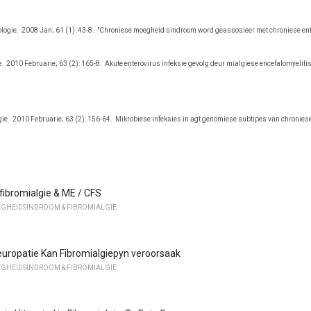
ologie.
2008 Jan; 61 (1): 43-8.
"Chroniese moegheid sindroom word geassosieer met chroniese ente
e.
2010 Februarie; 63 (2): 165-8.
Akute enterovirus infeksie gevolg deur mialgiese encefalomyelit
gie.
2010 Februarie; 63 (2): 156-64.
Mikrobiese infeksies in agt genomiese subtipes van chronie
 fibromialgie & ME / CFS
GHEIDSINDROOM & FIBROMIALGIE
europatie Kan Fibromialgiepyn veroorsaak
GHEIDSINDROOM & FIBROMIALGIE