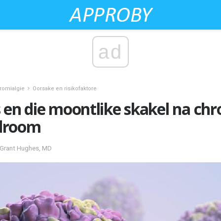
ad
romialgie
Oorsake en risikofaktore
 en die moontlike skakel na chr
droom
r Grant Hughes, MD