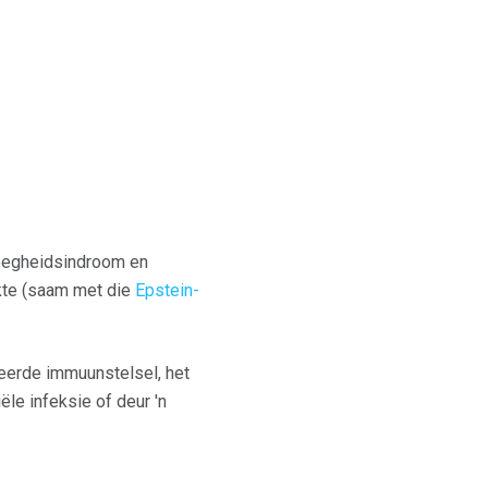
moegheidsindroom en
kte (saam met die
Epstein-
eerde immuunstelsel, het
ële infeksie of deur 'n