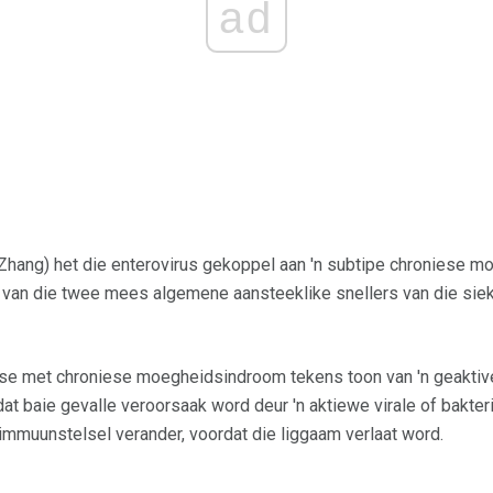
ad
(Zhang) het die enterovirus gekoppel aan 'n subtipe chroniese 
van die twee mees algemene aansteeklike snellers van die sie
e met chroniese moegheidsindroom tekens toon van 'n geaktiv
t baie gevalle veroorsaak word deur 'n aktiewe virale of bakteri
immuunstelsel verander, voordat die liggaam verlaat word.