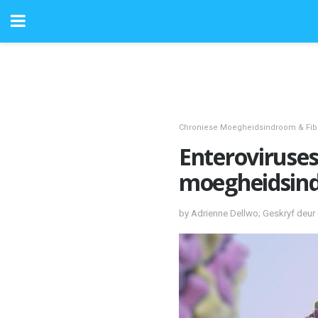
Chroniese Moegheidsindroom & Fib
Enteroviruses
moegheidsin
by Adrienne Dellwo; Geskryf deu