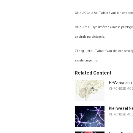
Chia JK, Chia AY.
Tydskrif van kliniese pat
Chia J, et al.
Tydskrif van kliniese patologi
en virale persistensie.
Zhang L, et al.
Tydskrif van kliniese patolo
encefalomyelitis.
Related Content
HPA-asrol in
CHRONIESE MOE
Kleinvezel N
CHRONIESE MOE