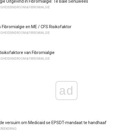
ie Uitgevind in Fibromialgie: Te Baie Senuwees
GHEIDSINDROOM & FIBROMIALGIE
s Fibromialgie en ME / CFS Risikofaktor
GHEIDSINDROOM & FIBROMIALGIE
isikofaktore van Fibromialgie
GHEIDSINDROOM & FIBROMIALGIE
ad
de versuim om Medicaid se EPSDT-mandaat te handhaaf
RSEKERING