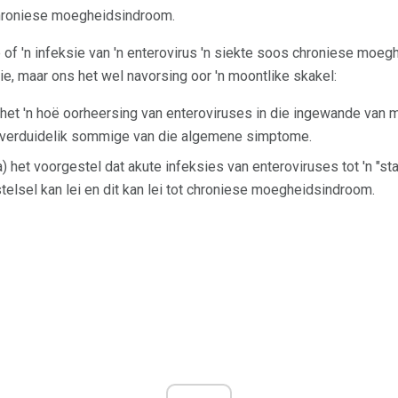
 chroniese moegheidsindroom.
ê of 'n infeksie van 'n enterovirus 'n siekte soos chroniese moe
ie, maar ons het wel navorsing oor 'n moontlike skakel:
 het 'n hoë oorheersing van enteroviruses in die ingewande van 
 verduidelik sommige van die algemene simptome.
) het voorgestel dat akute infeksies van enteroviruses tot 'n "st
telsel kan lei en dit kan lei tot chroniese moegheidsindroom.