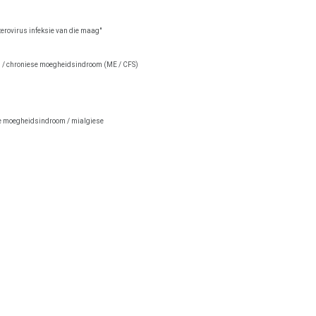
rovirus infeksie van die maag"
is / chroniese moegheidsindroom (ME / CFS)
se moegheidsindroom / mialgiese