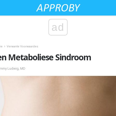
ad
ie
Verwante Voorwaardes
 en Metaboliese Sindroom
Emmy Ludwig, MD