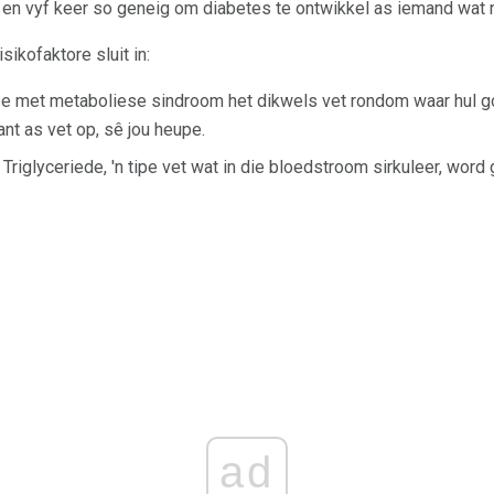
 en vyf keer so geneig om diabetes te ontwikkel as iemand wat n
ikofaktore sluit in:
e met metaboliese sindroom het dikwels vet rondom waar hul gord
ant as vet op, sê jou heupe.
. Triglyceriede, 'n tipe vet wat in die bloedstroom sirkuleer, wor
ad