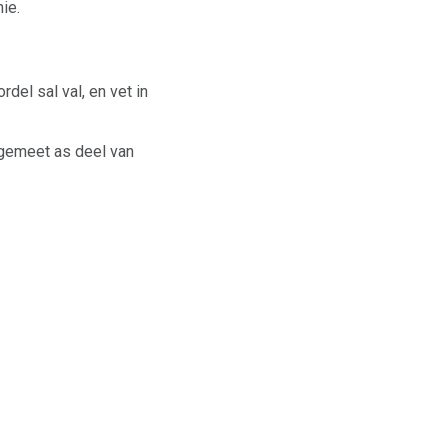
ie.
el sal val, en vet in
d gemeet as deel van