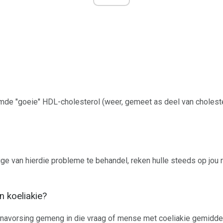
mde "goeie" HDL-cholesterol (weer, gemeet as deel van choleste
ge van hierdie probleme te behandel, reken hulle steeds op jou r
n koeliakie?
navorsing gemeng in die vraag of mense met coeliakie gemiddeld 