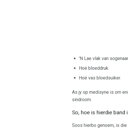
'N Lae vlak van sogenaa
Hoë bloeddruk.
Hoë vas bloedsuiker.
As jy op medisyne is om eni
sindroom.
So, hoe is hierdie band i
Soos hierbo genoem, is die 