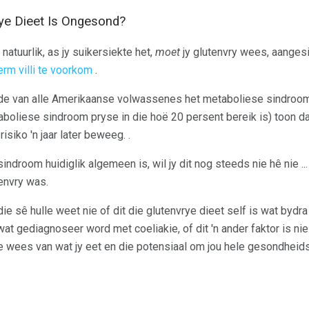
rye Dieet Is Ongesond?
natuurlik, as jy suikersiekte het,
moet
jy glutenvry wees, aangesi
erm villi te voorkom
.
de van alle Amerikaanse volwassenes het metaboliese sindroom, 
taboliese sindroom pryse in die hoë 20 persent bereik is) toon dat
siko 'n jaar later beweeg. .
ndroom huidiglik algemeen is, wil jy dit nog steeds nie hê nie ..
envry was.
ie sê hulle weet nie of dit die glutenvrye dieet self is wat bydra
t gediagnoseer word met coeliakie, of dit 'n ander faktor is nie. 
wees van wat jy eet en die potensiaal om jou hele gesondheidst