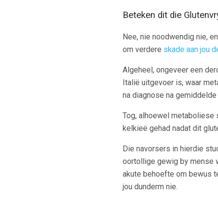
Beteken dit die Glutenv
Nee, nie noodwendig nie, en 
om verdere
skade aan jou d
Algeheel, ongeveer een der
Italië uitgevoer is, waar me
na diagnose na gemiddelde ri
Tog, alhoewel metaboliese si
kelkieë gehad nadat dit glut
Die navorsers in hierdie stud
oortollige gewig by mense wa
akute behoefte om bewus te 
jou dunderm nie.