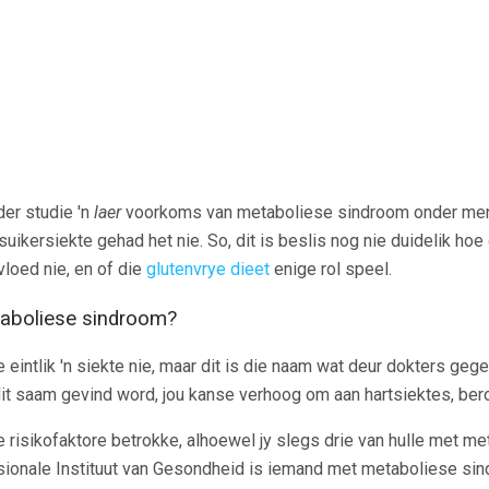
der studie 'n
laer
voorkoms van metaboliese sindroom onder mens
ikersiekte gehad het nie. So, dit is beslis nog nie duidelik hoe di
loed nie, en of die
glutenvrye dieet
enige rol speel.
etaboliese sindroom?
eintlik 'n siekte nie, maar dit is die naam wat deur dokters geg
it saam gevind word, jou kanse verhoog om aan hartsiektes, beroe
die risikofaktore betrokke, alhoewel jy slegs drie van hulle met
sionale Instituut van Gesondheid is iemand met metaboliese si