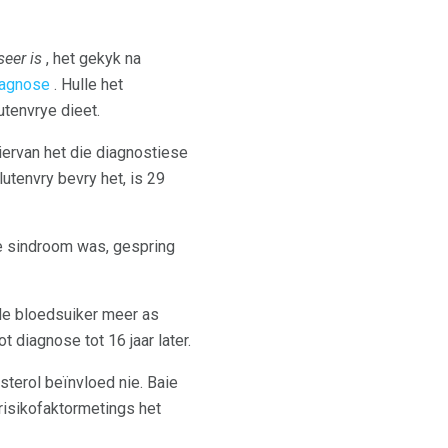
eer is
, het gekyk na
iagnose
. Hulle het
utenvrye dieet.
ervan het die diagnostiese
utenvry bevry het, is 29
se sindroom was, gespring
nde bloedsuiker meer as
 diagnose tot 16 jaar later.
sterol beïnvloed nie. Baie
 risikofaktormetings het