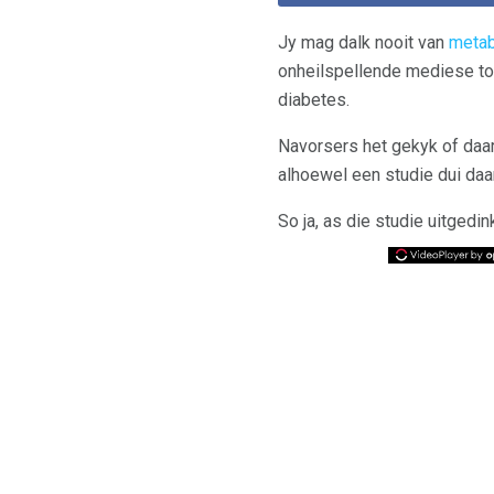
Jy mag dalk nooit van
metab
onheilspellende mediese toes
diabetes.
Navorsers het gekyk of daar
alhoewel een studie dui daa
So ja, as die studie uitgedi