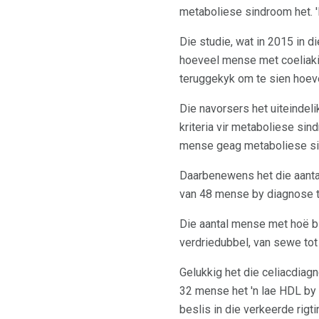
metaboliese sindroom het. '
Die studie, wat in 2015 in 
hoeveel mense met coeliaki
teruggekyk om te sien hoeve
Die navorsers het uiteinde
kriteria vir metaboliese sin
mense geag metaboliese si
Daarbenewens het die aantal
van 48 mense by diagnose to
Die aantal mense met hoë bl
verdriedubbel, van sewe tot 
Gelukkig het die celiacdiag
32 mense het 'n lae HDL by d
beslis in die verkeerde rigt