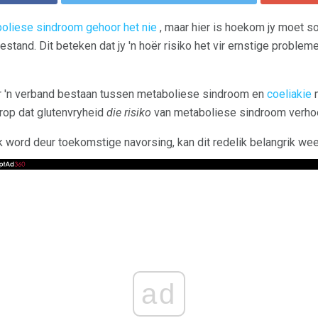
oliese sindroom gehoor het nie
, maar hier is hoekom jy moet so
tand. Dit beteken dat jy 'n hoër risiko het vir ernstige problem
 'n verband bestaan ​​tussen metaboliese sindroom en
coeliakie
m
rop dat glutenvryheid
die risiko
van metaboliese sindroom verho
nk word deur toekomstige navorsing, kan dit redelik belangrik we
ad