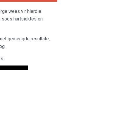
rge wees vir hierdie
e soos hartsiektes en
et gemengde resultate,
og.
es.