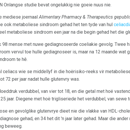
N Onlangse studie bevat ongelukkig nie goeie nuus nie.
die mediese joernaal
Alimentary Pharmacy & Therapeutics gepublis
e ook metaboliese sindroom gehad het ten tyde van hul
celiacd
el metaboliese sindroom een ​​jaar na die begin gehad het die gl
lik 98 mense met nuwe gediagnoseerde coeliakie gevolg. Twee hi
droom vervul toe hulle gediagnoseer is, maar na 12 maande wat gl
ndroom te hê.
 celiacs wie se middellyf in die hoërisiko-reeks vir metabolie
t 72 per jaar nadat hulle glutenvry was.
oeddruk verdubbel, van vier tot 18, en die getal met hoë vaste
25 jaar. Diegene met hoë trigliseriede het verdubbel, van sewe tot
nose en gevolglike glutenvrye dieet nie die vlakke van HDL-chole
iagnose gehad, en 34 het dit 'n jaar later gehad. Maar die ander
ing beweeg.