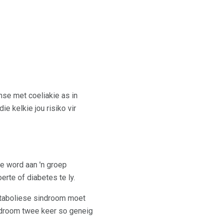
e met coeliakie as in
e kelkie jou risiko vir
ee word aan 'n groep
rte of diabetes te ly.
 metaboliese sindroom moet
ndroom twee keer so geneig