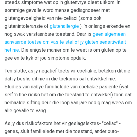
steeds simptome wat op 'n glutenvrye dieet uitkom. In
sommige gevalle word mense gediagnoseer met
glutengevoeligheid van nie-celiaci (soms ook
glutenintoleransie of
glutenallergie
), 'n onlangs erkende en
nog swak verstaanbare toestand. Daar is
geen algemeen
aanvaarde toetse om vas te stel of jy gluten sensitiwiteit
het nie.
Die enigste manier om te weet is om gluten op te
gee en te kyk of jou simptome opduik.
Ten slotte, as jy negatief toets vir coeliakie, beteken dit nie
dat jy beslis dit nie in die toekoms sal ontwikkel nie.
Studies van nabye familielede van coeliakie pasiënte (wat
self 'n hoë risiko het om die toestand te ontwikkel) toon dat
herhaalde sifting deur die loop van jare nodig mag wees om
alle gevalle te vang.
As jy dus risikofaktore het vir geslagsiektes- "celiac" -
genes, sluit familielede met die toestand, ander outo-