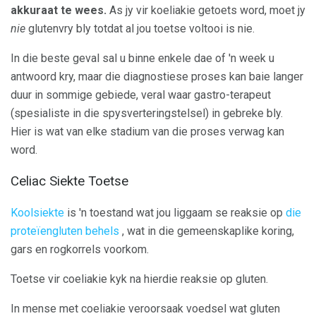
akkuraat te wees.
As jy vir koeliakie getoets word, moet jy
nie
glutenvry bly totdat al jou toetse voltooi is nie.
In die beste geval sal u binne enkele dae of 'n week u
antwoord kry, maar die diagnostiese proses kan baie langer
duur in sommige gebiede, veral waar gastro-terapeut
(spesialiste in die spysverteringstelsel) in gebreke bly.
Hier is wat van elke stadium van die proses verwag kan
word.
Celiac Siekte Toetse
Koolsiekte
is 'n toestand wat jou liggaam se reaksie op
die
proteïengluten behels
, wat in die gemeenskaplike koring,
gars en rogkorrels voorkom.
Toetse vir coeliakie kyk na hierdie reaksie op gluten.
In mense met coeliakie veroorsaak voedsel wat gluten