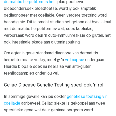
dermatitis herpetiformis het
, plus positiewe
bloedondersoek bloedtoetse, word jy ook amptelik
gediagnoseer met coeliakie. Geen verdere toetsing word
benodig nie. Dit is omdat studies het getoon dat byna almal
met dermatitis herpetiformis-wat, soos koeliakie,
veroorsaak word deur 'n outo-immuunreaksie op gluten, het
ook intestinale skade aan gluteninspuiting.
Om egter 'n goue standaard diagnose van dermatitis
herpetiformis te verkry, moet jy 'n
velbiopsie
ondergaan.
Hierdie biopsie soek na neerslae van anti-gluten
teenliggaampies onder jou vel.
Celiac Disease Genetic Testing speel ook 'n rol
In sommige gevalle kan jou dokter
genetiese toetsing vir
coeliakie
aanbeveel. Celiac siekte is gekoppel aan twee
spesifieke gene wat deur gesinne oorgedra word.