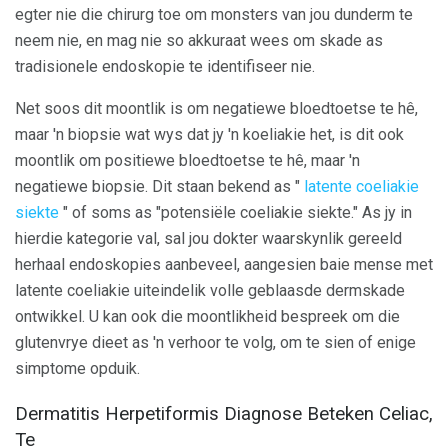
egter nie die chirurg toe om monsters van jou dunderm te
neem nie, en mag nie so akkuraat wees om skade as
tradisionele endoskopie te identifiseer nie.
Net soos dit moontlik is om negatiewe bloedtoetse te hê,
maar 'n biopsie wat wys dat jy 'n koeliakie het, is dit ook
moontlik om positiewe bloedtoetse te hê, maar 'n
negatiewe biopsie. Dit staan ​​bekend as "
latente coeliakie
siekte
" of soms as "potensiële coeliakie siekte." As jy in
hierdie kategorie val, sal jou dokter waarskynlik gereeld
herhaal endoskopies aanbeveel, aangesien baie mense met
latente coeliakie uiteindelik volle geblaasde dermskade
ontwikkel. U kan ook die moontlikheid bespreek om die
glutenvrye dieet as 'n verhoor te volg, om te sien of enige
simptome opduik.
Dermatitis Herpetiformis Diagnose Beteken Celiac,
Te