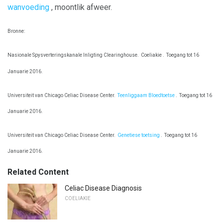
wanvoeding
, moontlik afweer.
Bronne:
Nasionale Spysverteringskanale Inligting Clearinghouse.
Coeliakie .
Toegang tot 16
Januarie 2016.
Universiteit van Chicago Celiac Disease Center.
Teenliggaam Bloedtoetse
.
Toegang tot 16
Januarie 2016.
Universiteit van Chicago Celiac Disease Center.
Genetiese toetsing
.
Toegang tot 16
Januarie 2016.
Related Content
Celiac Disease Diagnosis
COELIAKIE