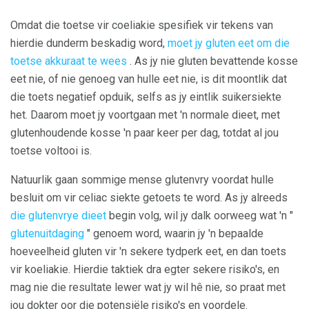
Omdat die toetse vir coeliakie spesifiek vir tekens van
hierdie dunderm beskadig word,
moet jy gluten eet om die
toetse akkuraat te wees
. As jy nie gluten bevattende kosse
eet nie, of nie genoeg van hulle eet nie, is dit moontlik dat
die toets negatief opduik, selfs as jy eintlik suikersiekte
het. Daarom moet jy voortgaan met 'n normale dieet, met
glutenhoudende kosse 'n paar keer per dag, totdat al jou
toetse voltooi is.
Natuurlik gaan sommige mense glutenvry voordat hulle
besluit om vir celiac siekte getoets te word. As jy alreeds
die glutenvrye dieet
begin volg, wil jy dalk oorweeg wat 'n "
glutenuitdaging
" genoem word, waarin jy 'n bepaalde
hoeveelheid gluten vir 'n sekere tydperk eet, en dan toets
vir koeliakie. Hierdie taktiek dra egter sekere risiko's, en
mag nie die resultate lewer wat jy wil hê nie, so praat met
jou dokter oor die potensiële risiko's en voordele.