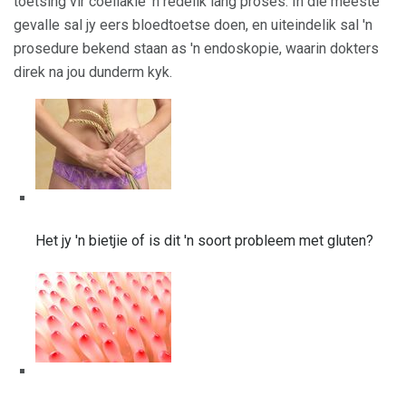
toetsing vir coeliakie 'n redelik lang proses. In die meeste
gevalle sal jy eers bloedtoetse doen, en uiteindelik sal 'n
prosedure bekend staan ​​as 'n endoskopie, waarin dokters
direk na jou dunderm kyk.
Het jy 'n bietjie of is dit 'n soort probleem met gluten?