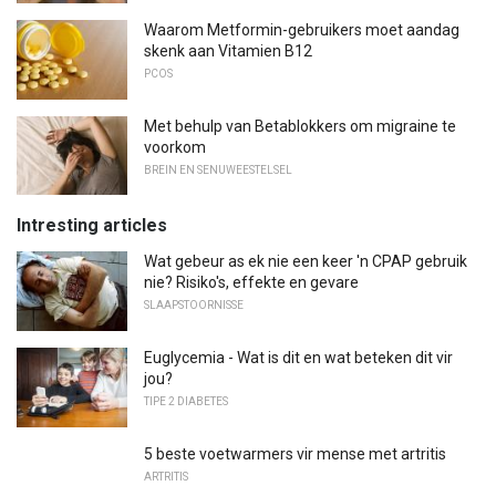
Waarom Metformin-gebruikers moet aandag
skenk aan Vitamien B12
PCOS
Met behulp van Betablokkers om migraine te
voorkom
BREIN EN SENUWEESTELSEL
Intresting articles
Wat gebeur as ek nie een keer 'n CPAP gebruik
nie? Risiko's, effekte en gevare
SLAAPSTOORNISSE
Euglycemia - Wat is dit en wat beteken dit vir
jou?
TIPE 2 DIABETES
5 beste voetwarmers vir mense met artritis
ARTRITIS