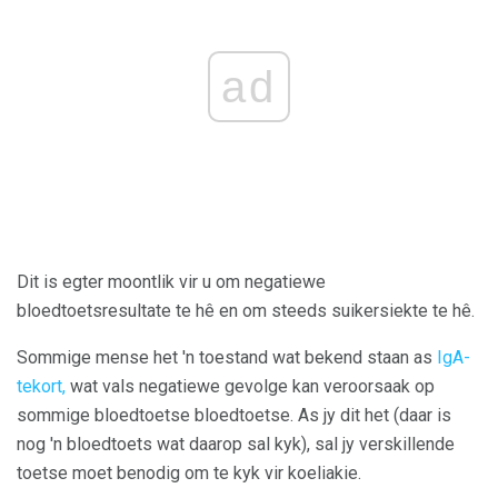
ad
Dit is egter moontlik vir u om negatiewe
bloedtoetsresultate te hê en om steeds suikersiekte te hê.
Sommige mense het 'n toestand wat bekend staan ​​as
IgA-
tekort,
wat vals negatiewe gevolge kan veroorsaak op
sommige bloedtoetse bloedtoetse. As jy dit het (daar is
nog 'n bloedtoets wat daarop sal kyk), sal jy verskillende
toetse moet benodig om te kyk vir koeliakie.