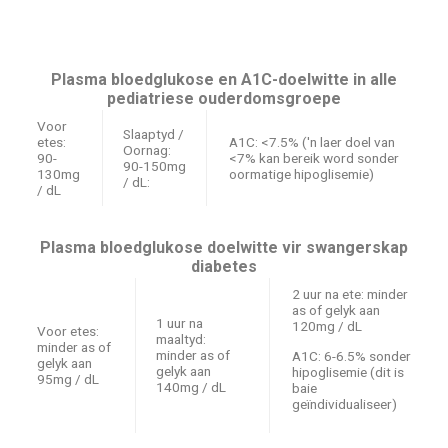
Plasma bloedglukose en A1C-doelwitte in alle
pediatriese ouderdomsgroepe
Voor
Slaaptyd /
etes:
A1C: <7.5% ('n laer doel van
Oornag:
90-
<7% kan bereik word sonder
90-150mg
130mg
oormatige hipoglisemie)
/ dL:
/ dL
Plasma bloedglukose doelwitte vir swangerskap
diabetes
2 uur na ete: minder
as of gelyk aan
1 uur na
120mg / dL
Voor etes:
maaltyd:
minder as of
minder as of
A1C: 6-6.5% sonder
gelyk aan
gelyk aan
hipoglisemie (dit is
95mg / dL
140mg / dL
baie
geïndividualiseer)