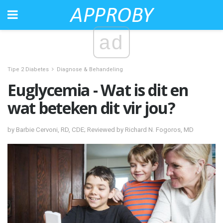
ad
Tipe 2 Diabetes
Diagnose & Behandeling
Euglycemia - Wat is dit en
wat beteken dit vir jou?
by Barbie Cervoni, RD, CDE; Reviewed by Richard N. Fogoros, MD