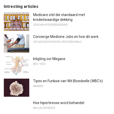
Intresting articles
Medicare stel die standaard met
kredietwaardige dekking
GESONDHEIDSVERSEKERING
Concierge Medicine Jobs en hoe dit werk
VIR GESONDHEIDSORG PROFESSIONALS
Inligting oor Megace
MIV / VIGS
Tipes en Funksie van Wit Bloedselle (WBC's)
KANKER
Hoe hipertireose word behandel
SKILDKLIER SIEKTE