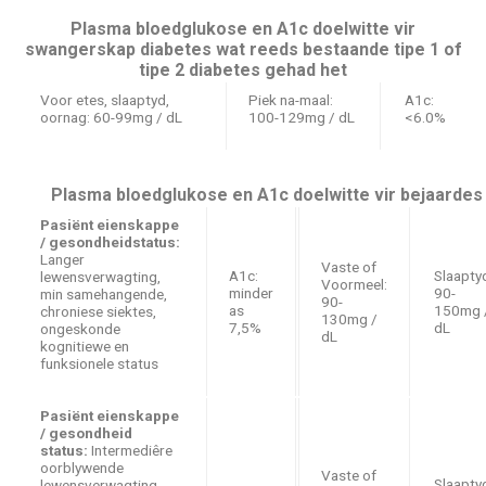
Plasma bloedglukose en A1c doelwitte vir
swangerskap diabetes wat reeds bestaande tipe 1 of
tipe 2 diabetes gehad het
Voor etes, slaaptyd,
Piek na-maal:
A1c:
oornag: 60-99mg / dL
100-129mg / dL
<6.0%
Plasma bloedglukose en A1c doelwitte vir bejaardes
Pasiënt eienskappe
/ gesondheidstatus:
Langer
Vaste of
A1c:
Slaapty
lewensverwagting,
Voormeel:
minder
90-
min samehangende,
90-
as
150mg 
chroniese siektes,
130mg /
7,5%
dL
ongeskonde
dL
kognitiewe en
funksionele status
Pasiënt eienskappe
/ gesondheid
status:
Intermediêre
oorblywende
Vaste of
Slaapty
lewensverwagting,