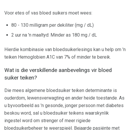
Voor etes of vas bloed suikers moet wees:
80 - 130 milligram per dekiliter (mg / dL)
2 uur na 'n maaltyd: Minder as 180 mg / dL
Hierdie kombinasie van bloedsuikerlesings kan u help om 'n
teiken Hemoglobien A1C van 7% of minder te bereik.
Wat is die verskillende aanbevelings vir bloed
suiker teiken?
Die mees algemene bloedsuiker teiken determinante is
ouderdom, lewensverwagting en ander heide toestande. As
u byvoorbeeld as 'n gesonde, jonger persoon met diabetes
beskou word, sal u bloedsuiker teikens waarskynlik
ingestel word om strenger of meer rigiede
bloedsuikerbeheer te weerspieël. Bejaarde pasiënte met