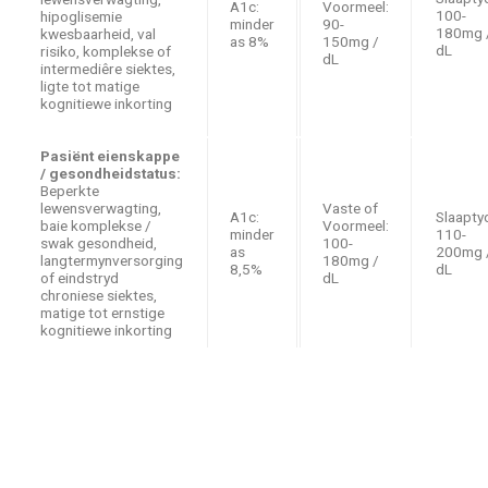
A1c:
Voormeel:
100-
hipoglisemie
minder
90-
180mg 
kwesbaarheid, val
as 8%
150mg /
dL
risiko, komplekse of
dL
intermediêre siektes,
ligte tot matige
kognitiewe inkorting
Pasiënt eienskappe
/ gesondheidstatus:
Beperkte
lewensverwagting,
Vaste of
A1c:
Slaapty
baie komplekse /
Voormeel:
minder
110-
swak gesondheid,
100-
as
200mg 
langtermynversorging
180mg /
8,5%
dL
of eindstryd
dL
chroniese siektes,
matige tot ernstige
kognitiewe inkorting