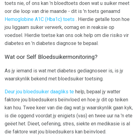
toets nie, of ons kan 'n bloedtoets doen wat u suiker meet
oor die loop van drie maande - dit is 'n toets genaamd
Hemoglobine A1C (Hba1c) toets
. Hierdie getalle toon hoe
jou liggaam suiker verwerk, oornag en in reaksie op
voedsel. Hierdie toetse kan ons ook help om die risiko vir
diabetes en 'n diabetes diagnose te bepaal.
Wat oor Self Bloedsuikermonitoring?
As jy iemand is wat met diabetes gediagnoseer is, is jy
waarskynlik bekend met bloedsuiker toetsing.
Deur
jou bloedsuiker daagliks te
help, bepaal jy watter
faktore jou bloedsuikers beïnvloed en hoe jy dit op teiken
kan hou. Twee keer van die dag wat jy waarskynlik gaan kyk,
is die oggend voordat jy enigiets (vas) en twee uur na 'n ete
geëet het. Dieet, oefening, stres, siekte en medikasie is al
die faktore wat jou bloedsuikers kan beïnvloed.