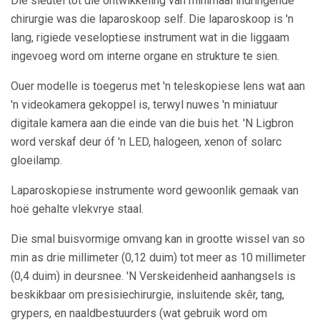
Die sleutel tot die ontwikkeling van minimaal indringende
chirurgie was die laparoskoop self. Die laparoskoop is 'n
lang, rigiede veseloptiese instrument wat in die liggaam
ingevoeg word om interne organe en strukture te sien.
Ouer modelle is toegerus met 'n teleskopiese lens wat aan
'n videokamera gekoppel is, terwyl nuwes 'n miniatuur
digitale kamera aan die einde van die buis het. 'N Ligbron
word verskaf deur óf 'n LED, halogeen, xenon of solarc
gloeilamp.
Laparoskopiese instrumente word gewoonlik gemaak van
hoë gehalte vlekvrye staal.
Die smal buisvormige omvang kan in grootte wissel van so
min as drie millimeter (0,12 duim) tot meer as 10 millimeter
(0,4 duim) in deursnee. 'N Verskeidenheid aanhangsels is
beskikbaar om presisiechirurgie, insluitende skêr, tang,
grypers, en naaldbestuurders (wat gebruik word om