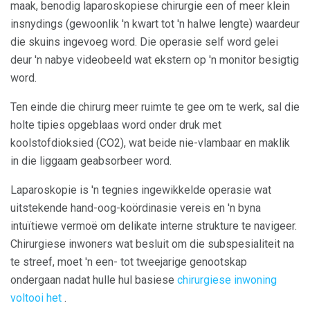
maak, benodig laparoskopiese chirurgie een of meer klein
insnydings (gewoonlik 'n kwart tot 'n halwe lengte) waardeur
die skuins ingevoeg word. Die operasie self word gelei
deur 'n nabye videobeeld wat ekstern op 'n monitor besigtig
word.
Ten einde die chirurg meer ruimte te gee om te werk, sal die
holte tipies opgeblaas word onder druk met
koolstofdioksied (CO2), wat beide nie-vlambaar en maklik
in die liggaam geabsorbeer word.
Laparoskopie is 'n tegnies ingewikkelde operasie wat
uitstekende hand-oog-koördinasie vereis en 'n byna
intuïtiewe vermoë om delikate interne strukture te navigeer.
Chirurgiese inwoners wat besluit om die subspesialiteit na
te streef, moet 'n een- tot tweejarige genootskap
ondergaan nadat hulle hul basiese
chirurgiese inwoning
voltooi het
.