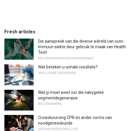
Fresh articles
Die aanspreek van die diverse wêreld van outo-
immuun siekte deur gebruik te maak van Health
Tech
VIR GESONDHEIDSORG PROFESSIONALS
Wat beteken u urinale resultate?
UROLOGIESE GESONDHEID
Wat jy moet weet oor die nabygeleë
segmentdegenerasie
RUG- EN NEKPYN
Crowdsourcing CPR en ander vorms van
noodgeneeskunde
GESONDHEIDSTEGNOLOGIE