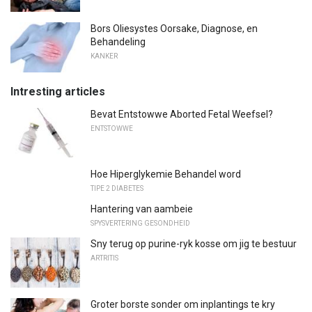
Bors Oliesystes Oorsake, Diagnose, en
Behandeling
KANKER
Intresting articles
Bevat Entstowwe Aborted Fetal Weefsel?
ENTSTOWWE
Hoe Hiperglykemie Behandel word
TIPE 2 DIABETES
Hantering van aambeie
SPYSVERTERING GESONDHEID
Sny terug op purine-ryk kosse om jig te bestuur
ARTRITIS
Groter borste sonder om inplantings te kry