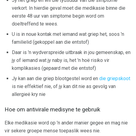
Jy het griep en wil die tydsduur van die simptome
verkort. In hierdie geval moet die medikasie binne die
eerste 48 uur van simptome begin word om
doeltreffend te wees.
U is in noue kontak met iemand wat griep het, soos 'n
familielid (gekoppel aan die entstof)
Daar is 'n wydverspreide uitbraak in jou gemeenskap, en
jy of iemand wat jy naby is, het 'n hoë risiko vir
komplikasies (gepaard met die entstof)
Jy kan aan die griep blootgestel word en
die griepskoot
is nie effektief nie, of jy kan dit nie as gevolg van
allergieë kry nie
Hoe om antivirale medisyne te gebruik
Elke medikasie word op 'n ander manier gegee en mag nie
vir sekere groepe mense toepaslik wees nie.