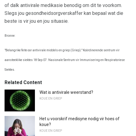
of dalk antivirale medikasie benodig om dit te voorkom.
Slegs jou gesondheidsorgverskaffer kan bepaal wat die
beste is vir jou en jou situasie.
Bronne:
"Belangrike feite oor antivirale middels en griep (Griep)." Koördinerende sentrum vir
aansteeklike siektes 18 Sep 07. Nasionale Sentrum vir Immunisering en Respiratoriese
Siektes.
Related Content
Wat is antivirale weerstand?
KOUE EN GRIEP
Het u voorskrif medisyne nodig vir hoes of
koue?
KOUE EN GRIEP