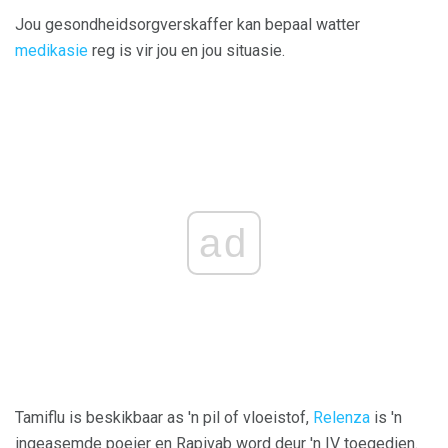
Jou gesondheidsorgverskaffer kan bepaal watter
medikasie
reg is vir jou en jou situasie.
ad
Tamiflu is beskikbaar as 'n pil of vloeistof,
Relenza
is 'n
ingeasemde poeier en Rapivab word deur 'n IV toegedien.