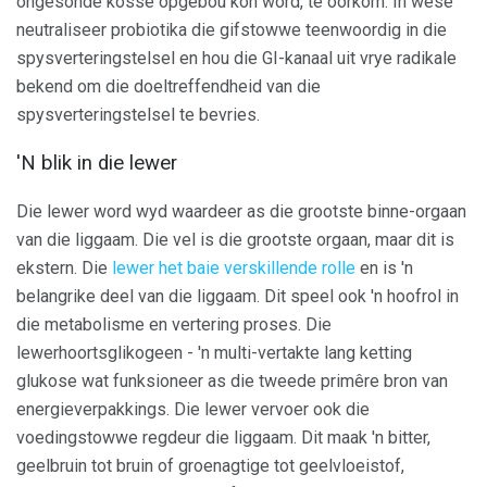
ongesonde kosse opgebou kon word, te oorkom. In wese
neutraliseer probiotika die gifstowwe teenwoordig in die
spysverteringstelsel en hou die GI-kanaal uit vrye radikale
bekend om die doeltreffendheid van die
spysverteringstelsel te bevries.
'N blik in die lewer
Die lewer word wyd waardeer as die grootste binne-orgaan
van die liggaam. Die vel is die grootste orgaan, maar dit is
ekstern. Die
lewer het baie verskillende rolle
en is 'n
belangrike deel van die liggaam. Dit speel ook 'n hoofrol in
die metabolisme en vertering proses. Die
lewerhoortsglikogeen - 'n multi-vertakte lang ketting
glukose wat funksioneer as die tweede primêre bron van
energieverpakkings. Die lewer vervoer ook die
voedingstowwe regdeur die liggaam. Dit maak 'n bitter,
geelbruin tot bruin of groenagtige tot geelvloeistof,