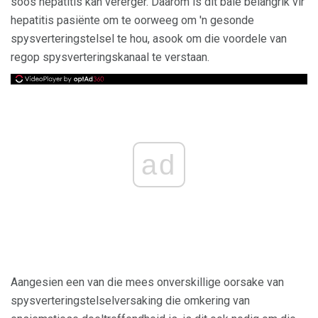
soos hepatitis kan vererger. Daarom is dit baie belangrik vir
hepatitis pasiënte om te oorweeg om 'n gesonde
spysverteringstelsel te hou, asook om die voordele van
regop spysverteringskanaal te verstaan.
ad
Aangesien een van die mees onverskillige oorsake van
spysverteringstelselversaking die omkering van