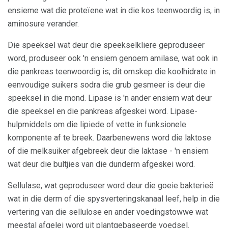
ensieme wat die proteïene wat in die kos teenwoordig is, in
aminosure verander.
Die speeksel wat deur die speekselkliere geproduseer
word, produseer ook 'n ensiem genoem amilase, wat ook in
die pankreas teenwoordig is; dit omskep die koolhidrate in
eenvoudige suikers sodra die grub gesmeer is deur die
speeksel in die mond. Lipase is 'n ander ensiem wat deur
die speeksel en die pankreas afgeskei word. Lipase-
hulpmiddels om die lipiede of vette in funksionele
komponente af te breek. Daarbenewens word die laktose
of die melksuiker afgebreek deur die laktase - 'n ensiem
wat deur die bultjies van die dunderm afgeskei word.
Sellulase, wat geproduseer word deur die goeie bakterieë
wat in die derm of die spysverteringskanaal leef, help in die
vertering van die sellulose en ander voedingstowwe wat
meestal afgelei word uit plantgebaseerde voedsel.