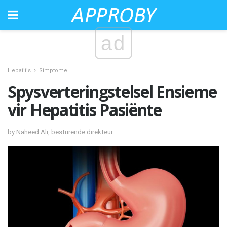
ad
Hepatitis
Simptome
Spysverteringstelsel Ensieme
vir Hepatitis Pasiënte
by Naheed Ali, besturende direkteur