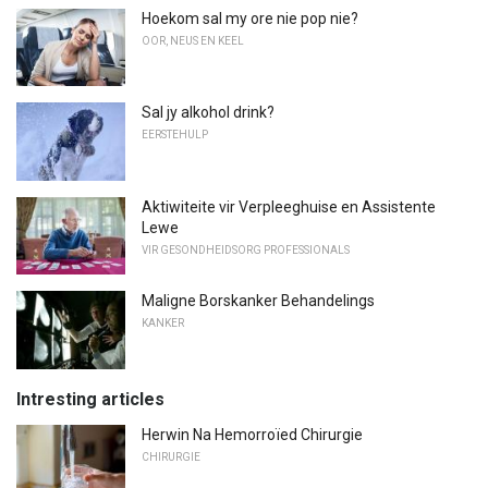
Hoekom sal my ore nie pop nie?
OOR, NEUS EN KEEL
Sal jy alkohol drink?
EERSTEHULP
Aktiwiteite vir Verpleeghuise en Assistente
Lewe
VIR GESONDHEIDSORG PROFESSIONALS
Maligne Borskanker Behandelings
KANKER
Intresting articles
Herwin Na Hemorroïed Chirurgie
CHIRURGIE