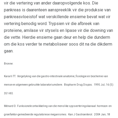
vir die vertering van ander daaropvolgende kos. Die
pankreas is daarenteen aanspreeklik vir die produksie van
pankreasvloeistof wat verskillende ensieme bevat wat vir
vertering benodig word. Trypsien vir die afbreek van
proteïene, amilase vir stysels en lipase vir die downing van
die vette. Hierdie ensieme gaan deur en help die dunderm
om die kos verder te metaboliseer soos dit na die dikderm
gaan.
Bronne:
Kararli TT.
Vergelyking van die gastro-intestinale anatomie, fisiologie en biochemie van
mense en algemeen gebruikte laboratoriumdiere.
Biopharm Drug Dispos.
1995 Jul; 16 (5):
351-80.
Ménard D. Funksionele ontwikkeling van die menslike spysverteringskanaal: hormoon- en
groeifaktor-gemedieerde regulatoriese meganismes.
Kan J Gastroenterol.
2004 Jan; 18