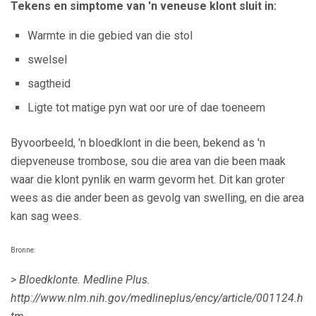
Tekens en simptome van 'n veneuse klont sluit in:
Warmte in die gebied van die stol
swelsel
sagtheid
Ligte tot matige pyn wat oor ure of dae toeneem
Byvoorbeeld, 'n bloedklont in die been, bekend as 'n
diepveneuse trombose, sou die area van die been maak
waar die klont pynlik en warm gevorm het. Dit kan groter
wees as die ander been as gevolg van swelling, en die area
kan sag wees.
Bronne:
> Bloedklonte.
Medline Plus.
http://www.nlm.nih.gov/medlineplus/ency/article/001124.h