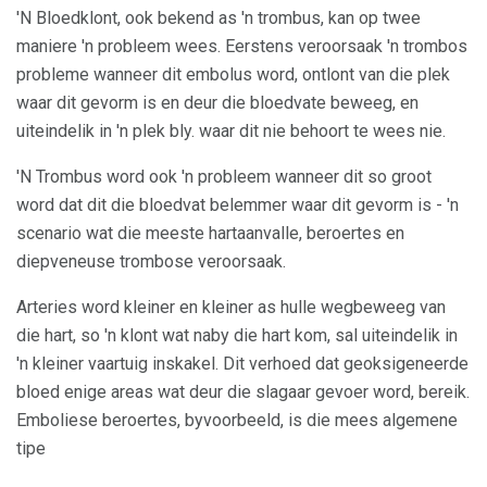
'N Bloedklont, ook bekend as 'n trombus, kan op twee
maniere 'n probleem wees. Eerstens veroorsaak 'n trombos
probleme wanneer dit embolus word, ontlont van die plek
waar dit gevorm is en deur die bloedvate beweeg, en
uiteindelik in 'n plek bly. waar dit nie behoort te wees nie.
'N Trombus word ook 'n probleem wanneer dit so groot
word dat dit die bloedvat belemmer waar dit gevorm is - 'n
scenario wat die meeste hartaanvalle, beroertes en
diepveneuse trombose veroorsaak.
Arteries word kleiner en kleiner as hulle wegbeweeg van
die hart, so 'n klont wat naby die hart kom, sal uiteindelik in
'n kleiner vaartuig inskakel. Dit verhoed dat geoksigeneerde
bloed enige areas wat deur die slagaar gevoer word, bereik.
Emboliese beroertes, byvoorbeeld, is die mees algemene
tipe