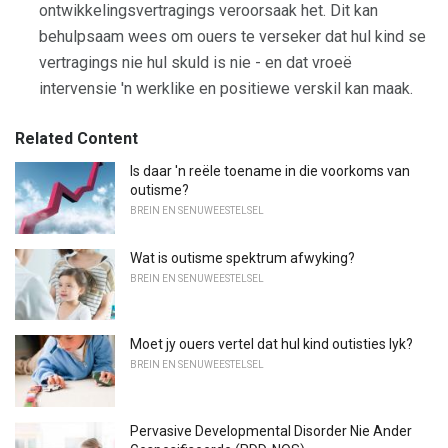
ontwikkelingsvertragings veroorsaak het. Dit kan
behulpsaam wees om ouers te verseker dat hul kind se
vertragings nie hul skuld is nie - en dat vroeë
intervensie 'n werklike en positiewe verskil kan maak.
Related Content
Is daar 'n reële toename in die voorkoms van
outisme?
BREIN EN SENUWEESTELSEL
Wat is outisme spektrum afwyking?
BREIN EN SENUWEESTELSEL
Moet jy ouers vertel dat hul kind outisties lyk?
BREIN EN SENUWEESTELSEL
Pervasive Developmental Disorder Nie Ander