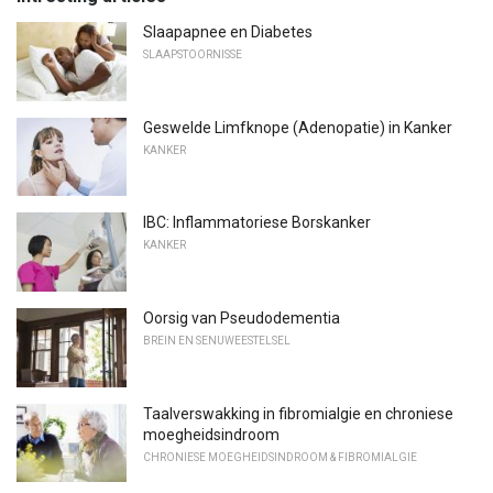
Slaapapnee en Diabetes
SLAAPSTOORNISSE
Geswelde Limfknope (Adenopatie) in Kanker
KANKER
IBC: Inflammatoriese Borskanker
KANKER
Oorsig van Pseudodementia
BREIN EN SENUWEESTELSEL
Taalverswakking in fibromialgie en chroniese
moegheidsindroom
CHRONIESE MOEGHEIDSINDROOM & FIBROMIALGIE