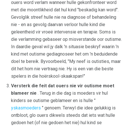
ouers word verlam wanneer hulle gekonfronteer word
met die moontlikheid dat hul kind "beskadig kan word".
Gevolglik streef hulle nie na diagnose of behandeling
nie - en as gevolg daarvan verloor hulle kind die
geleentheid vir vroeë intervensie en terapie. Soms is
die verlamming gebaseer op misverstande oor outisme.
In daardie geval wil jy dalk 'n situasie beskryf waarin 'n
kind met outisme gediagnoseer het om 'n beduidende
doel te bereik. Byvoorbeeld, "My neef is outisties, maar
dit het hom nie vertraag nie. Hy is een van die beste
spelers in die hoërskool-skaakspan!"
Versterk die feit dat ouers nie vir outisme moet
blameer nie
. Terug in die dag is moeders vir hul
kinders se outisme geblameer en is hulle "
yskasmoeders
" genoem. Terwyl die idee gelukkig is
ontbloot, glo ouers dikwels steeds dat iets wat hulle
gedoen het (of nie gedoen het nie) hul kind se