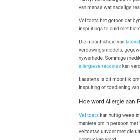
van mense wat nadelige reak
Vel toets het getoon dat by
inspuitings te duld met hier
Die moontlikheid van
latexa
verdowingsmiddels, gegewe
nywerhede. Sommige medikas
allergiese reaksies
kan vero
Laastens is dit moontlik o
inspuiting of toediening va
Hoe word Allergie aan P
Vel toets
kan nuttig wees in 
maniere om 'n persoon met '
veltoetse uitvoer met die u
gebruik kan word.