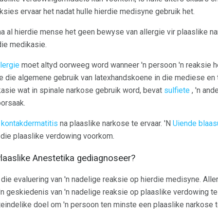
sies ervaar het nadat hulle hierdie medisyne gebruik het.
na al hierdie mense het geen bewyse van allergie vir plaaslike n
die medikasie.
llergie
moet altyd oorweeg word wanneer 'n persoon 'n reaksie he
 die algemene gebruik van latexhandskoene in die mediese en 
ie wat in spinale narkose gebruik word, bevat
sulfiete
, 'n and
orsaak.
m
kontakdermatitis
na plaaslike narkose te ervaar. 'N
Uiende blaas
n die plaaslike verdowing voorkom.
laaslike Anestetika gediagnoseer?
die evaluering van 'n nadelige reaksie op hierdie medisyne. Alle
n geskiedenis van 'n nadelige reaksie op plaaslike verdowing te
iteindelike doel om 'n persoon ten minste een plaaslike narkose 