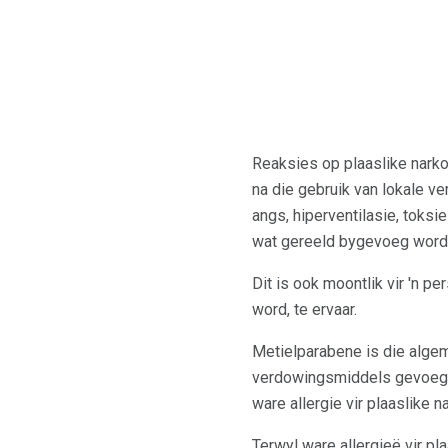
Reaksies op plaaslike narko
na die gebruik van lokale v
angs, hiperventilasie, toks
wat gereeld bygevoeg word 
Dit is ook moontlik vir 'n 
word, te ervaar.
Metielparabene is die alge
verdowingsmiddels gevoeg w
ware allergie vir plaaslike n
Terwyl ware allergieë vir p