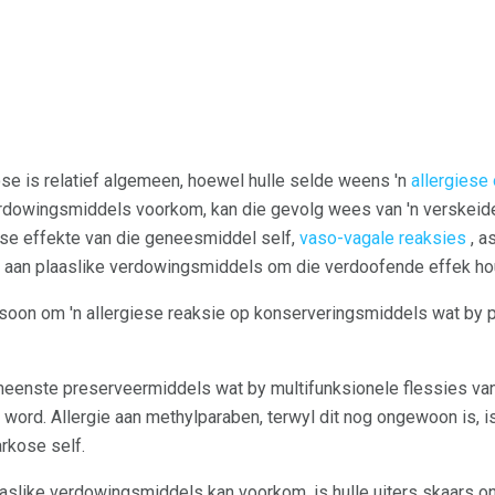
se is relatief algemeen, hoewel hulle selde weens 'n
allergiese
erdowingsmiddels voorkom, kan die gevolg wees van 'n verskeide
iese effekte van die geneesmiddel self,
vaso-vagale reaksies
, a
aan plaaslike verdowingsmiddels om die verdoofende effek hou
persoon om 'n allergiese reaksie op konserveringsmiddels wat by 
meenste preserveermiddels wat by multifunksionele flessies van
ord. Allergie aan methylparaben, terwyl dit nog ongewoon is, 
arkose self.
laaslike verdowingsmiddels kan voorkom, is hulle uiters skaars o