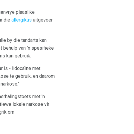
ienvrye plaaslike
ur die
allergikus
uitgevoer
lle by die tandarts kan
et behulp van 'n spesifieke
ms kan gebruik.
 is - lidocaïne met
kose te gebruik, en daarom
 narkose."
herhalingstoets met 'n
tiewe lokale narkose vir
ngrik om