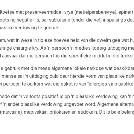
ltoetse met preserveermiddel-vrye (metielparabenvrye), epinefr
etsing negatief is, sal subkutane (onder die vel) inspuitings de
aaslike verdowing te gebruik.
oem, wat in wese 'n tipiese hoeveelheid van die dwelm gee wat hu
geringe chirurgie kry. As 'n persoon 'n medies-toesig-uitdaging m
d aanvaar dat die persoon hierdie spesifieke middel in die toeko
tse gebruik met die mees algemene lokale narkose wat beskikbaar
mense sal 'n uitdaging duld deur hierdie vorm van plaaslike nar
n persoon te oorkom wat die etiket is van "allergies vir plaaslike
e dat 'n veltoets positief is op 'n plaaslike verdowing, kan 'n 
f 'n ander plaaslike verdowing uitgevoer word. Algemene alterna
 (marcaine), mepivakain, prilokaïen en etidokain. Dit is baie bela