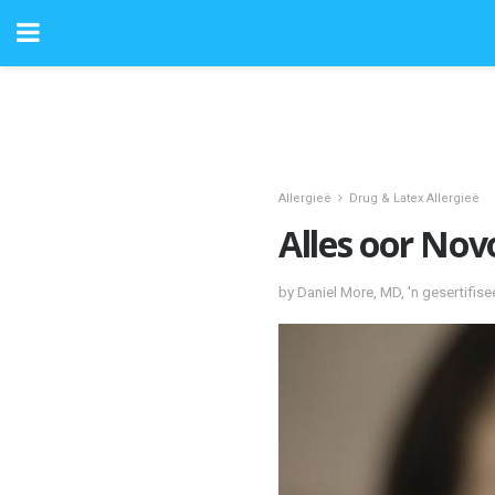
Allergieë
Drug & Latex Allergieë
Alles oor Nov
by Daniel More, MD, 'n gesertifis