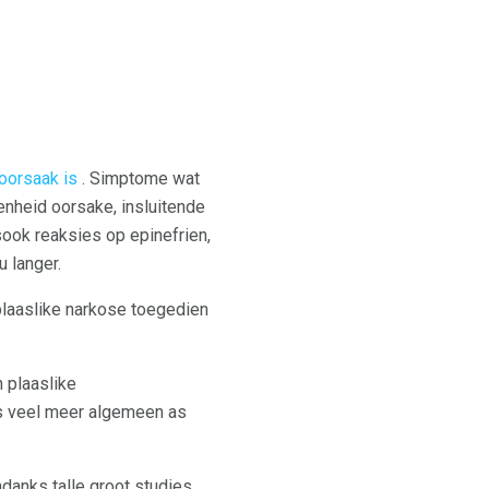
 oorsaak is
. Simptome wat
nheid oorsake, insluitende
sook reaksies op epinefrien,
 langer.
plaaslike narkose toegedien
 plaaslike
is veel meer algemeen as
ndanks talle groot studies