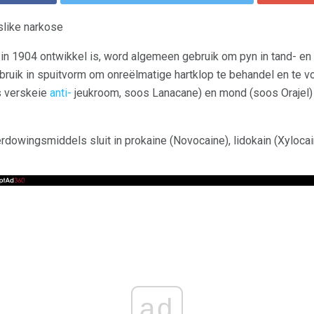
slike narkose
 in 1904 ontwikkel is, word algemeen gebruik om pyn in tand- en
ruik in spuitvorm om onreëlmatige hartklop te behandel en te v
os verskeie
anti-
jeukroom, soos Lanacane) en mond (soos Orajel) 
rdowingsmiddels sluit in prokaine (Novocaine), lidokain (Xylocai
ad