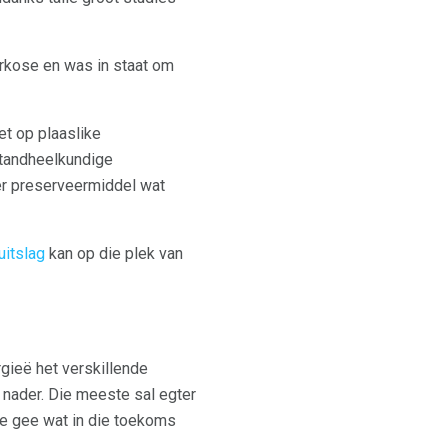
arkose en was in staat om
t op plaaslike
tandheelkundige
er preserveermiddel wat
uitslag
kan op die plek van
rgieë het verskillende
 nader. Die meeste sal egter
te gee wat in die toekoms