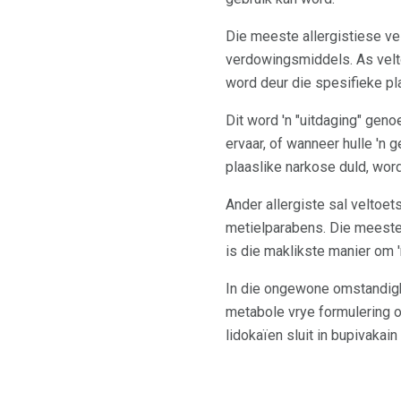
Die meeste allergistiese ve
verdowingsmiddels. As velto
word deur die spesifieke pl
Dit word 'n "uitdaging" gen
ervaar, of wanneer hulle 'n 
plaaslike narkose duld, wor
Ander allergiste sal veltoe
metielparabens. Die meeste 
is die maklikste manier om '
In die ongewone omstandighed
metabole vrye formulering o
lidokaïen sluit in bupivakain