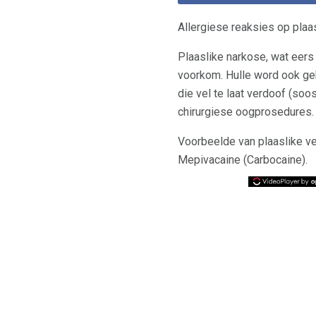
Allergiese reaksies op plaa
Plaaslike narkose, wat eers
voorkom. Hulle word ook geb
die vel te laat verdoof (so
chirurgiese oogprosedures.
Voorbeelde van plaaslike ve
Mepivacaine (Carbocaine).