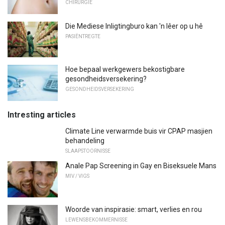
CHIRURGIE
Die Mediese Inligtingburo kan 'n lêer op u hê
PASIËNTREGTE
Hoe bepaal werkgewers bekostigbare
gesondheidsversekering?
GESONDHEIDSVERSEKERING
Intresting articles
Climate Line verwarmde buis vir CPAP masjien
behandeling
SLAAPSTOORNISSE
Anale Pap Screening in Gay en Biseksuele Mans
MIV / VIGS
Woorde van inspirasie: smart, verlies en rou
LEWENSBEKOMMERNISSE