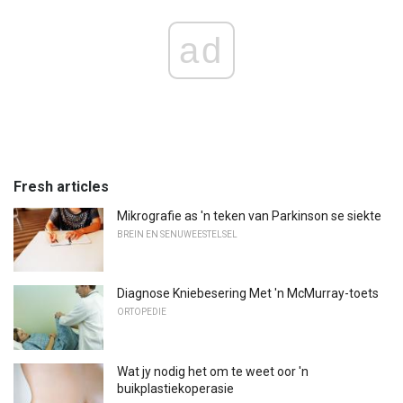
ad
Fresh articles
Mikrografie as 'n teken van Parkinson se siekte
BREIN EN SENUWEESTELSEL
Diagnose Kniebesering Met 'n McMurray-toets
ORTOPEDIE
Wat jy nodig het om te weet oor 'n
buikplastiekoperasie