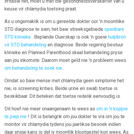
irritasie het, moet u met die gesondheidsverskaffer van u
keuse vir chlamydia toetsing praat.
As u ongemaklik is om u gereelde dokter oor 'n moontlike
STD diagnose te sien, het baie streeksgebiede
openbare
STD klinieke
. Beplande Ouerskap is ook 'n goeie
hulpbron
vir STD behandeling
en diagnose. Beide regering bestuur
klinieke en Planned Parenthood skaal behandeling pryse
aan jou inkomste. Daarom moet geld nie 'n probleem wees
om behandeling te soek nie
.
Omdat so baie mense met chlamydia geen simptome het
nie, is screening krities. Beide urine en swab toetse is
beskikbaar. Dit beteken dat toetse redelik eenvoudig is.
Dit hoef nie meer onaangenaam te wees as
om in 'n koppie
te piep nie
! Dit is belangrik om jou dokter te vra om jou te
monitor vir chlamydia tydens jou jaarlikse besoek indien
daar enige kans is dat jy moontlik blootgestel kon wees. As