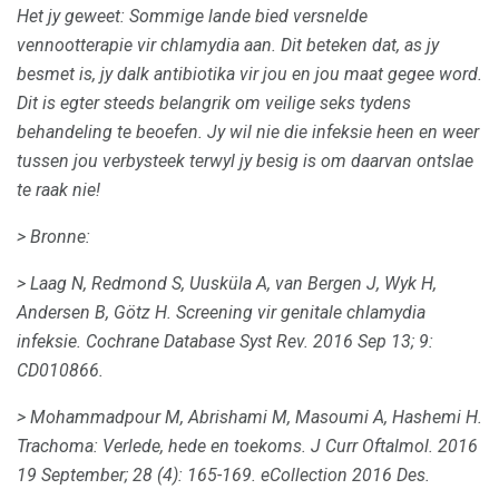
Het jy geweet: Sommige lande bied versnelde
vennootterapie vir chlamydia aan.
Dit beteken dat, as jy
besmet is, jy dalk antibiotika vir jou en jou maat gegee word.
Dit is egter steeds belangrik om veilige seks tydens
behandeling te beoefen.
Jy wil nie die infeksie heen en weer
tussen jou verbysteek terwyl jy besig is om daarvan ontslae
te raak nie!
> Bronne:
> Laag N, Redmond S, Uusküla A, van Bergen J, Wyk H,
Andersen B, Götz H. Screening vir genitale chlamydia
infeksie.
Cochrane Database Syst Rev. 2016 Sep 13; 9:
CD010866.
> Mohammadpour M, Abrishami M, Masoumi A, Hashemi H.
Trachoma: Verlede, hede en toekoms.
J Curr Oftalmol.
2016
19 September; 28 (4): 165-169.
eCollection 2016 Des.