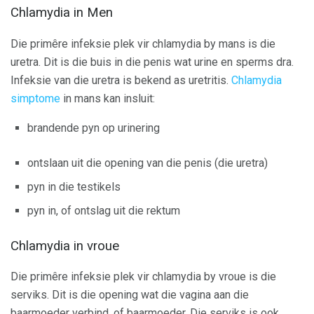
Chlamydia in Men
Die primêre infeksie plek vir chlamydia by mans is die
uretra. Dit is die buis in die penis wat urine en sperms dra.
Infeksie van die uretra is bekend as uretritis.
Chlamydia
simptome
in mans kan insluit:
brandende pyn op urinering
ontslaan uit die opening van die penis (die uretra)
pyn in die testikels
pyn in, of ontslag uit die rektum
Chlamydia in vroue
Die primêre infeksie plek vir chlamydia by vroue is die
serviks. Dit is die opening wat die vagina aan die
baarmoeder verbind, of baarmoeder. Die serviks is ook