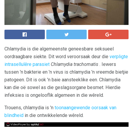
Chlamydia is die algemeenste geneesbare seksueel
oordraagbare siekte. Dit word veroorsaak deur die
verpligte
intrasellulêre parasiet
Chlamydia trachomatis
. Iewers
tussen 'n bakterie en 'n virus is chlamydia 'n vreemde bietjie
patogeen. Dit is ook 'n baie aansteeklike een. Chlamydia
kan die oë sowel as die geslagsorgane besmet. Hierdie
infeksies is ongelooflik algemeen in die wêreld.
Trouens, chlamydia is 'n
toonaangewende oorsaak van
blindheid
in die ontwikkelende wêreld.