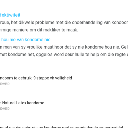
ektiwiteit
vroue, het dikwels probleme met die onderhandeling van kondoo
mmige maniere om dit makliker te maak.
hou nie van kondome nie
'n man van sy vroulike maat hoor dat sy nie kondome hou nie. Ge
met kondome het, opgelos word deur hulle te help om die regte e
ndoom te gebruik: 9 stappe vir veiligheid
NDHEID
se Natural Latex kondome
NDHEID
 weet oor die gebruik van kondome met spermdodende smeermiddel