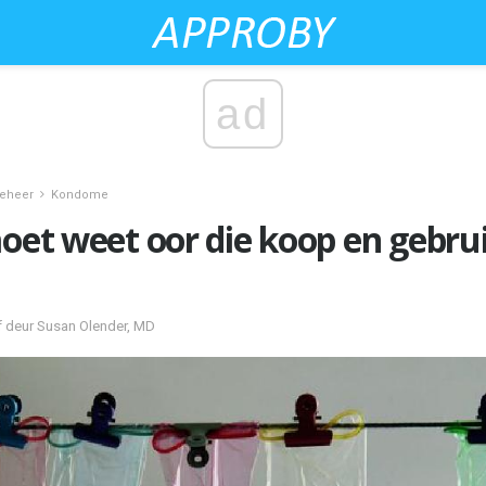
ad
beheer
Kondome
moet weet oor die koop en gebru
f deur Susan Olender, MD