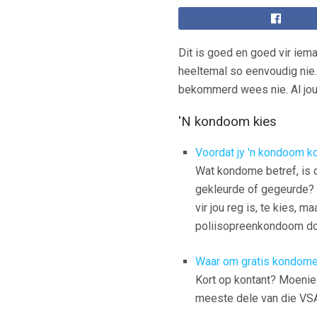
Dit is goed en goed vir iema
heeltemal so eenvoudig nie
bekommerd wees nie. Al jou 
'N kondoom kies
Voordat jy 'n kondoom k
Wat kondome betref, is 
gekleurde of gegeurde? R
vir jou reg is, te kies, m
poliisopreenkondoom do
Waar om gratis kondome
Kort op kontant? Moenie 
meeste dele van die VSA 