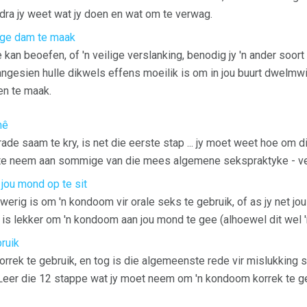
dra jy weet wat jy doen en wat om te verwag.
ige dam te maak
 kan beoefen, of 'n veilige verslanking, benodig jy 'n ander soort 
gesien hulle dikwels effens moeilik is om in jou buurt dwelmwin
n ​​te maak.
hê
de saam te kry, is net die eerste stap ... jy moet weet hoe om dit t
te neem aan sommige van die mees algemene sekspraktyke - vei
ou mond op te sit
werig is om 'n kondoom vir orale seks te gebruik, of as jy net jou
t is lekker om 'n kondoom aan jou mond te gee (alhoewel dit wel '
ruik
rrek te gebruik, en tog is die algemeenste rede vir mislukking 
Leer die 12 stappe wat jy moet neem om 'n kondoom korrek te ge