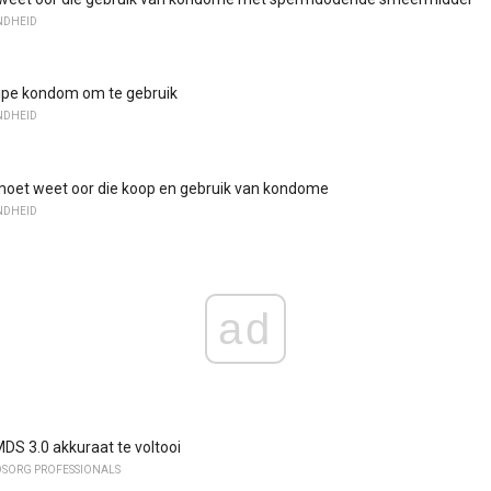
NDHEID
tipe kondom om te gebruik
NDHEID
 moet weet oor die koop en gebruik van kondome
NDHEID
ad
DS 3.0 akkuraat te voltooi
DSORG PROFESSIONALS