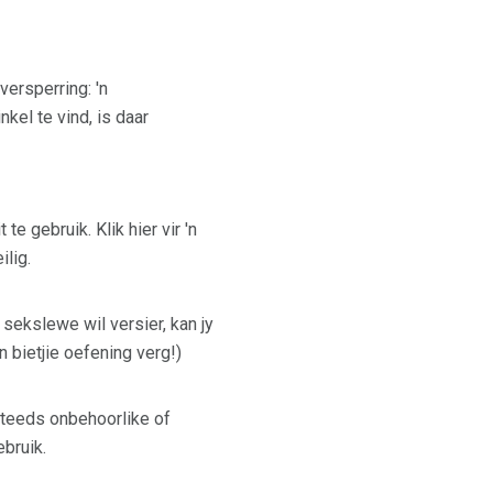
versperring: 'n
kel te vind, is daar
e gebruik. Klik hier vir 'n
lig.
 sekslewe wil versier, kan jy
n bietjie oefening verg!)
steeds onbehoorlike of
bruik.