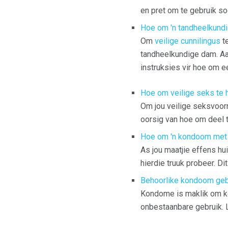
en pret om te gebruik so
Hoe om 'n tandheelkund
Om
veilige cunnilingus
te
tandheelkundige dam. Aan
instruksies vir hoe om ee
Hoe om veilige seks te 
Om jou veilige seksvoorra
oorsig van hoe om deel 
Hoe om 'n kondoom met j
As jou maatjie effens hui
hierdie truuk probeer. Di
Behoorlike kondoom geb
Kondome is maklik om ko
onbestaanbare gebruik. 