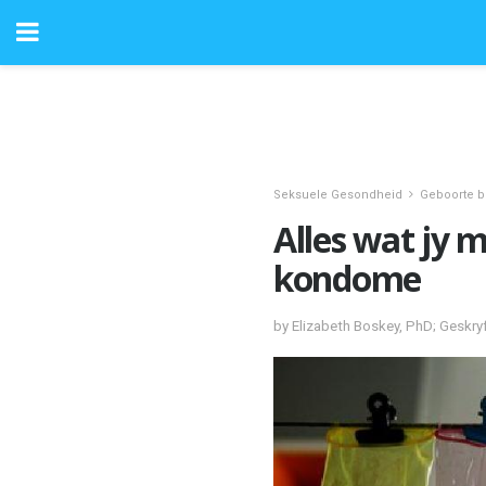
Seksuele Gesondheid
Geboorte 
Alles wat jy 
kondome
by Elizabeth Boskey, PhD; Geskry