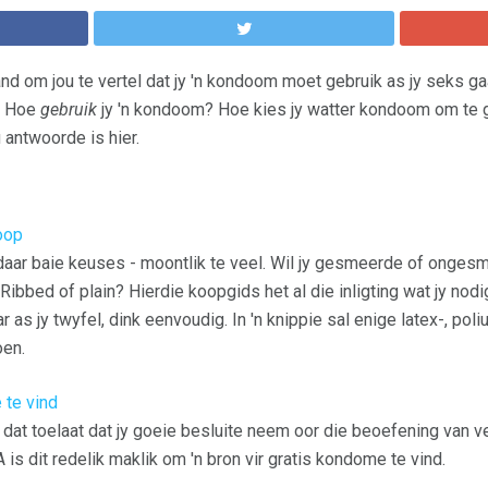
nd om jou te vertel dat jy 'n kondoom moet gebruik as jy seks gaa
. Hoe
gebruik
jy 'n kondoom? Hoe kies jy watter kondoom om te 
antwoorde is hier.
oop
daar baie keuses - moontlik te veel. Wil jy gesmeerde of onges
ibbed of plain? Hierdie koopgids het al die inligting wat jy no
aar as jy twyfel, dink eenvoudig. In 'n knippie sal enige latex-, poli
en.
 te vind
dat toelaat dat jy goeie besluite neem oor die beoefening van vei
is dit redelik maklik om 'n bron vir gratis kondome te vind.