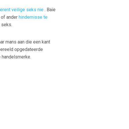
herent veilige seks nie
. Baie
 of ander
hindernisse te
 seks.
ar mans aan die een kant
 gereeld opgedateerde
e handelsmerke.