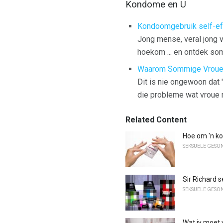
Kondome en U
Kondoomgebruik self-eff
Jong mense, veral jong 
hoekom ... en ontdek so
Waarom Sommige Vroue 
Dit is nie ongewoon dat 
die probleme wat vroue 
Related Content
Hoe om 'n ko
SEKSUELE GESO
Sir Richard 
SEKSUELE GESO
Wat jy moet