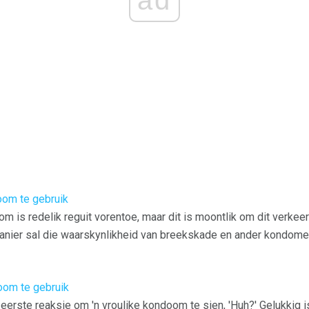
oom te gebruik
om is redelik reguit vorentoe, maar dit is moontlik om dit verkee
nier sal die waarskynlikheid van breekskade en ander kondome
oom te gebruik
 eerste reaksie om 'n vroulike kondoom te sien, 'Huh?' Gelukkig is