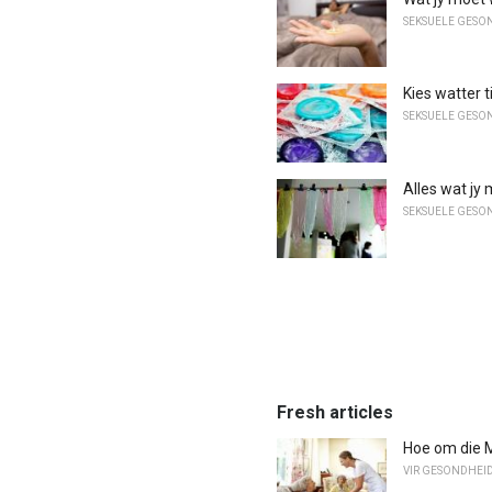
SEKSUELE GESO
Kies watter 
SEKSUELE GESO
Alles wat jy
SEKSUELE GESO
Fresh articles
Hoe om die M
VIR GESONDHEI