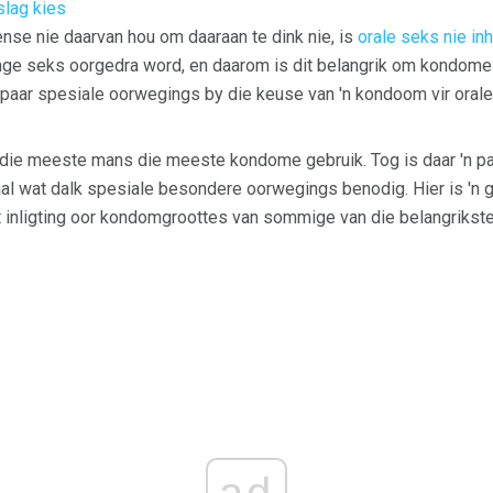
lag kies
se nie daarvan hou om daaraan te dink nie, is
orale seks nie in
ge seks oorgedra word, en daarom is dit belangrik om kondome
n paar spesiale oorwegings by die keuse van 'n kondoom vir orale
die meeste mans die meeste kondome gebruik. Tog is daar 'n pa
aal wat dalk spesiale besondere oorwegings benodig. Hier is 'n
inligting oor kondomgroottes van sommige van die belangrikst
ad