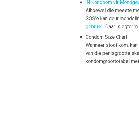
'N Kondoom vir Mondges
Alhoewel die meeste men
SOS'e kan deur mondelin
gebruik
. Daar is egter '
Condom Size Chart
Wanneer stoot kom, kan 
van die penisgrootte sk
kondomgroottotabel met 