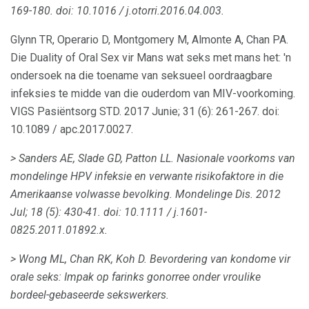
169-180.
doi: 10.1016 / j.otorri.2016.04.003.
Glynn TR, Operario D, Montgomery M, Almonte A, Chan PA.
Die Duality of Oral Sex vir Mans wat seks met mans het: 'n
ondersoek na die toename van seksueel oordraagbare
infeksies te midde van die ouderdom van MIV-voorkoming.
VIGS Pasiëntsorg STD. 2017 Junie; 31 (6): 261-267. doi:
10.1089 / apc.2017.0027.
> Sanders AE, Slade GD, Patton LL.
Nasionale voorkoms van
mondelinge HPV infeksie en verwante risikofaktore in die
Amerikaanse volwasse bevolking.
Mondelinge Dis.
2012
Jul; 18 (5): 430-41.
doi: 10.1111 / j.1601-
0825.2011.01892.x.
> Wong ML, Chan RK, Koh D. Bevordering van kondome vir
orale seks: Impak op farinks gonorree onder vroulike
bordeel-gebaseerde sekswerkers.