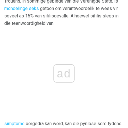
Trouens, in sommige gebiede van die Verenigde State, is
mondelinge seks
getoon om verantwoordelik te wees vir
soveel as 15% van sifilisgevalle. Alhoewel sifilis slegs in
die teenwoordigheid van
ad
simptome
oorgedra kan word, kan die pynlose sere tydens