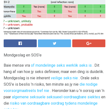
Mondgeslag en SOS'e
Baie mense vra
of mondelinge seks werklik seks is
. Dit
hang af van hoe jy seks definieer, maar een ding is duidelik.
Mondgeslag is nie inherent
veilige seks nie
. Orale seks
SOS'e is beslis 'n risiko, ten minste as jy nie
die nodige
voorsorgmaatreëls tref nie
. Hieronder kan u 'n oorsig van 'n
paar
algemene seksuele seksueel-oordraagbare siektes
en
die
risiko van oordraagbare oordrag tydens mondelinge