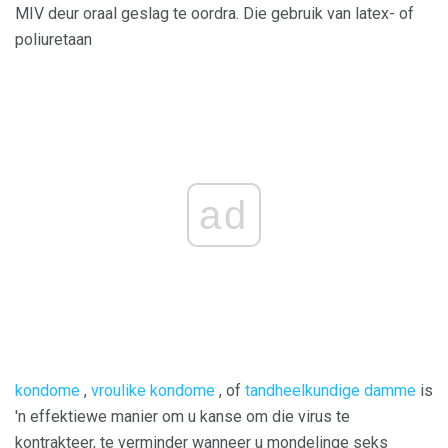
MIV deur oraal geslag te oordra. Die gebruik van latex- of
poliuretaan
ad
kondome
,
vroulike kondome
, of
tandheelkundige damme
is
'n effektiewe manier om u kanse om die virus te
kontrakteer, te verminder wanneer u mondelinge seks