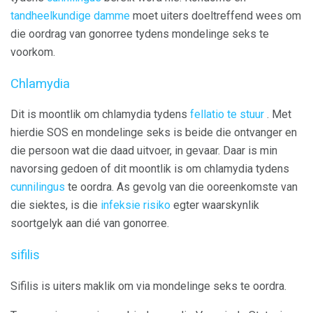
tandheelkundige damme
moet uiters doeltreffend wees om
die oordrag van gonorree tydens mondelinge seks te
voorkom.
Chlamydia
Dit is moontlik om chlamydia tydens
fellatio te stuur
. Met
hierdie SOS en mondelinge seks is beide die ontvanger en
die persoon wat die daad uitvoer, in gevaar. Daar is min
navorsing gedoen of dit moontlik is om chlamydia tydens
cunnilingus
te oordra. As gevolg van die ooreenkomste van
die siektes, is die
infeksie risiko
egter waarskynlik
soortgelyk aan dié van gonorree.
sifilis
Sifilis is uiters maklik om via mondelinge seks te oordra.