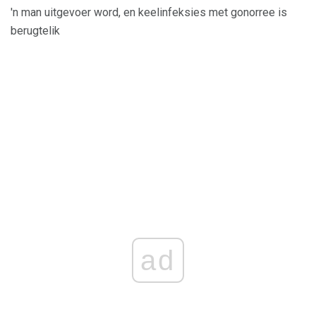
'n man uitgevoer word, en keelinfeksies met gonorree is
berugtelik
ad