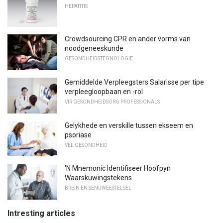
HEPATITIS
Crowdsourcing CPR en ander vorms van
noodgeneeskunde
GESONDHEIDSTEGNOLOGIE
Gemiddelde Verpleegsters Salarisse per tipe
verpleegloopbaan en -rol
VIR GESONDHEIDSORG PROFESSIONALS
Gelykhede en verskille tussen ekseem en
psoriase
VEL GESONDHEID
'N Mnemonic Identifiseer Hoofpyn
Waarskuwingstekens
BREIN EN SENUWEESTELSEL
Intresting articles