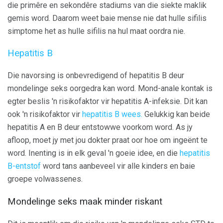
die primêre en sekondêre stadiums van die siekte maklik
gemis word. Daarom weet baie mense nie dat hulle sifilis
simptome het as hulle sifilis na hul maat oordra nie.
Hepatitis B
Die navorsing is onbevredigend of hepatitis B deur
mondelinge seks oorgedra kan word. Mond-anale kontak is
egter beslis 'n risikofaktor vir hepatitis A-infeksie. Dit kan
ook 'n risikofaktor vir
hepatitis B wees.
Gelukkig kan beide
hepatitis A en B deur entstowwe voorkom word. As jy
afloop, moet jy met jou dokter praat oor hoe om ingeënt te
word. Inenting is in elk geval 'n goeie idee, en die
hepatitis
B-entstof
word tans aanbeveel vir alle kinders en baie
groepe volwassenes.
Mondelinge seks maak minder riskant