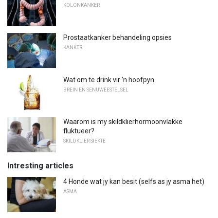
KOLONKANKER
Prostaatkanker behandeling opsies
KANKER
Wat om te drink vir 'n hoofpyn
BREIN EN SENUWEESTELSEL
Waarom is my skildklierhormoonvlakke
fluktueer?
SKILDKLIER SIEKTE
Intresting articles
4 Honde wat jy kan besit (selfs as jy asma het)
ASMA