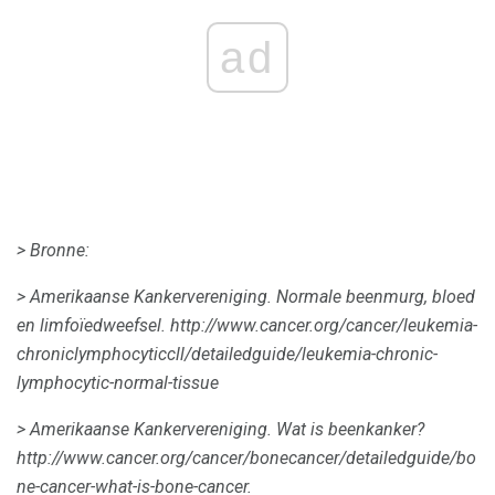
ad
> Bronne:
> Amerikaanse Kankervereniging.
Normale beenmurg, bloed
en limfoïedweefsel.
http://www.cancer.org/cancer/leukemia-
chroniclymphocyticcll/detailedguide/leukemia-chronic-
lymphocytic-normal-tissue
> Amerikaanse Kankervereniging.
Wat is beenkanker?
http://www.cancer.org/cancer/bonecancer/detailedguide/bo
ne-cancer-what-is-bone-cancer.