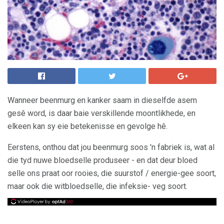
Wanneer beenmurg en kanker saam in dieselfde asem
gesê word, is daar baie verskillende moontlikhede, en
elkeen kan sy eie betekenisse en gevolge hê.
Eerstens, onthou dat jou beenmurg soos 'n fabriek is, wat al
die tyd nuwe bloedselle produseer - en dat deur bloed
selle ons praat oor rooies, die suurstof / energie-gee soort,
maar ook die witbloedselle, die infeksie- veg soort.