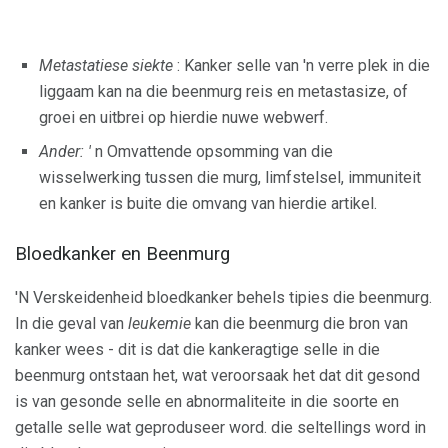
Metastatiese siekte
: Kanker selle van 'n verre plek in die
liggaam kan na die beenmurg reis en metastasize, of
groei en uitbrei op hierdie nuwe webwerf.
Ander: '
n Omvattende opsomming van die
wisselwerking tussen die murg, limfstelsel, immuniteit
en kanker is buite die omvang van hierdie artikel.
Bloedkanker en Beenmurg
'N Verskeidenheid bloedkanker behels tipies die beenmurg.
In die geval van
leukemie
kan die beenmurg die bron van
kanker wees - dit is dat die kankeragtige selle in die
beenmurg ontstaan ​​het, wat veroorsaak het dat dit gesond
is van gesonde selle en abnormaliteite in die soorte en
getalle selle wat geproduseer word. die seltellings word in