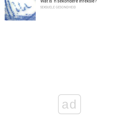
Wat is 'n sekondêre infeksie?
SEKSUELE GESONDHEID
ad