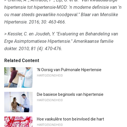
hipertensie tot hipertensie-MOD: 'n moderne definisie van 'n
ou maar steeds gevaarlike noodgeval."
Blaar van Menslike
Hipertensie.
2016;
30: 463-466.
> Kessler, C. en Joudeh, Y. "Evaluering en Behandeling van
Erge Asimptomatiese Hipertensie."
Amerikaanse familie
dokter.
2010;
81 (4): 470-476.
Related Content
'N Oorsig van Pulmonale Hipertensie
HARTGESONDHEID
Die basiese beginsels van hipertensie
HARTGESONDHEID
Hoe vaskulêre toon beïnvloed die hart
HARTGESONDHEID