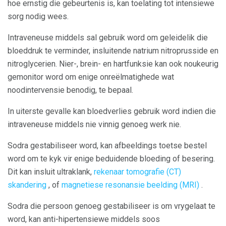
hoe ernstig die gebeurtenis is, kan toelating tot intensiewe
sorg nodig wees.
Intraveneuse middels sal gebruik word om geleidelik die
bloeddruk te verminder, insluitende natrium nitroprusside en
nitroglycerien. Nier-, brein- en hartfunksie kan ook noukeurig
gemonitor word om enige onreëlmatighede wat
noodintervensie benodig, te bepaal.
In uiterste gevalle kan bloedverlies gebruik word indien die
intraveneuse middels nie vinnig genoeg werk nie.
Sodra gestabiliseer word, kan afbeeldings toetse bestel
word om te kyk vir enige beduidende bloeding of besering.
Dit kan insluit ultraklank,
rekenaar tomografie (CT)
skandering
, of
magnetiese resonansie beelding (MRI)
.
Sodra die persoon genoeg gestabiliseer is om vrygelaat te
word, kan anti-hipertensiewe middels soos