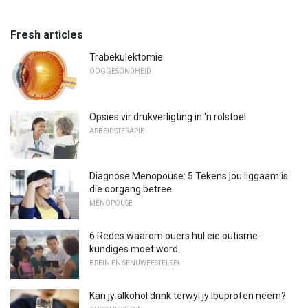
Fresh articles
Trabekulektomie
OOGGESONDHEID
Opsies vir drukverligting in 'n rolstoel
ARBEIDSTERAPIE
Diagnose Menopouse: 5 Tekens jou liggaam is
die oorgang betree
MENOPOUSE
6 Redes waarom ouers hul eie outisme-
kundiges moet word
BREIN EN SENUWEESTELSEL
Kan jy alkohol drink terwyl jy Ibuprofen neem?