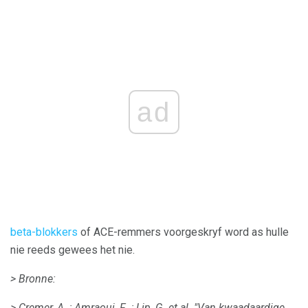
ad
beta-blokkers
of ACE-remmers voorgeskryf word as hulle
nie reeds gewees het nie.
> Bronne:
> Cremer, A .;
Amraoui, F .;
Lip, G. et al.
"Van kwaadaardige