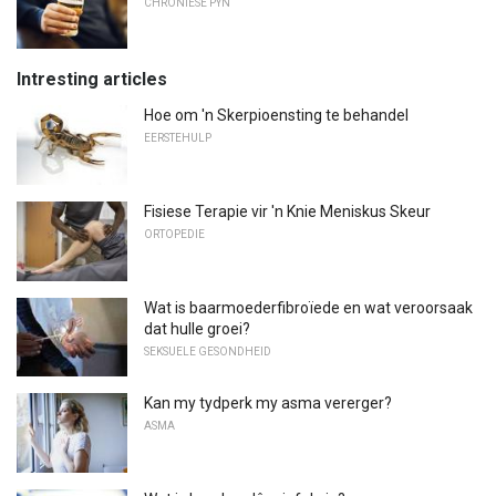
CHRONIESE PYN
Intresting articles
Hoe om 'n Skerpioensting te behandel
EERSTEHULP
Fisiese Terapie vir 'n Knie Meniskus Skeur
ORTOPEDIE
Wat is baarmoederfibroïede en wat veroorsaak
dat hulle groei?
SEKSUELE GESONDHEID
Kan my tydperk my asma vererger?
ASMA