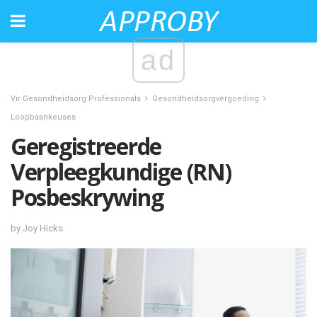
ad
Vir Gesondheidsorg Professionals
Gesondheidsorgvergoeding
Loopbaankeuses
Geregistreerde
Verpleegkundige (RN)
Posbeskrywing
by Joy Hicks