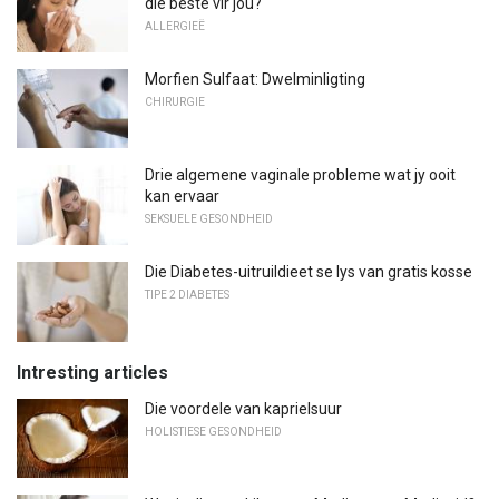
die beste vir jou?
ALLERGIEË
Morfien Sulfaat: Dwelminligting
CHIRURGIE
Drie algemene vaginale probleme wat jy ooit
kan ervaar
SEKSUELE GESONDHEID
Die Diabetes-uitruildieet se lys van gratis kosse
TIPE 2 DIABETES
Intresting articles
Die voordele van kaprielsuur
HOLISTIESE GESONDHEID