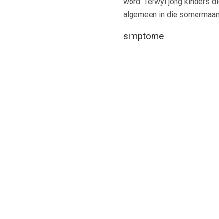
word. Terwyl jong kinders 
algemeen in die somermaande
simptome