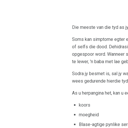
Die meeste van die tyd as jy 
Soms kan simptome egter erg
of selfs die dood. Dehidras
opgespoor word. Wanneer sw
te lewer, 'n baba met lae ge
Sodra jy besmet is, sal jy w
wees gedurende hierdie tydr
As u herpangina het, kan u
koors
moegheid
Blase-agtige pynlike se