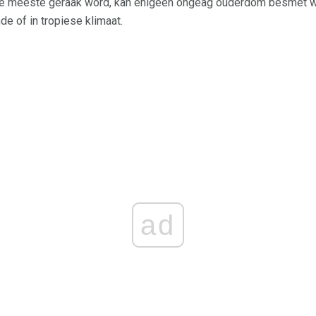
die meeste geraak word, kan enigeen ongeag ouderdom besmet w
 of in tropiese klimaat.
ad