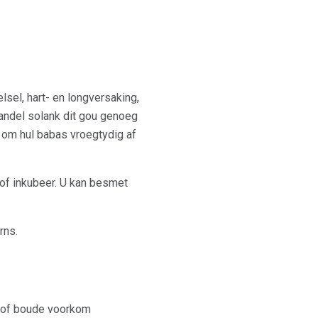
sel, hart- en longversaking,
handel solank dit gou genoeg
om hul babas vroegtydig af
i of inkubeer. U kan besmet
rns.
e of boude voorkom