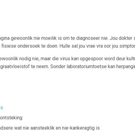
ngina gewoonlik nie moeilik is om te diagnoseer nie. Jou dokter 
 fisiese ondersoek te doen. Hulle sal jou vrae vra oor jou simpto
ewoonlik nodig nie, maar die virus kan opgespoor word deur kultu
uggraatvloeistof te neem. Sonder laboratoriumtoetse kan herpangi
is
lontsteking
dsere wat nie aansteeklik en nie-kankeragtig is