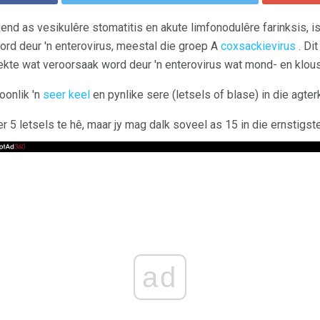
d as vesikulêre stomatitis en akute limfonodulêre farinksis, is 
rd deur 'n enterovirus, meestal die groep A
coxsackievirus
. Dit
siekte wat veroorsaak word deur 'n enterovirus wat mond- en kl
onlik 'n
seer keel
en pynlike sere (letsels of blase) in die agte
 5 letsels te hê, maar jy mag dalk soveel as 15 in die ernstigst
ad