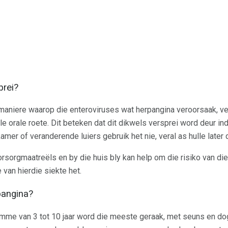
prei?
e maniere waarop die enteroviruses wat herpangina veroorsaak, v
e orale roete. Dit beteken dat dit dikwels versprei word deur in
amer of veranderende luiers gebruik het nie, veral as hulle later 
sorgmaatreëls en by die huis bly kan help om die risiko van die
van hierdie siekte het.
pangina?
mme van 3 tot 10 jaar word die meeste geraak, met seuns en do