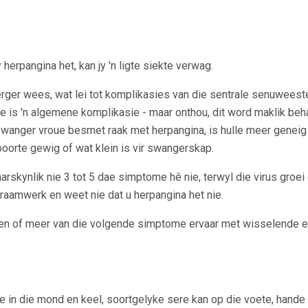
herpangina het, kan jy 'n ligte siekte verwag.
er wees, wat lei tot komplikasies van die sentrale senuweestel
ie is 'n algemene komplikasie - maar onthou, dit word maklik be
anger vroue besmet raak met herpangina, is hulle meer geneig 
boorte gewig of wat klein is vir swangerskap.
aarskynlik nie 3 tot 5 dae simptome hê nie, terwyl die virus groe
aamwerk en weet nie dat u herpangina het nie.
 een of meer van die volgende simptome ervaar met wisselende e
re in die mond en keel, soortgelyke sere kan op die voete, hand