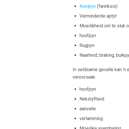
Keelpyn
(farinksis)
Verminderde aptyt
Moeilikheid om te sluk o
hoofpyn
Rugpyn
Naarheid, braking, buikp
In seldsame gevalle kan 'n 
veroorsaak:
hoofpyn
Nekstyfheid
aanvalle
verlamming
Moeilike asemhaling