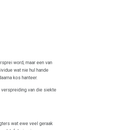
ersprei word, maar een van
dividue wat nie hul hande
daarna kos hanteer.
 verspreiding van die siekte
gters wat ewe veel geraak