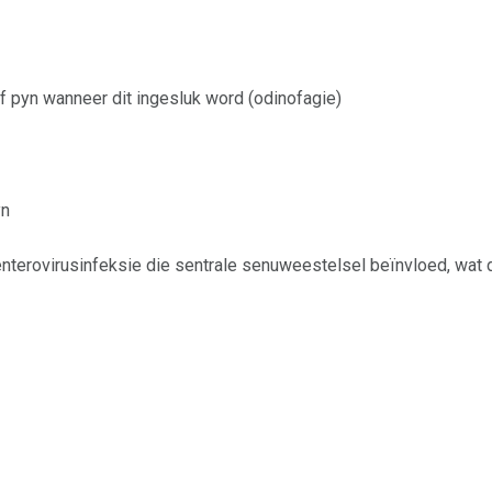
f pyn wanneer dit ingesluk word (odinofagie)
yn
enterovirusinfeksie die sentrale senuweestelsel beïnvloed, wa