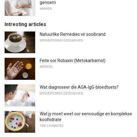
genoem
KANKER
Intresting articles
Natuurlike Remedies vir sooibrand
SPYSVERTERING GESONDHEID
Feite oor Robaxin (Metokarbamol)
ARTRITIS
Wat diagnoseer die AGA-IgG-bloedtoets?
SPYSVERTERING GESONDHEID
Wat jy moet weet oor eenvoudige en komplekse
koolhidrate
TIPE 2 DIABETES