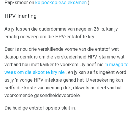
Pap-smoor en
kolposkopiese eksamen
).
HPV Inenting
As jy tussen die ouderdomme van nege en 26 is, kan jy
ernstig oorweeg om die HPV-entstof te kry.
Daar is nou drie verskillende vorme van die entstof wat
daarop gemik is om die verskeidenheid HPV-stamme wat
verband hou met kanker te voorkom. Jy hoef nie
'n maagd te
wees om die skoot te kry nie
. en jy kan selfs ingeënt word
as jy 'n vorige HPV-infeksie gehad het. U versekering kan
selfs die koste van inenting dek, dikwels as deel van hul
voorkomende gesondheidsvoordele.
Die huidige entstof opsies sluit in: