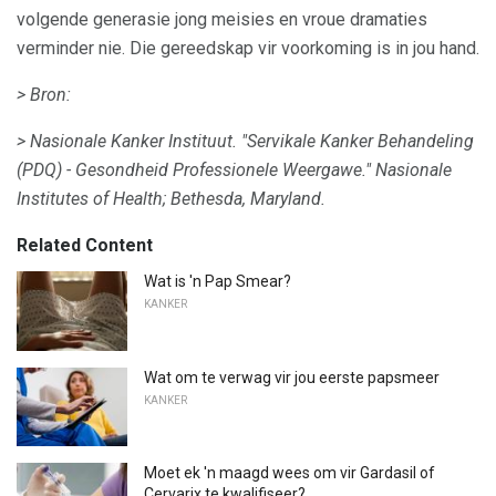
volgende generasie jong meisies en vroue dramaties
verminder nie. Die gereedskap vir voorkoming is in jou hand.
> Bron:
> Nasionale Kanker Instituut.
"Servikale Kanker Behandeling
(PDQ) - Gesondheid Professionele Weergawe." Nasionale
Institutes of Health;
Bethesda, Maryland.
Related Content
Wat is 'n Pap Smear?
KANKER
Wat om te verwag vir jou eerste papsmeer
KANKER
Moet ek 'n maagd wees om vir Gardasil of
Cervarix te kwalifiseer?