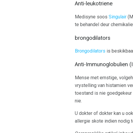
Anti-leukotriene
Medisyne soos
Singulair
(Mo
te behandel deur chemikali
brongodilators
Brongodilators
is beskikbaa
Anti-Immunoglobulien (
Mense met ernstige, volgehou
vrystelling van histamien ve
toestand is nie goedgekeur 
nie.
U dokter of dokter kan u ook
allergie skote indien nodig 