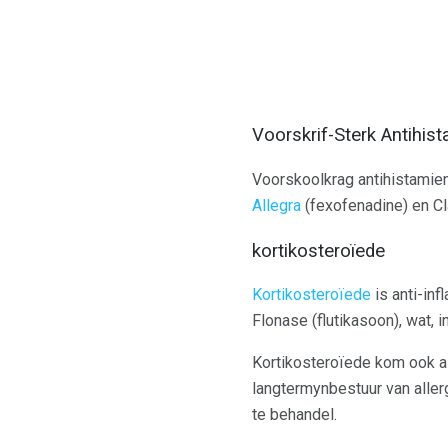
Voorskrif-Sterk Antihi
Voorskoolkrag antihistamien
Allegra
(fexofenadine) en Cl
kortikosteroïede
Kortikosteroïede
is anti-in
Flonase (flutikasoon), wat,
Kortikosteroïede kom ook as
langtermynbestuur van alle
te behandel.