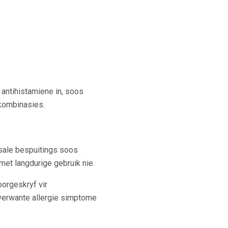
 antihistamiene in, soos
 kombinasies.
asale bespuitings soos
met langdurige gebruik nie.
oorgeskryf vir
verwante allergie simptome