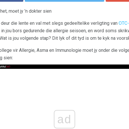
 het, moet jy 'n dokter sien
 deur die lente en val met slegs gedeeltelike verligting van
OTC-
el in jou bors gedurende die allergie seisoen, en word soms skri
Wat is jou volgende stap? Dit lyk of dit tyd is om te kyk na voors
llege vir Allergie, Asma en Immunologie moet jy onder die vol
g sien:
ad