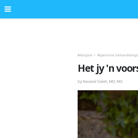
Allergieë
Algemene behandeling
Het jy 'n voor
by Naveed Saleh, MD, MS