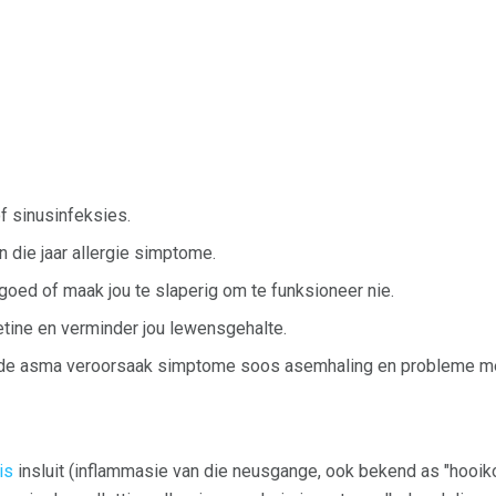
f sinusinfeksies.
n die jaar allergie simptome.
oed of maak jou te slaperig om te funksioneer nie.
oetine en verminder jou lewensgehalte.
rde asma veroorsaak simptome soos asemhaling en probleme m
tis
insluit (inflammasie van die neusgange, ook bekend as "hooikoo