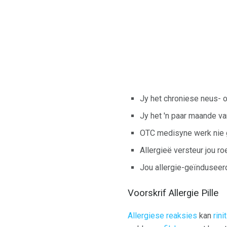
Jy het chroniese neus- o
Jy het 'n paar maande va
OTC medisyne werk nie g
Allergieë versteur jou r
Jou allergie-geïndusee
Voorskrif Allergie Pille
Allergiese reaksies
kan
rini