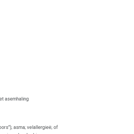
et asemhaling
rs"); asma; velallergieë; of