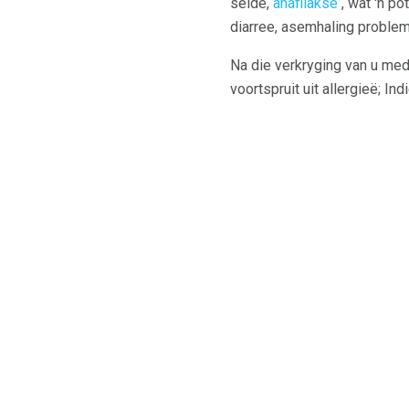
selde,
anafilakse
, wat 'n po
diarree, asemhaling probleme
Na die verkryging van u med
voortspruit uit allergieë; I