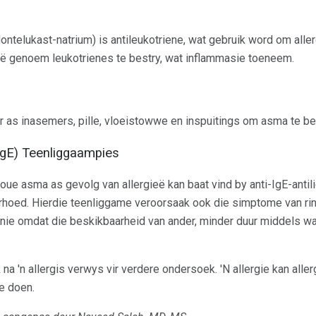
ntelukast-natrium) is antileukotriene, wat gebruik word om alle
eë genoem leukotrienes te bestry, wat inflammasie toeneem.
r as inasemers, pille, vloeistowwe en inspuitings om asma te be
IgE) Teenliggaampies
e ​​asma as gevolg van allergieë kan baat vind by anti-IgE-antil
rhoed. Hierdie teenliggame veroorsaak ook die simptome van rinit
nie omdat die beskikbaarheid van ander, minder duur middels wa
 na 'n allergis verwys vir verdere ondersoek. 'N allergie kan alle
te doen.