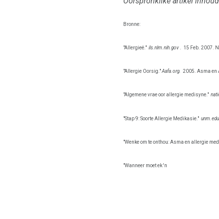
Oorspronklike artikel inhou
Bronne:
"Allergieë."
ils.nlm.nih.gov
.
15 Feb. 2007. N
"Allergie Oorsig."
Aafa.org.
2005. Asma en A
"Algemene vrae oor allergie medisyne."
nati
"Stap 9: Soorte Allergie Medikasie."
unm.edu
"Wenke om te onthou: Asma en allergie med
"Wanneer moet ek 'n