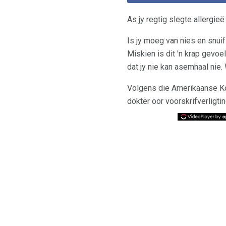
As jy regtig slegte allergieë
Is jy moeg van nies en snuif
Miskien is dit 'n krap gevo
dat jy nie kan asemhaal nie. 
Volgens die Amerikaanse Ko
dokter oor voorskrifverligtin