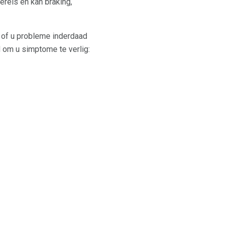
ereis en kan braking,
 of u probleme inderdaad
d om u simptome te verlig: