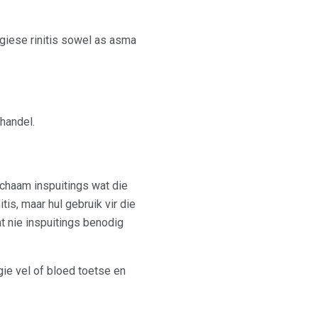
rgiese rinitis sowel as asma
handel.
ichaam inspuitings wat die
is, maar hul gebruik vir die
t nie inspuitings benodig
rgie vel of bloed toetse en