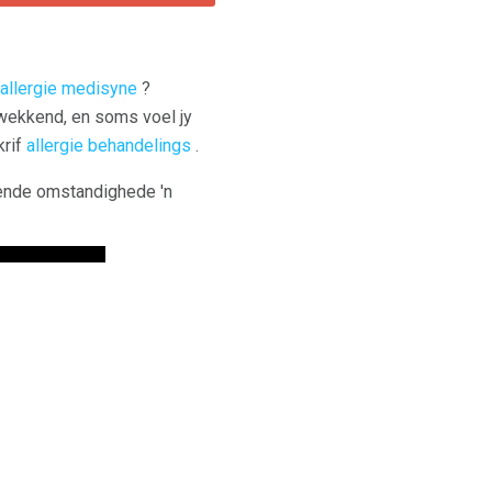
allergie medisyne
?
kwekkend, en soms voel jy
krif
allergie behandelings
.
gende omstandighede 'n