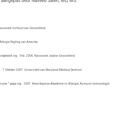
d aangepas deur Naveed Saleh, MD, MS.
asionale Instituut van Gesondheid.
llergie Stigting van Amerika.
onaljewish.org
.
Feb. 2006. Nasionale Joodse Gesondheid.
.
7 Oktober 2007. Universiteit van Maryland Mediese Sentrum.
isyne."
aaaai.org
.
2007. Amerikaanse Akademie vir Allergie, Asma en Immunologie.