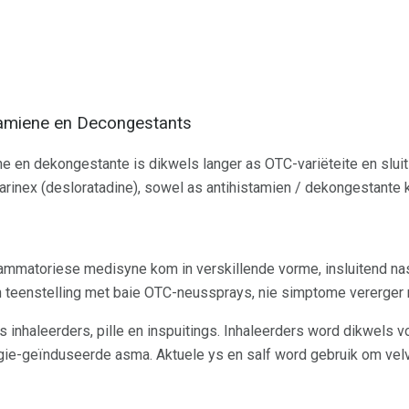
stamiene en Decongestants
e en dekongestante is dikwels langer as OTC-variëteite en sluit
arinex (desloratadine), sowel as antihistamien / dekongestante
flammatoriese medisyne kom in verskillende vorme, insluitend n
 in teenstelling met baie OTC-neussprays, nie simptome vererger 
 inhaleerders, pille en inspuitings. Inhaleerders word dikwels v
rgie-geïnduseerde asma. Aktuele ys en salf word gebruik om vel