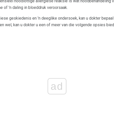
tensieel noodlottige allergiese reaksie is wat noodbehandeling v
 of 'n daling in bloeddruk veroorsaak.
iese geskiedenis en 'n deeglike ondersoek, kan u dokter bepaal
ndien wel, kan u dokter u een of meer van die volgende opsies bie
ad