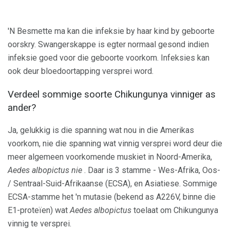
'N Besmette ma kan die infeksie by haar kind by geboorte
oorskry. Swangerskappe is egter normaal gesond indien
infeksie goed voor die geboorte voorkom. Infeksies kan
ook deur bloedoortapping versprei word.
Verdeel sommige soorte Chikungunya vinniger as
ander?
Ja, gelukkig is die spanning wat nou in die Amerikas
voorkom, nie die spanning wat vinnig versprei word deur die
meer algemeen voorkomende muskiet in Noord-Amerika,
Aedes albopictus nie
. Daar is 3 stamme - Wes-Afrika, Oos-
/ Sentraal-Suid-Afrikaanse (ECSA), en Asiatiese. Sommige
ECSA-stamme het 'n mutasie (bekend as A226V, binne die
E1-proteïen) wat
Aedes albopictus
toelaat om Chikungunya
vinnig te versprei.