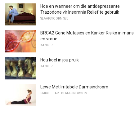
Hoe en wanneer om die antidepressante
Trazodone vir Insomnia Relief te gebruik
SLAAPSTOORNISSE
BRCA2 Gene Mutasies en Kanker Risiko in mans
en vroue
KANKER
Hou koel in jou pruik
KANKER
Lewe Met Irritabele Darmsindroom
PRIKKELBARE DERM-SINDROOM