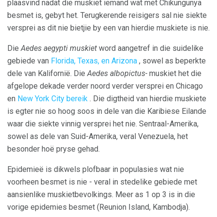
plaasvind nadat die muskiet iemand wat met Chikungunya
besmet is, gebyt het. Terugkerende reisigers sal nie siekte
versprei as dit nie bietjie by een van hierdie muskiete is nie.
Die
Aedes aegypti muskiet
word aangetref in die suidelike
gebiede van
Florida, Texas, en Arizona
, sowel as beperkte
dele van Kalifornië. Die
Aedes albopictus-
muskiet het die
afgelope dekade verder noord verder versprei en Chicago
en
New York City bereik
. Die digtheid van hierdie muskiete
is egter nie so hoog soos in dele van die Karibiese Eilande
waar die siekte vinnig versprei het nie. Sentraal-Amerika,
sowel as dele van Suid-Amerika, veral Venezuela, het
besonder hoë pryse gehad.
Epidemieë is dikwels plofbaar in populasies wat nie
voorheen besmet is nie - veral in stedelike gebiede met
aansienlike muskietbevolkings. Meer as 1 op 3 is in die
vorige epidemies besmet (Reunion Island, Kambodja).