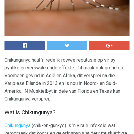
Chikungunya haal 'n redelik rowwe reputasie op vir sy
pynlike en verswakkende effekte. Dit maak ook grond op.
Voorheen gevind in Asië en Afrika, dit versprei na die
Karibiese Eilande in 2013 en is nou in Noord- en Suid-
Amerika. 'N Muskietbyt in dele van Florida en Texas kan
Chikungunya versprei.
Wat is Chikungunya?
Chikungunya
(chik-en-gun-ye) is 'n virale infeksie wat
veroorsaak dat koors en gewrigspyn wat deur muskietbyte