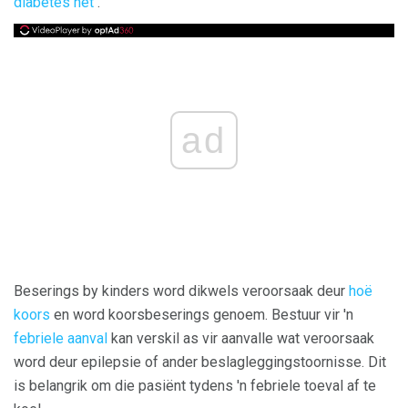
diabetes het
.
ad
Beserings by kinders word dikwels veroorsaak deur
hoë
koors
en word koorsbeserings genoem. Bestuur vir 'n
febriele aanval
kan verskil as vir aanvalle wat veroorsaak
word deur epilepsie of ander beslagleggingstoornisse. Dit
is belangrik om die pasiënt tydens 'n febriele toeval af te