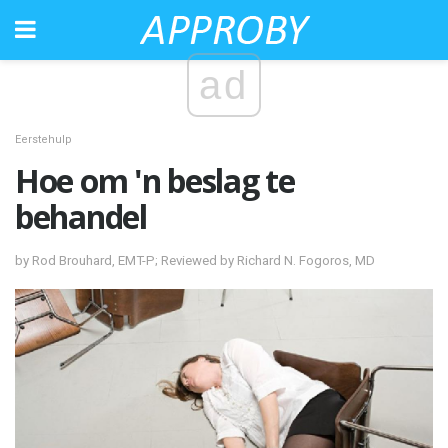
ad
Eerstehulp
Hoe om 'n beslag te
behandel
by Rod Brouhard, EMT-P; Reviewed by Richard N. Fogoros, MD