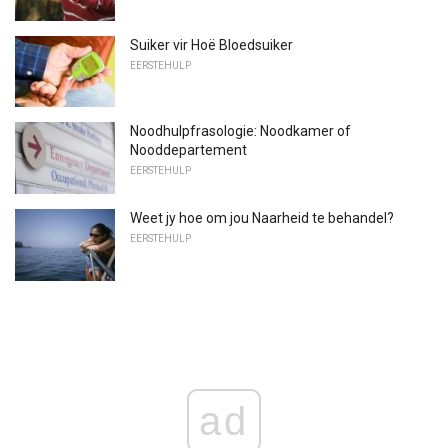
Suiker vir Hoë Bloedsuiker
EERSTEHULP
Noodhulpfrasologie: Noodkamer of
Nooddepartement
EERSTEHULP
Weet jy hoe om jou Naarheid te behandel?
EERSTEHULP
ad