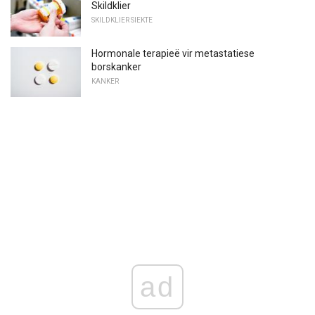
Skildklier
SKILDKLIER SIEKTE
Hormonale terapieë vir metastatiese
borskanker
KANKER
ad