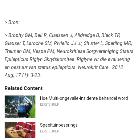
> Bron:
> Brophy GM, Bell R, Claassen J, Alldredge B, Bleck TP,
Glauser T, Laroche SM, Riviello JJ Jr, Shutter L, Sperling MR,
Treiman DM, Vespa PM, Neurokritiese Sorgvereniging Status
Epilepticus Riglyn Skryfskomitee.
Riglyne vir die evaluering
en bestuur van status epilepticus.
Neurokrit Care
.
2012
Aug; 17 (1): 3-23.
Related Content
Hoe Multi-ongevalle-insidente behandel word
EERSTEHULP
Speeltuinbeserings
EERSTEHULP