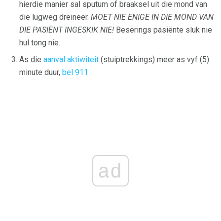
hierdie manier sal sputum of braaksel uit die mond van
die lugweg dreineer.
MOET NIE ENIGE IN DIE MOND VAN
DIE PASIËNT INGESKIK NIE!
Beserings pasiënte sluk nie
hul tong nie.
As die
aanval aktiwiteit
(stuiptrekkings) meer as vyf (5)
minute duur,
bel 911
.
ad