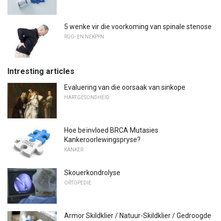
5 wenke vir die voorkoming van spinale stenose
RUG- EN NEKPYN
Intresting articles
Evaluering van die oorsaak van sinkope
HARTGESONDHEID
Hoe beïnvloed BRCA Mutasies
Kankeroorlewingspryse?
KANKER
Skouerkondrolyse
ORTOPEDIE
Armor Skildklier / Natuur-Skildklier / Gedroogde