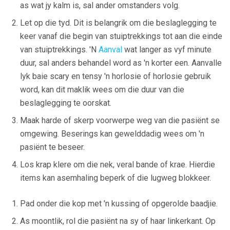
as wat jy kalm is, sal ander omstanders volg.
Let op die tyd. Dit is belangrik om die beslaglegging te
keer vanaf die begin van stuiptrekkings tot aan die einde
van stuiptrekkings. 'N
Aanval
wat langer as vyf minute
duur, sal anders behandel word as 'n korter een. Aanvalle
lyk baie scary en tensy 'n horlosie of horlosie gebruik
word, kan dit maklik wees om die duur van die
beslaglegging te oorskat.
Maak harde of skerp voorwerpe weg van die pasiënt se
omgewing. Beserings kan gewelddadig wees om 'n
pasiënt te beseer.
Los krap klere om die nek, veral bande of krae. Hierdie
items kan asemhaling beperk of die lugweg blokkeer.
Pad onder die kop met 'n kussing of opgerolde baadjie.
As moontlik, rol die pasiënt na sy of haar linkerkant. Op