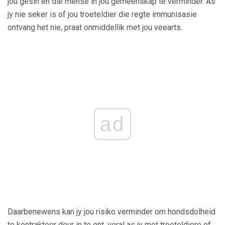
jou gesin en die mense in jou gemeenskap te verminder. As
jy nie seker is of jou troeteldier die regte immunisasie
ontvang het nie, praat onmiddellik met jou veearts.
ad
Daarbenewens kan jy jou risiko verminder om hondsdolheid
te kontrakteer deur in te ent, veral as jy met troeteldiere of