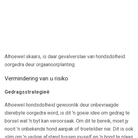
Alhoewel skaars, is daar gevalverslae van hondsdolheid
oorgedra deur orgaanoorplanting.
Vermindering van u risiko
Gedragsstrategieë
Alhoewel hondsdolheid gewoonlik deur onbevraagde
dierebyte oorgedra word, is dit 'n goeie idee om gedrag te
borsel wat 'n byt kan veroorsaak. Om dit te bereik, moet jy
nooit 'n onbekende hond aanpak of troeteldier nie. Dit is ook
slim om 'n veilige afstand tussen jouself en 'n hond te plaas