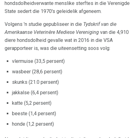
hondsdolheidverwante menslike sterftes in die Verenigde
State sedert die 1970's geleidelik afgeneem.
Volgens 'n studie gepubliseer in die
Tydskrif van die
Amerikaanse Veterinêre Mediese Vereniging
van die 4,910
diere hondsdolheid gevalle wat in 2016 in die VSA
gerapporteer is, was die uiteensetting soos volg:
vlermuise (33,5 persent)
wasbeer (28,6 persent)
skunks (21.0 persent)
jakkalse (6,4 persent)
katte (5,2 persent)
beeste (1,4 persent)
honde (1,2 persent)