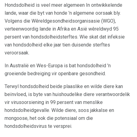
Hondsdolheid is veel meer algemeen In ontwikkelende
lande, waar die byt van honde 'n algemene oorsaak bly.
Volgens die Wêreldgesondheidsorganisasie (WGO),
verteenwoordig lande in Afrika en Asië wêreldwyd 95
persent van hondsdolheidsterftes. Wie skat dat infeksie
van hondsdolheid elke jaar tien duisende sterftes
veroorsaak.
In Australië en Wes-Europa is bat hondsdolheid 'n
groeiende bedreiging vir openbare gesondheid.
Terwyl hondsdolheid beide plaaslike en wilde diere kan
beïnvloed, is byte van huishoudelike diere verantwoordelik
vir virusoorsiening in 99 persent van menslike
hondsdolheidgevalle. Wilde diere, soos jakkalse en
mongoose, het ook die potensiaal om die
hondsdolheidsvirus te versprei.