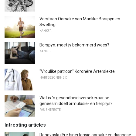
Verstaan ​​Oorsake van Manlike Borspyn en
Swelling
KANKER
Borspyn: moet jy bekommerd wees?
KANKER
"Vroulike patroon" Koronêre Artersiekte
HARTGESONDHEID
Wat is 'n gesondheidsversekeraar se
geneesmiddelformulasie- en tierprys?
PASIËNTREGTE
Intresting articles
Renovaskulêre hipertensie oorsake en diagnose