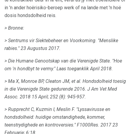
in 'n ander hoërisiko-beroep werk of na lande met 'n hoë
dosis hondsdolheid reis.
> Bronne:
> Sentrums vir Siektebeheer en Voorkoming.
"Menslike
rabies." 23 Augustus 2017.
> Die Humane Genootskap van die Verenigde State.
"Hoe
om 'n hondbyt te vermy." Laas toeganklik April 2018.
> Ma X, Monroe BP, Cleaton JM, et al.
Hondsdolheid toesig
in die Verenigde State gedurende 2016.
J Am Vet Med
Assoc.
2018 15 April; 252 (8): 945-957.
> Rupprecht C, Kuzmin I, Meslin F. "Lyssavirusse en
hondsdolheid: huidige omstandighede, kommer,
teenstrydighede en kontroversies." F1000Res.
2017 23
Februarie; 6:18.