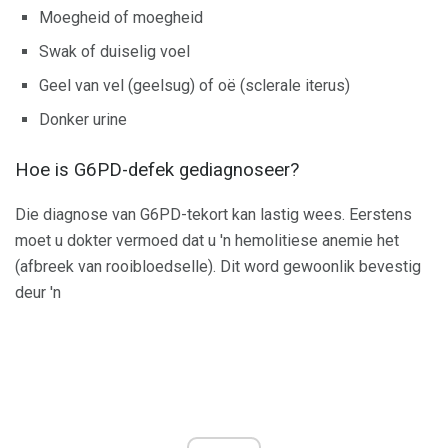
Moegheid of moegheid
Swak of duiselig voel
Geel van vel (geelsug) of oë (sclerale iterus)
Donker urine
Hoe is G6PD-defek gediagnoseer?
Die diagnose van G6PD-tekort kan lastig wees. Eerstens
moet u dokter vermoed dat u 'n hemolitiese anemie het
(afbreek van rooibloedselle). Dit word gewoonlik bevestig
deur 'n