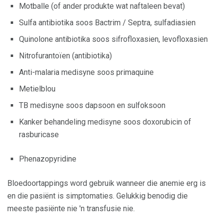
Motballe (of ander produkte wat naftaleen bevat)
Sulfa antibiotika soos Bactrim / Septra, sulfadiasien
Quinolone antibiotika soos sifrofloxasien, levofloxasien
Nitrofurantoïen (antibiotika)
Anti-malaria medisyne soos primaquine
Metielblou
TB medisyne soos dapsoon en sulfoksoon
Kanker behandeling medisyne soos doxorubicin of
rasburicase
Phenazopyridine
Bloedoortappings word gebruik wanneer die anemie erg is
en die pasiënt is simptomaties. Gelukkig benodig die
meeste pasiënte nie 'n transfusie nie.