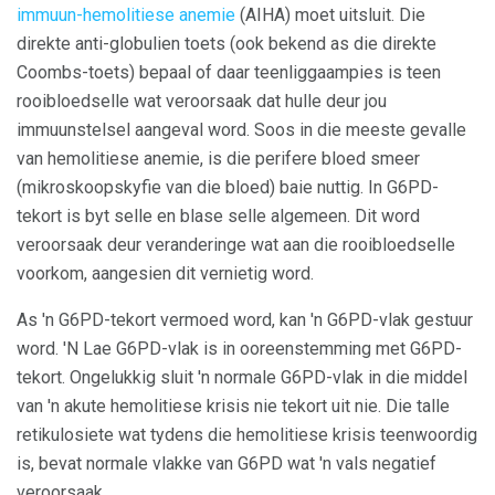
immuun-hemolitiese anemie
(AIHA) moet uitsluit. Die
direkte anti-globulien toets (ook bekend as die direkte
Coombs-toets) bepaal of daar teenliggaampies is teen
rooibloedselle wat veroorsaak dat hulle deur jou
immuunstelsel aangeval word. Soos in die meeste gevalle
van hemolitiese anemie, is die perifere bloed smeer
(mikroskoopskyfie van die bloed) baie nuttig. In G6PD-
tekort is byt selle en blase selle algemeen. Dit word
veroorsaak deur veranderinge wat aan die rooibloedselle
voorkom, aangesien dit vernietig word.
As 'n G6PD-tekort vermoed word, kan 'n G6PD-vlak gestuur
word. 'N Lae G6PD-vlak is in ooreenstemming met G6PD-
tekort. Ongelukkig sluit 'n normale G6PD-vlak in die middel
van 'n akute hemolitiese krisis nie tekort uit nie. Die talle
retikulosiete wat tydens die hemolitiese krisis teenwoordig
is, bevat normale vlakke van G6PD wat 'n vals negatief
veroorsaak.