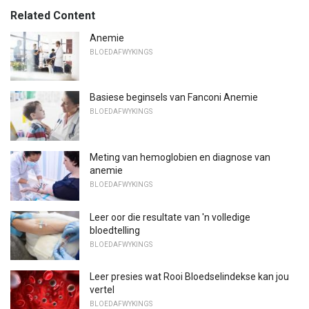
Related Content
Anemie
BLOEDAFWYKINGS
Basiese beginsels van Fanconi Anemie
BLOEDAFWYKINGS
Meting van hemoglobien en diagnose van
anemie
BLOEDAFWYKINGS
Leer oor die resultate van 'n volledige
bloedtelling
BLOEDAFWYKINGS
Leer presies wat Rooi Bloedselindekse kan jou
vertel
BLOEDAFWYKINGS