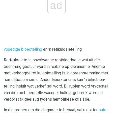
ad
volledige bloedtelling
en 'n retikulosietelling.
Retikulosiete is onvolwasse rooibloedselle wat uit die
beenmurg gestuur word in reaksie op die anemie. Anemie
met verhoogde retikulosietelling is in ooreenstemming met
hemolitiese anemie. Ander laboratoriums kan 'n bilirubien-
telling insluit wat verhef sal word. Bilirubien word vrygestel
van die rooibloedselle wanneer hulle afgebreek word en
veroorsaak geelsug tydens hemolitiese krisisse.
In die proses om die diagnose te bepaal, sal u dokter
outo-