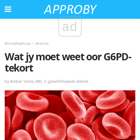
ad
Bloedafwykings
Anemie
Wat jy moet weet oor G6PD-
tekort
by Amber Yates, MD, 'n gesertifiseerde dokter