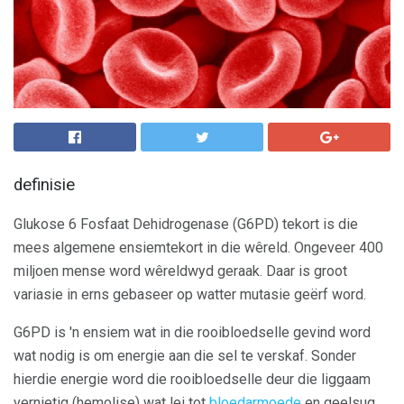
definisie
Glukose 6 Fosfaat Dehidrogenase (G6PD) tekort is die
mees algemene ensiemtekort in die wêreld. Ongeveer 400
miljoen mense word wêreldwyd geraak. Daar is groot
variasie in erns gebaseer op watter mutasie geërf word.
G6PD is 'n ensiem wat in die rooibloedselle gevind word
wat nodig is om energie aan die sel te verskaf. Sonder
hierdie energie word die rooibloedselle deur die liggaam
vernietig (hemolise) wat lei tot
bloedarmoede
en geelsug