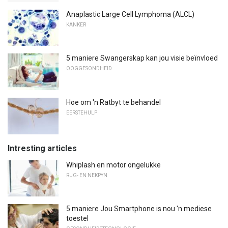
Anaplastic Large Cell Lymphoma (ALCL)
KANKER
5 maniere Swangerskap kan jou visie beïnvloed
OOGGESONDHEID
Hoe om 'n Ratbyt te behandel
EERSTEHULP
Intresting articles
Whiplash en motor ongelukke
RUG- EN NEKPYN
5 maniere Jou Smartphone is nou 'n mediese
toestel