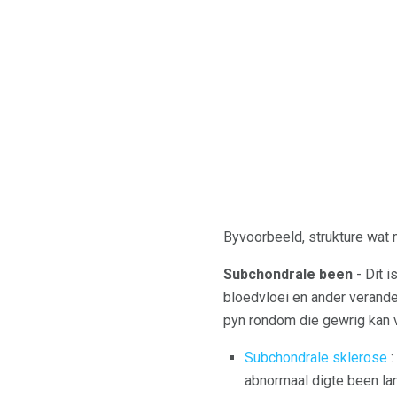
Byvoorbeeld, strukture wat me
Subchondrale been
- Dit i
bloedvloei en ander verander
pyn rondom die gewrig kan 
Subchondrale sklerose
:
abnormaal digte been la