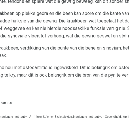
nte, tendons en spiere wat die gewrig beweeg, kan dit sonder s
raakbeen op plekke gedra en die been kan spore om die kante van 
adde funksie van die gewrig. Die kraakbeen wat toegelaat het da
f weggevee en kan nie hierdie noodsaaklike funksie verrig nie. S
die synoviale vloeistof verhoog, wat die gewrig geswel en styf
raakbeen, verdikking van die punte van die bene en sinovium, he
aak.
 hou met osteoartritis is ingewikkeld. Dit is belangrik om osteo
g te kry, maar dit is ook belangrik om die bron van die pyn te ver
aart 2001.
Nasionale Instituut vir Artritis en Spier- en Skeletsiektes, Nasionale Instituut van Gesondheid.
Apri