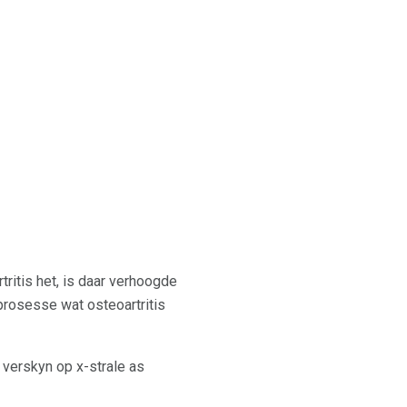
ritis het, is daar verhoogde
 prosesse wat osteoartritis
t verskyn op x-strale as