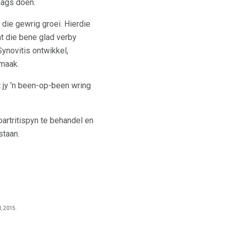
nags doen.
die gewrig groei. Hierdie
t die bene glad verby
ynovitis ontwikkel,
 maak.
t jy 'n been-op-been wring
artritispyn te behandel en
staan.
l, 2015.