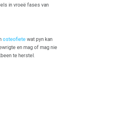
wels in vroeë fases van
an
osteofiete
wat pyn kan
gewrigte en mag of mag nie
been te herstel.