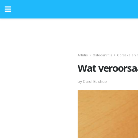
Artritis
Osteoartritis
Oorsake en r
Wat veroorsaa
by Carol Eustice