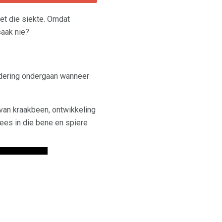
t die siekte. Omdat
aak nie?
ndering ondergaan wanneer
van kraakbeen, ontwikkeling
wees in die bene en spiere