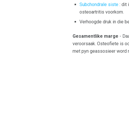
Subchondrale siste
: dit
osteoartritis voorkom.
Verhoogde druk in die b
Gesamentlike marge
- Daa
veroorsaak. Osteofiete is o
met pyn geassosieer word n