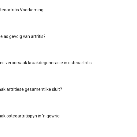
teoartritis Voorkoming
e as gevolg van artritis?
ies veroorsaak kraakdegenerasie in osteoartritis
ak artritiese gesamentlike sluit?
ak osteoartritispyn in 'n gewrig