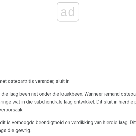
ad
t osteoartritis verander, sluit in:
s die laag been net onder die kraakbeen. Wanneer iemand osteoart
inge wat in die subchondrale laag ontwikkel. Dit sluit in hierdie
veroorsaak:
 dit is verhoogde beendigtheid en verdikking van hierdie laag. Di
ngs die gewrig.