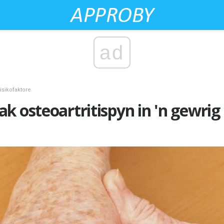
ad
isikofaktore
k osteoartritispyn in 'n gewrig