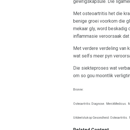
gewrigskapsule. Die ligame
Met osteoartritis het die k
benige groei voorkom die gl
mekaar gly, word beskadig o
inflammasie veroorsaak dat 
Met verdere verdeling van k
wat selfs meer pyn veroors
Die siekteproses wat verband
om so gou moontlik verligtin
Bronne:
Osteoartritis: Diagnose.
MerckMedicus.
M
Uitdeelstuk op Gesondheid: Osteoartritis.
Related Content