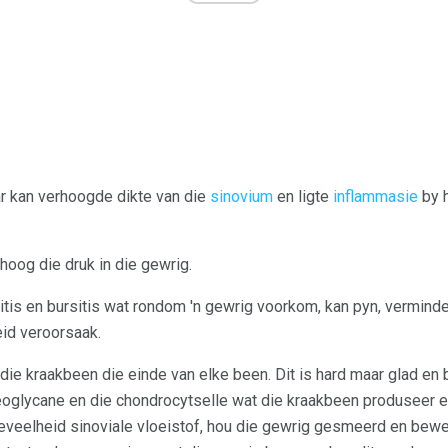
r kan verhoogde dikte van die
sinovium
en ligte
inflammasie
by 
hoog die druk in die gewrig.
itis en bursitis wat rondom 'n gewrig voorkom, kan pyn, vermin
id veroorsaak.
die kraakbeen die einde van elke been. Dit is hard maar glad en b
eoglycane en die chondrocytselle wat die kraakbeen produseer e
eveelheid sinoviale vloeistof, hou die gewrig gesmeerd en bewe