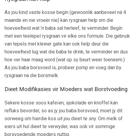
As jou kind vaste kosse begin (gewoonlik aanbeveel ná 4
maande en nie vroeër nie) kan rysgraan help om die
hoeveelheid wat 'n baba sal herleef, te verminder. Begin
met een teelepel rysgraan vir elke ons formule. Die gebruik
van tepels met kleiner gate kan ook help deur die
hoeveelheid lug wat die baba te drink, te verminder en dus
hoe ver haar maag word (wat op sy beurt weer toeneem.)
As jou baba borsvoed is, probeer pomp en voeg dan by
rysgraan na die borsmelk.
Dieet Modifikasies vir Moeders wat Borstvoeding
Sekere kosse soos kafeïen, sjokolade en knoffel kan
refluks bevorder, so as jy jou baba borsvoed, moet jy dit
oorweeg om hierdie kos uit jou dieet te sny. Om melk of
eiers uit hul dieet te verwyder, was ook vir sommige
borsvoedende moeders nuttig.