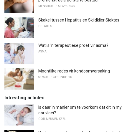
premenstruele borste te bestuur
MENSTRUELE AFWYKINGS
Skakel tussen Hepatitis en Skildklier Siektes
HEPATITIS
Wat is 'n terapeutiese proef vir asma?
ASMA
Moontlike redes vir kondoomversaking
SEKSUELE GESONDHEID
Intresting articles
Is daar 'n manier om te voorkom dat dit in my
oor vloei?
OOR, NEUS EN KEEL