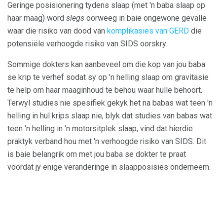
Geringe posisionering tydens slaap (met 'n baba slaap op
haar maag) word
slegs
oorweeg in baie ongewone gevalle
waar die risiko van dood van
komplikasies van GERD
die
potensiële verhoogde risiko van SIDS oorskry.
Sommige dokters kan aanbeveel om die kop van jou baba
se krip te verhef sodat sy op 'n helling slaap om gravitasie
te help om haar maaginhoud te behou waar hulle behoort.
Terwyl studies nie spesifiek gekyk het na babas wat teen 'n
helling in hul krips slaap nie, blyk dat studies van babas wat
teen 'n helling in 'n motorsitplek slaap, vind dat hierdie
praktyk verband hou met 'n verhoogde risiko van SIDS. Dit
is baie belangrik om met jou baba se dokter te praat
voordat jy enige veranderinge in slaapposisies onderneem.