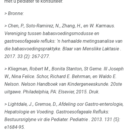
met u pediater te konsulteer.
> Bronne:
> Chen, P., Soto-Ramirez, N., Zhang, H., en W. Karmaus.
Vereniging tussen babasvoedingsmodusse en
gastroesofageale refluks: 'n herhaalde metingsanalise van
die babasvoedingspraktyke.
Blaar van Menslike Laktasie
.
2017. 33 (2): 267-277.
> Kliegman, Robert M., Bonita Stanton, St Geme. III Joseph
W., Nina Felice.
Schor, Richard E. Behrman, en Waldo E.
Nelson.
Nelson Handboek van Kindergeneeskunde.
20ste
uitgawe.
Philadelphia, PA: Elsevier, 2015. Druk.
> Lightdale, J., Gremse, D., Afdeling oor Gastro-enterologie,
Hepatologie en Voeding.
Gastroesofageale Refluks:
Bestuursriglyne vir die Pediater.
Pediatrie
.
2013. 131 (5):
e1684-95.