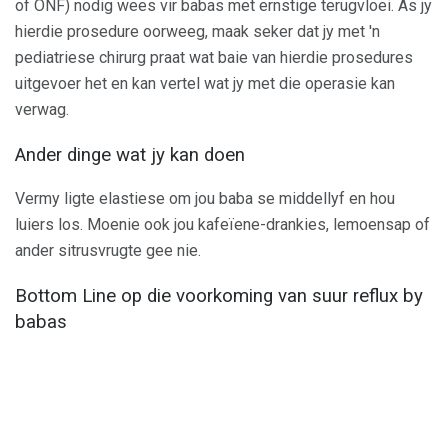
of ONF) nodig wees vir babas met ernstige terugvloei. As jy
hierdie prosedure oorweeg, maak seker dat jy met 'n
pediatriese chirurg praat wat baie van hierdie prosedures
uitgevoer het en kan vertel wat jy met die operasie kan
verwag.
Ander dinge wat jy kan doen
Vermy ligte elastiese om jou baba se middellyf en hou
luiers los. Moenie ook jou kafeïene-drankies, lemoensap of
ander sitrusvrugte gee nie.
Bottom Line op die voorkoming van suur reflux by
babas