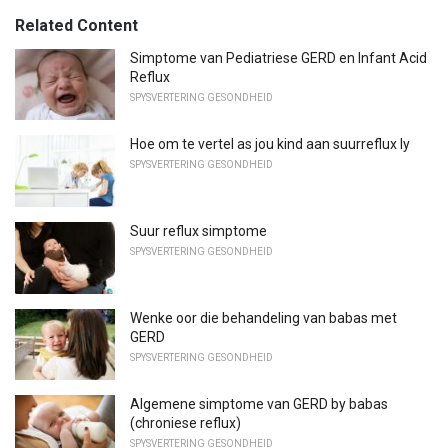
Related Content
Simptome van Pediatriese GERD en Infant Acid
Reflux
SPYSVERTERING GESONDHEID
Hoe om te vertel as jou kind aan suurreflux ly
SPYSVERTERING GESONDHEID
Suur reflux simptome
SPYSVERTERING GESONDHEID
Wenke oor die behandeling van babas met
GERD
SPYSVERTERING GESONDHEID
Algemene simptome van GERD by babas
(chroniese reflux)
SPYSVERTERING GESONDHEID