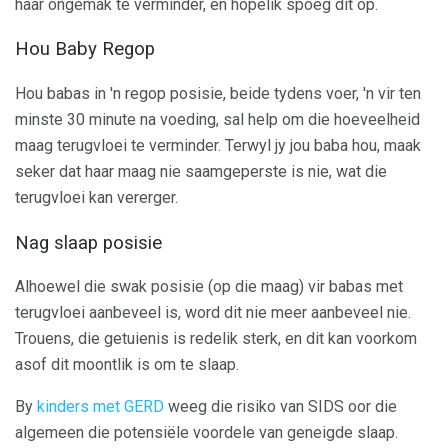
haar ongemak te verminder, en hopelik spoeg dit op.
Hou Baby Regop
Hou babas in 'n regop posisie, beide tydens voer, 'n vir ten
minste 30 minute na voeding, sal help om die hoeveelheid
maag terugvloei te verminder. Terwyl jy jou baba hou, maak
seker dat haar maag nie saamgeperste is nie, wat die
terugvloei kan vererger.
Nag slaap posisie
Alhoewel die swak posisie (op die maag) vir babas met
terugvloei aanbeveel is, word dit nie meer aanbeveel nie.
Trouens, die getuienis is redelik sterk, en dit kan voorkom
asof dit moontlik is om te slaap.
By
kinders met GERD
weeg die risiko van SIDS oor die
algemeen die potensiële voordele van geneigde slaap.