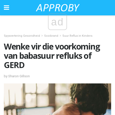
ad
Spysvertering Gesondheid
Sooibrand
Suur Reflux in Kinders
Wenke vir die voorkoming
van babasuur refluks of
GERD
by Sharon Gillson