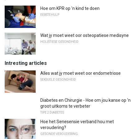
Hoe om KPR op 'n kind te doen
EERSTEHULP
Wat jy moet weet oor osteopatiese medisyne
HOLISTIESE GESONDHEID
Intresting articles
Alles wat jy moet weet oor endometriose
SEKSUELE GESONDHEID
Diabetes en Chirurgie - Hoe om jou kanse op 'n
groot uitkoms te verbeter
TIPE 2 DIABETES
Hoe het Senesensie verband hou met
veroudering?
GESONDE VEROUDERING