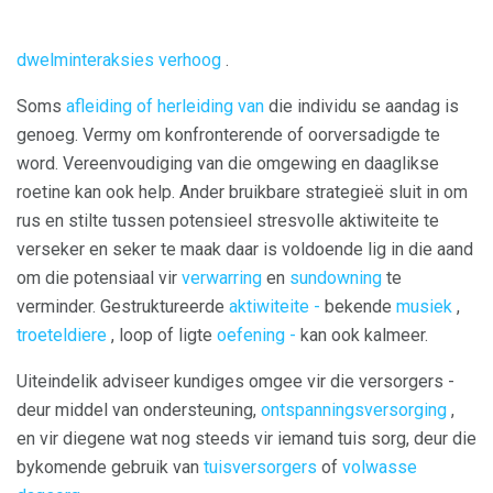
dwelminteraksies verhoog
.
Soms
afleiding of herleiding van
die individu se aandag is
genoeg. Vermy om konfronterende of oorversadigde te
word. Vereenvoudiging van die omgewing en daaglikse
roetine kan ook help. Ander bruikbare strategieë sluit in om
rus en stilte tussen potensieel stresvolle aktiwiteite te
verseker en seker te maak daar is voldoende lig in die aand
om die potensiaal vir
verwarring
en
sundowning
te
verminder. Gestruktureerde
aktiwiteite -
bekende
musiek
,
troeteldiere
, loop of ligte
oefening -
kan ook kalmeer.
Uiteindelik adviseer kundiges omgee vir die versorgers -
deur middel van ondersteuning,
ontspanningsversorging
,
en vir diegene wat nog steeds vir iemand tuis sorg, deur die
bykomende gebruik van
tuisversorgers
of
volwasse