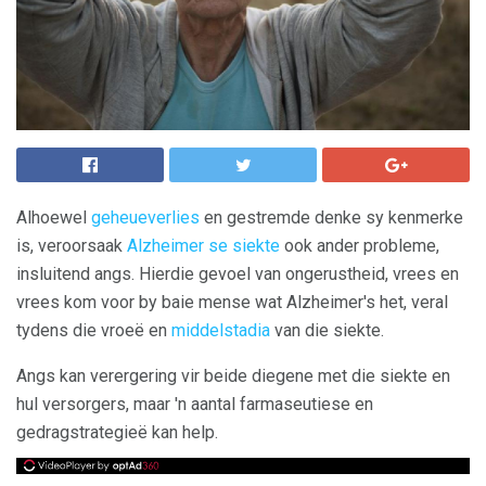
Alhoewel
geheueverlies
en gestremde denke sy kenmerke
is, veroorsaak
Alzheimer se siekte
ook ander probleme,
insluitend angs. Hierdie gevoel van ongerustheid, vrees en
vrees kom voor by baie mense wat Alzheimer's het, veral
tydens die vroeë en
middelstadia
van die siekte.
Angs kan verergering vir beide diegene met die siekte en
hul versorgers, maar 'n aantal farmaseutiese en
gedragstrategieë kan help.