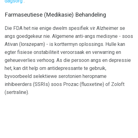
dagsorg
.
Farmaseutiese (Medikasie) Behandeling
Die FDA het nie enige dwelm spesifiek vir Alzheimer se
angs goedgekeur nie. Algemene anti-angs medisyne - soos
Ativan (lorazepam) - is korttermyn oplossings. Hulle kan
egter fisiese onstabiliteit veroorsaak en verwarring en
geheueverlies verhoog. As die persoon angs en depressie
het, kan dit help om antidepressante te gebruik,
byvoorbeeld selektiewe serotonien heropname
inhibeerders (SSRIs) soos Prozac (fluoxetine) of Zoloft
(sertraline).