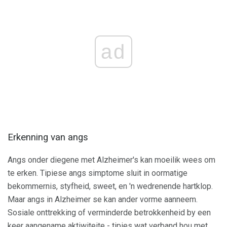
ad
Erkenning van angs
Angs onder diegene met Alzheimer's kan moeilik wees om
te erken. Tipiese angs simptome sluit in oormatige
bekommernis, styfheid, sweet, en 'n wedrenende hartklop.
Maar angs in Alzheimer se kan ander vorme aanneem.
Sosiale onttrekking of verminderde betrokkenheid by een
keer aangename aktiwiteite - tipies wat verband hou met