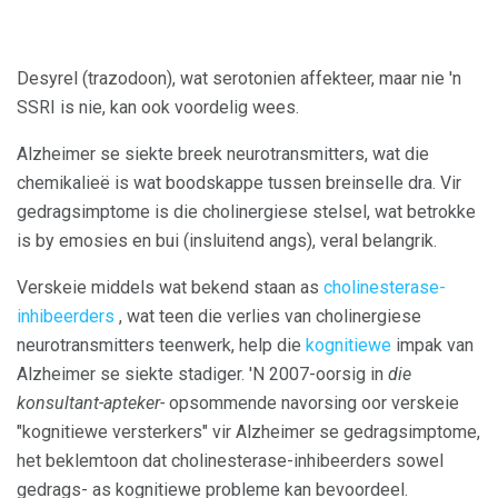
Desyrel (trazodoon), wat serotonien affekteer, maar nie 'n
SSRI is nie, kan ook voordelig wees.
Alzheimer se siekte breek neurotransmitters, wat die
chemikalieë is wat boodskappe tussen breinselle dra. Vir
gedragsimptome is die cholinergiese stelsel, wat betrokke
is by emosies en bui (insluitend angs), veral belangrik.
Verskeie middels wat bekend staan ​​as
cholinesterase-
inhibeerders
, wat teen die verlies van cholinergiese
neurotransmitters teenwerk, help die
kognitiewe
impak van
Alzheimer se siekte stadiger. 'N 2007-oorsig in
die
konsultant-apteker-
opsommende navorsing oor verskeie
"kognitiewe versterkers" vir Alzheimer se gedragsimptome,
het beklemtoon dat cholinesterase-inhibeerders sowel
gedrags- as kognitiewe probleme kan bevoordeel.