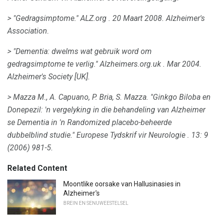
> "Gedragsimptome."
ALZ.org
.
20 Maart 2008. Alzheimer's
Association.
> "Dementia: dwelms wat gebruik word om
gedragsimptome te verlig."
Alzheimers.org.uk
.
Mar 2004.
Alzheimer's Society [UK].
> Mazza M., A. Capuano, P. Bria, S. Mazza.
"Ginkgo Biloba en
Donepezil: 'n vergelyking in die behandeling van Alzheimer
se Dementia in 'n Randomized placebo-beheerde
dubbelblind studie."
Europese Tydskrif vir Neurologie
.
13: 9
(2006) 981-5.
Related Content
Moontlike oorsake van Hallusinasies in
Alzheimer's
BREIN EN SENUWEESTELSEL