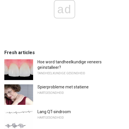
ad
Fresh articles
Hoe word tandheelkundige veneers
geïnstalleer?
TANDHEELKUNDIGE GESONDHEID
Spierprobleme met statiene
HARTGESONDHEID
Lang QT-sindroom
HARTGESONDHEID