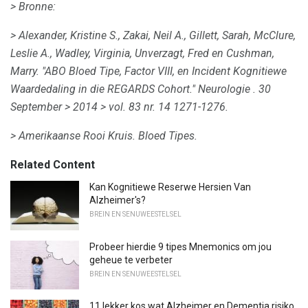
> Bronne:
> Alexander, Kristine S., Zakai, Neil A., Gillett, Sarah, McClure,
Leslie A., Wadley, Virginia, Unverzagt, Fred en Cushman,
Marry.
"ABO Bloed Tipe, Factor VIII, en Incident Kognitiewe
Waardedaling in die REGARDS Cohort."
Neurologie
.
30
September
> 2014
> vol.
83 nr.
14 1271-1276.
> Amerikaanse Rooi Kruis.
Bloed Tipes.
Related Content
Kan Kognitiewe Reserwe Hersien Van
Alzheimer's?
BREIN EN SENUWEESTELSEL
Probeer hierdie 9 tipes Mnemonics om jou
geheue te verbeter
BREIN EN SENUWEESTELSEL
11 lekker kos wat Alzheimer en Dementia risiko