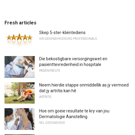
Fresh articles
Skep 5-ster-kliëntediens
VIR GESONDHEIDSORG PROFESSIONALS
Die bekostigbare versorgingswet en
pasiënttevredenheid in hospitale
PASIËNTREGTE
Neem hierdie stappe onmiddellik as jy vermoed
dat jy artritis kan hê
ARTRITIS
Hoe om goeie resultate te kry van jou
Dermatologie Aanstelling
VEL GESONDHEID