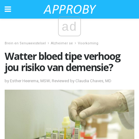
ad
Brein en Senuweestelsel
Alzheimer se
Voorkoming
Watter bloed tipe verhoog
jou risiko van demensie?
by Esther Heerema, MSW; Reviewed by Claudia Chaves, MD