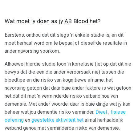
Wat moet jy doen as jy AB Blood het?
Eerstens, onthou dat dit slegs 'n enkele studie is, en dit
moet herhaal word om te bepaal of dieselfde resultate in
ander navorsing voorkom.
Alhoewel hierdie studie toon 'n korrelasie (let op dat dit nie
bewys dat die een die ander veroorsaak nie) tussen die
bloedtipe en die risiko van kognitiewe afname, het
navorsing getoon dat daar baie ander faktore is wat getoon
het dat dit met 'n verminderde risiko verband hou van
demensie. Met ander woorde, daar is baie dinge wat jy kan
beheer wat jou dementie risiko verminder.
Dieet
,
fisiese
oefening
en
geestelike aktiwiteit het
almal herhaaldelik
verband gehou met verminderde risiko van demensie.