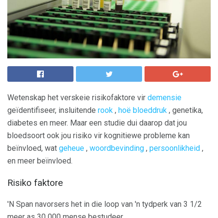
Wetenskap het verskeie risikofaktore vir
demensie
geïdentifiseer, insluitende
rook
,
hoë bloeddruk
, genetika,
diabetes en meer. Maar een studie dui daarop dat jou
bloedsoort ook jou risiko vir kognitiewe probleme kan
beïnvloed, wat
geheue
,
woordbevinding
,
persoonlikheid
,
en meer beïnvloed.
Risiko faktore
'N Span navorsers het in die loop van 'n tydperk van 3 1/2
meer as 30 000 mense bestudeer.