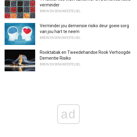
verminder
BREIN EN SENUWEESTELSEL
Verminder jou demensie risiko deur goeie sorg
van jou hart te neem
BREIN EN SENUWEESTELSEL
Rooktabak en Tweedehandse Rook Verhoogde
Dementie Risiko
BREIN EN SENUWEESTELSEL
ad