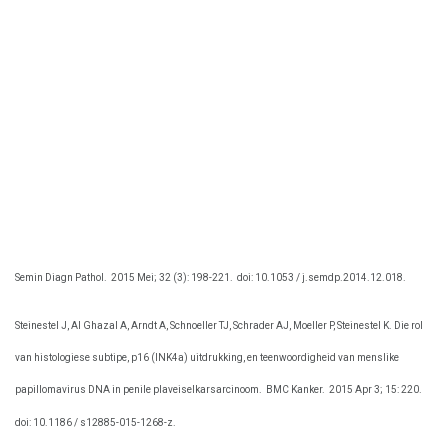
Semin Diagn Pathol.
2015 Mei; 32 (3): 198-221.
doi: 10.1053 / j.semdp.2014.12.018.
Steinestel J, Al Ghazal A, Arndt A, Schnoeller TJ, Schrader AJ, Moeller P, Steinestel K. Die rol
van histologiese subtipe, p16 (INK4a) uitdrukking, en teenwoordigheid van menslike
papillomavirus DNA in penile plaveiselkarsarcinoom.
BMC Kanker.
2015 Apr 3; 15: 220.
doi: 10.1186 / s12885-015-1268-z.