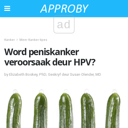
ad
Kanker
Meer Kanker tipes
Word peniskanker
veroorsaak deur HPV?
by Elizabeth Boskey, PhD; Geskryf deur Susan Olender, MD