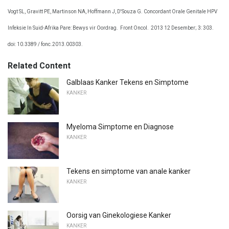
Vogt SL, Gravitt PE, Martinson NA, Hoffmann J, D'Souza G. Concordant Orale Genitale HPV
Infeksie In Suid-Afrika Pare: Bewys vir Oordrag.
Front Oncol.
2013 12 Desember; 3: 303.
doi: 10.3389 / fonc.2013.00303.
Related Content
Galblaas Kanker Tekens en Simptome
KANKER
Myeloma Simptome en Diagnose
KANKER
Tekens en simptome van anale kanker
KANKER
Oorsig van Ginekologiese Kanker
KANKER