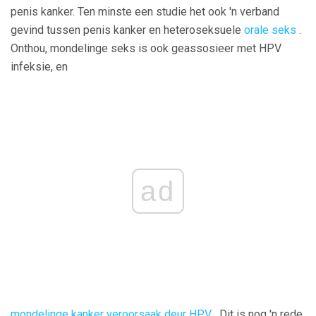
penis kanker. Ten minste een studie het ook 'n verband
gevind tussen penis kanker en heteroseksuele
orale seks
.
Onthou, mondelinge seks is ook geassosieer met HPV
infeksie, en
ad
mondelinge kanker veroorsaak deur HPV
. Dit is nog 'n rede