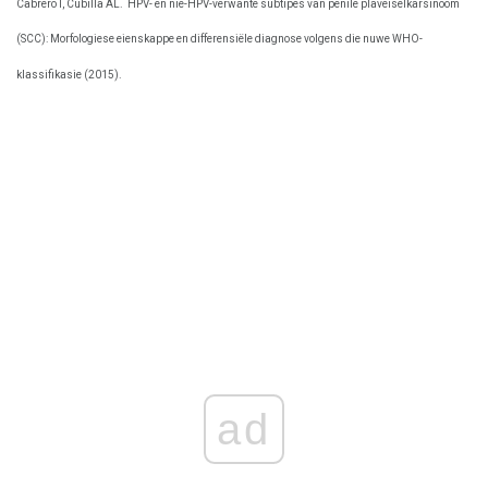
Cabrero I, Cubilla AL.
HPV- en nie-HPV-verwante subtipes van penile plaveiselkarsinoom
(SCC): Morfologiese eienskappe en differensiële diagnose volgens die nuwe WHO-
klassifikasie (2015).
ad