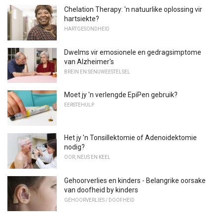
Chelation Therapy: 'n natuurlike oplossing vir
hartsiekte?
HARTGESONDHEID
Dwelms vir emosionele en gedragsimptome
van Alzheimer's
BREIN EN SENUWEESTELSEL
Moet jy 'n verlengde EpiPen gebruik?
EERSTEHULP
Het jy 'n Tonsillektomie of Adenoidektomie
nodig?
OOR, NEUS EN KEEL
Gehoorverlies en kinders - Belangrike oorsake
van doofheid by kinders
GEHOORVERLIES / DOOFHEID