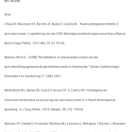
en Asië.
Bron:
Chaux A, Velazquez EF, Barreto JE, Ayala E, Cubilla AL.
Nuwe patologiese entiteite in
peniskarcinoom: 'n opdatering van die 2004 Wêreldgesondheidsorganisasie klassifikasie.
Semin Diagn Pathol.
2012 Mei; 29 (2): 59-66.
Madsen BS et al.
(2008) "Risikofaktore vir plaveiselkarsinoom van die
penisbevolkingsgebaseerde gevalbeheerstudie in Denemarke."
Kanker Epidemiologie
Biomarkers en Voorkoming 17: 2683-2691.
Mentrikoski MJ, Stelow EB, Culp S, Frierson HF Jr, Cathro HP.
Histologiese en
immunohistochemiese assessering van peniskarcinoom in 'n Noord-Amerikaanse
bevolking.
Is J Surg Pathol.
2014 Oktober; 38 (10): 1340-8.
Sanchez DF, Cañete S, Fernández-Nestosa MJ, Lezcano C, Rodríguez I, Barreto J, Alvarado-