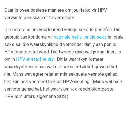
Daar is twee basiese maniere om jou risiko vir HPV-
verwante peniskanker te verminder.
Die eerste is om voortdurend veilige seks te beoefen. Die
gebruik van kondome vir
vaginale seks
,
anale seks
en orale
seks sal die waarskynlikheid verminder dat jy aan penile
HPV blootgestel word. Die tweede ding wat jy kan doen, is
om 'n
HPV-entstof te kry
. Dit is waarskynlik meer
waarskynlik vir mans wat nie seksueel aktief geword het
nie. Mans wat egter relatief min seksuele vennote gehad
het, kan ook voordeel trek uit HPV-inenting. (Mans wat baie
vennote gehad het, het waarskynlik alreeds blootgestel.
HPV is 'n uiters algemene SOS.)