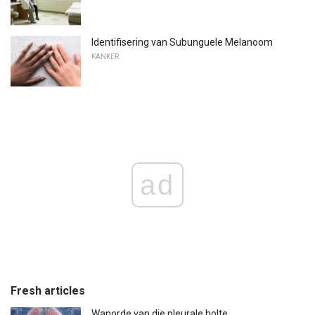
Identifisering van Subunguele Melanoom
KANKER
ad
Fresh articles
Wanorde van die pleurale holte