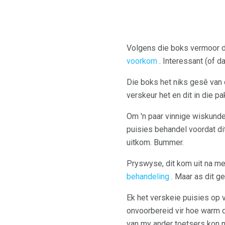
Volgens die boks vermoor d
voorkom
. Interessant (of d
Die boks het niks gesê van di
verskeur het en dit in die pa
Om 'n paar vinnige wiskunde
puisies behandel voordat di
uitkom. Bummer.
Pryswyse, dit kom uit na me
behandeling
. Maar as dit g
Ek het verskeie puisies op v
onvoorbereid vir hoe warm die
van my ander toetsers kon ni