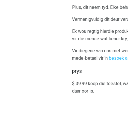
Plus, dit neem tyd. Elke beh
Vermenigvuldig dit deur versk
Ek wou regtig hierdie produk
vir die mense wat tiener kry,
Vir diegene van ons met werk
mede-betaal vir 'n
besoek a
prys
$ 39.99 koop die toestel, wa
daar oor is.