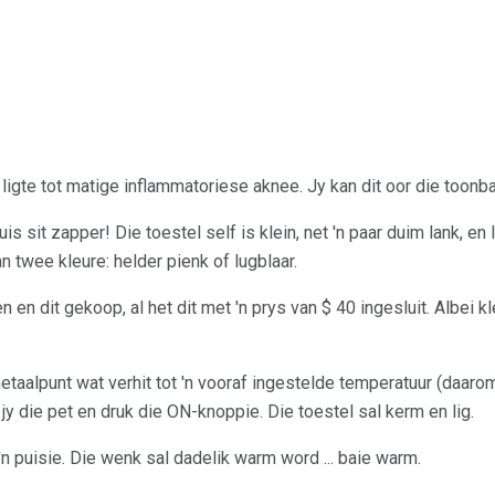
ligte tot matige inflammatoriese aknee. Jy kan dit oor die toonba
uis sit zapper! Die toestel self is klein, net 'n paar duim lank, e
n twee kleure: helder pienk of lugblaar.
n en dit gekoop, al het dit met 'n prys van $ 40 ingesluit. Albei 
etaalpunt wat verhit tot 'n vooraf ingestelde temperatuur (daaro
jy die pet en druk die ON-knoppie. Die toestel sal kerm en lig.
n puisie. Die wenk sal dadelik warm word ... baie warm.