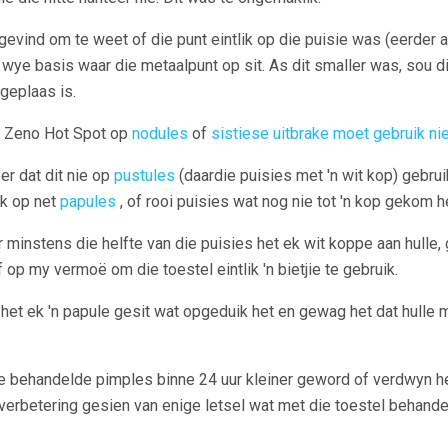
 gevind om te weet of die punt eintlik op die puisie was (eerder a
 wye basis waar die metaalpunt op sit. As dit smaller was, sou 
geplaas is.
ie Zeno Hot Spot op
nodules
of
sistiese uitbrake moet gebruik ni
er dat dit nie op
pustules
(daardie puisies met 'n wit kop) gebrui
ik op net
papules
, of rooi puisies wat nog nie tot 'n kop gekom he
r minstens die helfte van die puisies het ek wit koppe aan hulle
af op my vermoë om die toestel eintlik 'n bietjie te gebruik.
 het ek 'n papule gesit wat opgeduik het en gewag het dat hulle 
e behandelde pimples binne 24 uur kleiner geword of verdwyn he
 verbetering gesien van enige letsel wat met die toestel behandel 