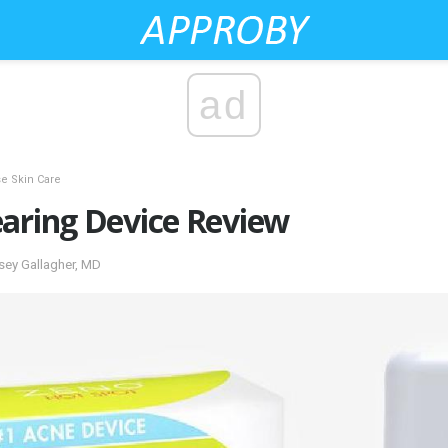
ad
se Skin Care
earing Device Review
sey Gallagher, MD