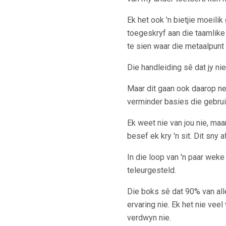
Ek het ook 'n bietjie moeilik
toegeskryf aan die taamlike
te sien waar die metaalpunt 
Die handleiding sê dat jy n
Maar dit gaan ook daarop ne
verminder basies die gebru
Ek weet nie van jou nie, maa
besef ek kry 'n sit. Dit sny 
In die loop van 'n paar weke
teleurgesteld.
Die boks sê dat 90% van all
ervaring nie. Ek het nie veel
verdwyn nie.