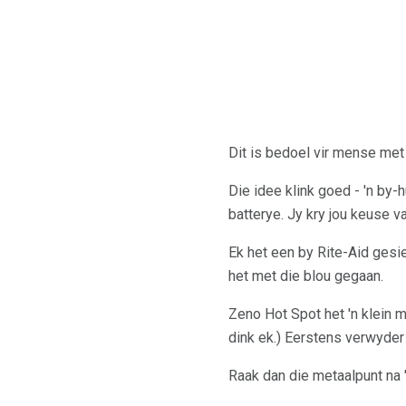
Dit is bedoel vir mense met 
Die idee klink goed - 'n by-h
batterye. Jy kry jou keuse va
Ek het een by Rite-Aid gesie
het met die blou gegaan.
Zeno Hot Spot het 'n klein m
dink ek.) Eerstens verwyder 
Raak dan die metaalpunt na '