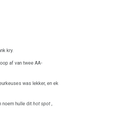
nk kry.
n loop af van twee AA-
kleurkeuses was lekker, en ek
m noem hulle dit
hot spot
,