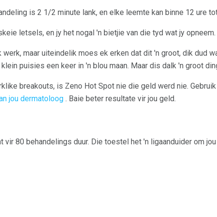
andeling is 2 1/2 minute lank, en elke leemte kan binne 12 ure to
eie letsels, en jy het nogal 'n bietjie van die tyd wat jy opneem.
 werk, maar uiteindelik moes ek erken dat dit 'n groot, dik dud 
 klein puisies een keer in 'n blou maan. Maar dis dalk 'n groot din
like breakouts, is Zeno Hot Spot nie die geld werd nie. Gebruik 
an jou dermatoloog
. Baie beter resultate vir jou geld.
t vir 80 behandelings duur. Die toestel het 'n ligaanduider om j