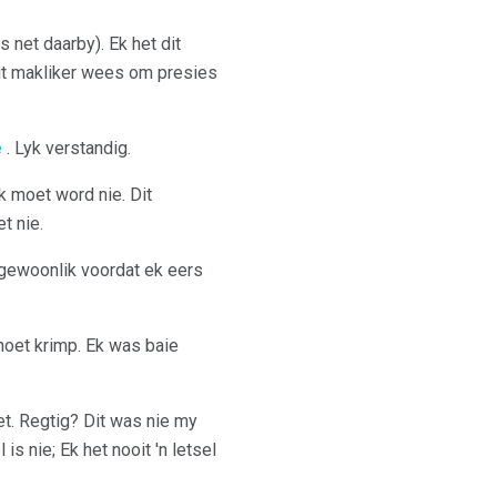
s net daarby). Ek het dit
dit makliker wees om presies
e
. Lyk verstandig.
k moet word nie. Dit
t nie.
, gewoonlik voordat ek eers
moet krimp. Ek was baie
t. Regtig? Dit was nie my
is nie; Ek het nooit 'n letsel