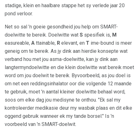
stadige, klein en haalbare stappe het sy verlede jaar 20
pond verloor.
Net so sal 'n goeie gesondheid jou help om SMART-
doelwitte te bereik. Doelwitte wat
S
spesifiek is,
M
easureable,
A
ttainable,
R
elevant, en
T
ime-bound is meer
geneig om te bereik. As jy dink aan hierdie konsepte wat
verband hou met jou asma-doelwitte, kan jy dink aan
langtermyndoelwitte en die klein doelwitte wat bereik moet
word om jou doelwit te bereik. Byvoorbeeld, as jou doel is
om net een reddingsinhalator oor die volgende 12 maande
te gebruik, moet 'n aantal kleiner doelwitte behaal word,
soos om elke dag jou medisyne te onthou. "Ek sal my
kontroleerder medikasie deur my wasbak plaas en dit elke
oggend gebruik wanneer ek my tande borsel." Is 'n
voorbeeld van 'n SMART-doelwit.