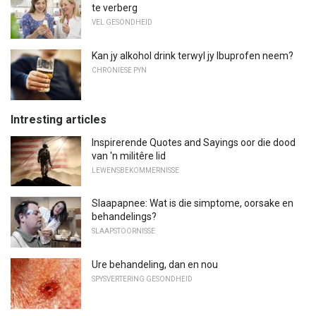
te verberg
VEL GESONDHEID
Kan jy alkohol drink terwyl jy Ibuprofen neem?
CHRONIESE PYN
Intresting articles
Inspirerende Quotes and Sayings oor die dood
van 'n militêre lid
LEWENSBEKOMMERNISSE
Slaapapnee: Wat is die simptome, oorsake en
behandelings?
SLAAPSTOORNISSE
Ure behandeling, dan en nou
SPYSVERTERING GESONDHEID