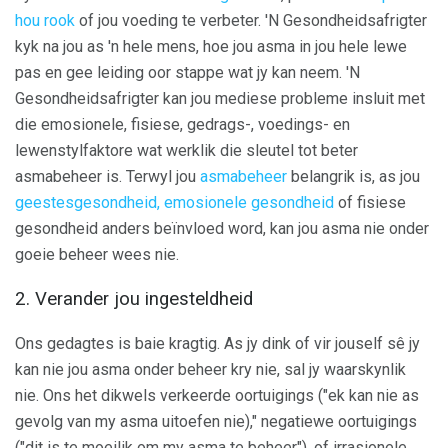
hou rook
of jou voeding te verbeter. 'N Gesondheidsafrigter
kyk na jou as 'n hele mens, hoe jou asma in jou hele lewe
pas en gee leiding oor stappe wat jy kan neem. 'N
Gesondheidsafrigter kan jou mediese probleme insluit met
die emosionele, fisiese, gedrags-, voedings- en
lewenstylfaktore wat werklik die sleutel tot beter
asmabeheer is. Terwyl jou
asmabeheer
belangrik is, as jou
geestesgesondheid, emosionele gesondheid
of fisiese
gesondheid anders beïnvloed word, kan jou asma nie onder
goeie beheer wees nie.
2. Verander jou ingesteldheid
Ons gedagtes is baie kragtig. As jy dink of vir jouself sê jy
kan nie jou asma onder beheer kry nie, sal jy waarskynlik
nie. Ons het dikwels verkeerde oortuigings ("ek kan nie as
gevolg van my asma uitoefen nie)," negatiewe oortuigings
("dit is te moeilik om my asma te beheer"), of irrasionele