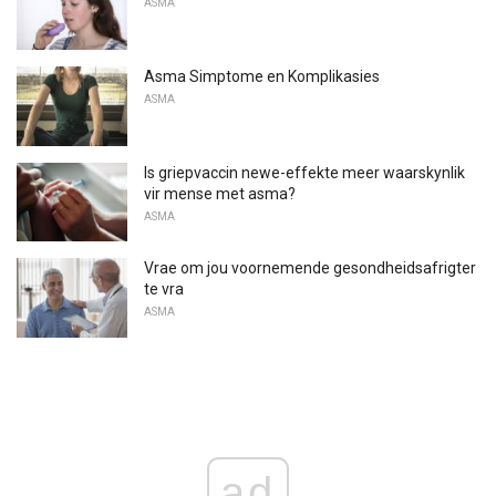
ASMA
Asma Simptome en Komplikasies
ASMA
Is griepvaccin newe-effekte meer waarskynlik
vir mense met asma?
ASMA
Vrae om jou voornemende gesondheidsafrigter
te vra
ASMA
ad