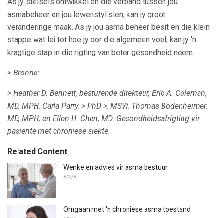
As jy stelsels ontwikkel en die verband tussen jou
asmabeheer en jou lewenstyl sien, kan jy groot
veranderinge maak. As jy jou asma beheer besit en die klein
stappe wat lei tot hoe jy oor die algemeen voel, kan jy 'n
kragtige stap in die rigting van beter gesondheid neem.
> Bronne:
> Heather D. Bennett, besturende direkteur, Eric A. Coleman,
MD, MPH, Carla Parry,
> PhD
>, MSW, Thomas Bodenheimer,
MD, MPH, en Ellen H. Chen, MD.
Gesondheidsafrigting vir
pasiënte met chroniese siekte.
Related Content
Wenke en advies vir asma bestuur
ASMA
Omgaan met 'n chroniese asma toestand