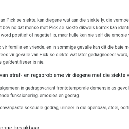
an Pick se siekte, kan diegene wat aan die siekte ly, die vermo
 bevind dat mense met Pick se siekte dikwels korrek kan identi
ord positief of negatief is, maar hulle kan nie self die emosie v
ak vir familie en vriende, en in sommige gevalle kan dit die bai
 wees vir gevalle van Pick se siekte wat later gediagnoseer word
 geïdentifiseer is nie.
o van straf- en regsprobleme vir diegene met die siekte 
er algemeen in gedragsvariant frontotemporale demensie as gevo
rende funksionering, emosies en gedrag.
onvanpaste seksuele gedrag, urineer in die openbaar, steel, oort
bronne beskikbaar