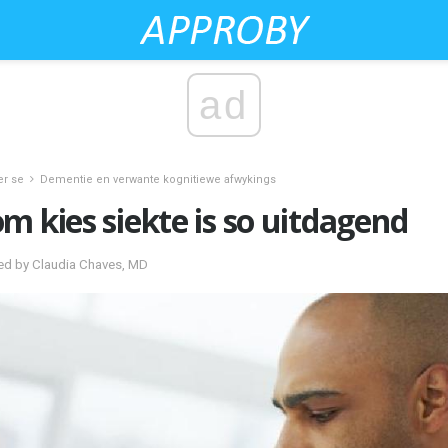
ad
er se
Dementie en verwante kognitiewe afwykings
m kies siekte is so uitdagend
ed by Claudia Chaves, MD