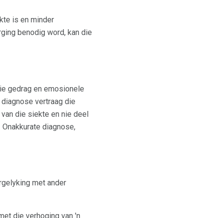
kte is en minder
rging benodig word, kan die
 die gedrag en emosionele
 diagnose vertraag die
van die siekte en nie deel
e. Onakkurate diagnose,
ergelyking met ander
met die verhoging van 'n