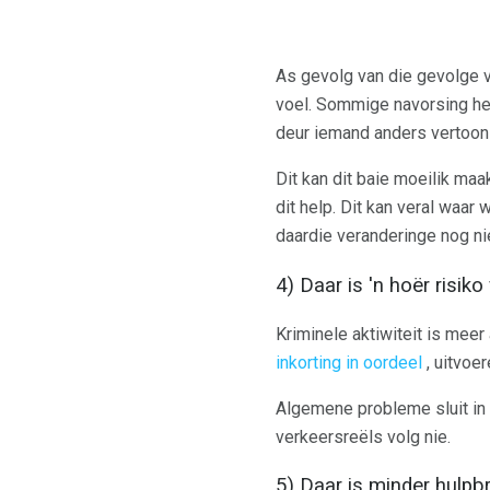
As gevolg van die gevolge v
voel. Sommige navorsing het
deur iemand anders vertoon w
Dit kan dit baie moeilik ma
dit help. Dit kan veral waar
daardie veranderinge nog nie
4) Daar is 'n hoër risik
Kriminele aktiwiteit is me
inkorting in oordeel
, uitvoe
Algemene probleme sluit in 
verkeersreëls volg nie.
5) Daar is minder hulp