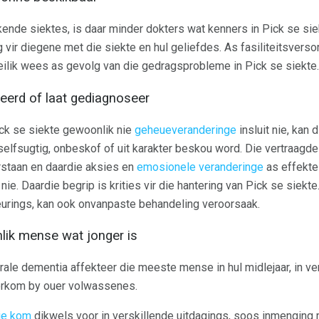
ende siektes, is daar minder dokters wat kenners in Pick se sie
r diegene met die siekte en hul geliefdes. As fasiliteitsverso
ilik wees as gevolg van die gedragsprobleme in Pick se siekte.
keerd of laat gediagnoseer
ck se siekte gewoonlik nie
geheueveranderinge
insluit nie, kan
selfsugtig, onbeskof of uit karakter beskou word. Die vertraagde
staan ​​en daardie aksies en
emosionele veranderinge
as effekte 
ie. Daardie begrip is krities vir die hantering van Pick se siekt
eurings, kan ook onvanpaste behandeling veroorsaak.
lik mense wat jonger is
ale dementia affekteer die meeste mense in hul midlejaar, in v
rkom by ouer volwassenes.
ie kom
dikwels voor in verskillende uitdagings, soos inmenging 