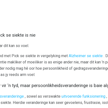
k se siekte is nie
ar dit kan so voel.
nd met Pick se siekte in vergelyking met
Alzheimer se siekte
. D
tie makliker of moeiliker is as enige ander nie, maar dit kan 'n 
nder nodig mag hê oor hoe persoonlikheid of gedragsveranderin
as jy reeds arm voel.
y vir 'n tyd, maar persoonlikheidsveranderinge is baie 
gsveranderinge
, sowel as verswakte
uitvoerende funksionering
,
siekte. Hierdie veranderinge kan seer gevoelens, frustrasie, is