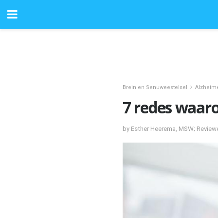
Brein en Senuweestelsel
Alzheim
7 redes waaro
by Esther Heerema, MSW; Review