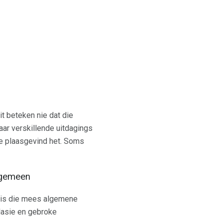
it beteken nie dat die
paar verskillende uitdagings
ge plaasgevind het. Soms
algemeen
 is die mees algemene
olasie en gebroke