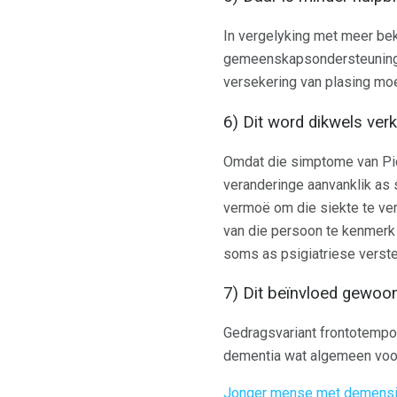
In vergelyking met meer bek
gemeenskapsondersteuning vi
versekering van plasing moe
6) Dit word dikwels ver
Omdat die simptome van Pi
veranderinge aanvanklik as 
vermoë om die siekte te ver
van die persoon te kenmerk n
soms as psigiatriese verst
7) Dit beïnvloed gewoon
Gedragsvariant frontotempor
dementia wat algemeen voo
Jonger mense met demens