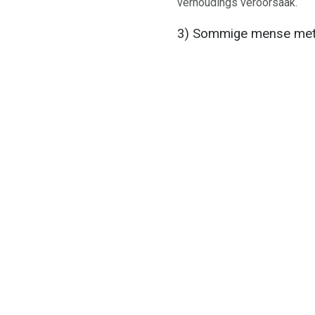
verhoudings veroorsaak.
3) Sommige mense met Pi