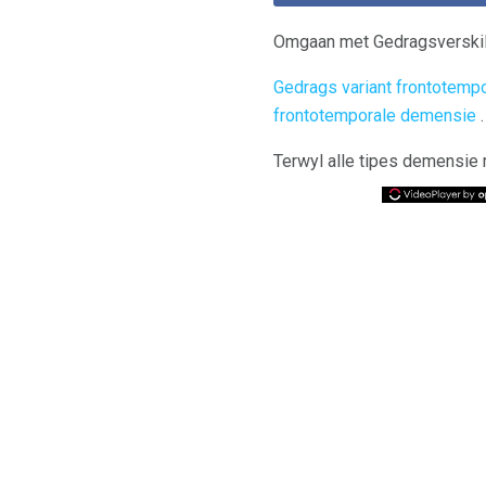
Omgaan met Gedragsverskil
Gedrags variant frontotemp
frontotemporale demensie
.
Terwyl alle tipes demensie mo