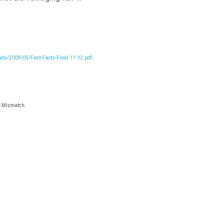
oads/2009/05/Fast-Facts-Final-11-12.pdf
.
ue Mismatch.