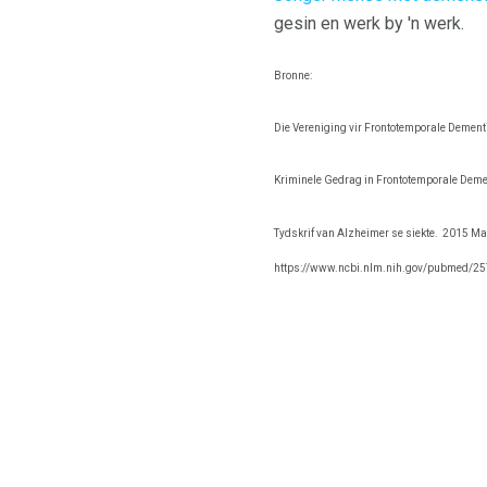
gesin en werk by 'n werk.
Bronne:
Die Vereniging vir Frontotemporale Dement
Kriminele Gedrag in Frontotemporale Demen
Tydskrif van Alzheimer se siekte.
2015 Mar
https://www.ncbi.nlm.nih.gov/pubmed/2