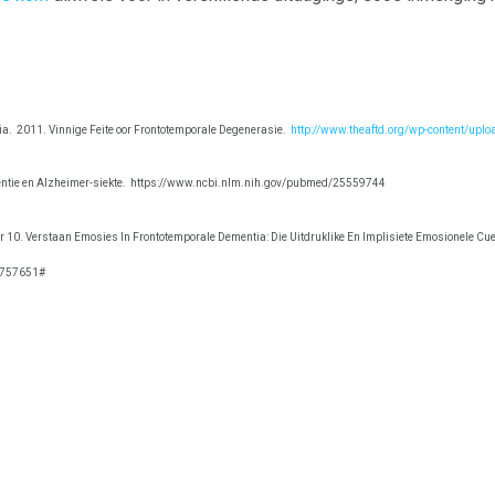
ia.
2011. Vinnige Feite oor Frontotemporale Degenerasie.
http://www.theaftd.org/wp-content/upl
tie en Alzheimer-siekte.
https://www.ncbi.nlm.nih.gov/pubmed/25559744
 10. Verstaan ​​Emosies In Frontotemporale Dementia: Die Uitdruklike En Implisiete Emosionele C
5757651#