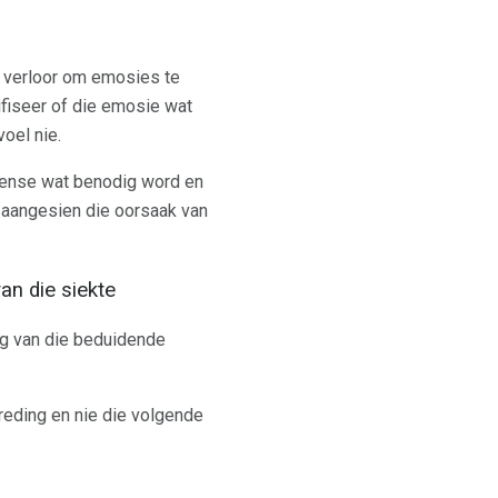
ë verloor om emosies te
fiseer of die emosie wat
oel nie.
e mense wat benodig word en
, aangesien die oorsaak van
van die siekte
lg van die beduidende
reding en nie die volgende