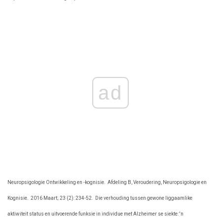
ad
Neuropsigologie Ontwikkeling en -kognisie.
Afdeling B, Veroudering, Neuropsigologie en
Kognisie.
2016 Maart; 23 (2): 234-52.
Die verhouding tussen gewone liggaamlike
aktiwiteit status en uitvoerende funksie in individue met Alzheimer se siekte: 'n