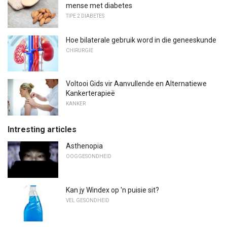
mense met diabetes
TIPE 2 DIABETES
Hoe bilaterale gebruik word in die geneeskunde
CHIRURGIE
Voltooi Gids vir Aanvullende en Alternatiewe
Kankerterapieë
KANKER
Intresting articles
Asthenopia
OOGGESONDHEID
Kan jy Windex op 'n puisie sit?
VEL GESONDHEID