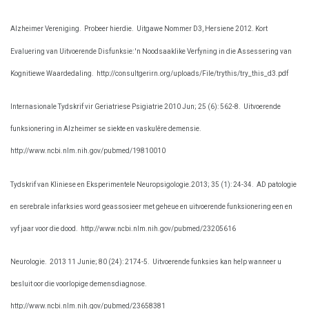
Alzheimer Vereniging.
Probeer hierdie.
Uitgawe Nommer D3, Hersiene 2012. Kort
Evaluering van Uitvoerende Disfunksie: 'n Noodsaaklike Verfyning in die Assessering van
Kognitiewe Waardedaling.
http://consultgerirn.org/uploads/File/trythis/try_this_d3.pdf
Internasionale Tydskrif vir Geriatriese Psigiatrie 2010 Jun; 25 (6): 562-8.
Uitvoerende
funksionering in Alzheimer se siekte en vaskulêre demensie.
http://www.ncbi.nlm.nih.gov/pubmed/19810010
Tydskrif van Kliniese en Eksperimentele Neuropsigologie.2013; 35 (1): 24-34.
AD patologie
en serebrale infarksies word geassosieer met geheue en uitvoerende funksionering een en
vyf jaar voor die dood.
http://www.ncbi.nlm.nih.gov/pubmed/23205616
Neurologie.
2013 11 Junie; 80 (24): 2174-5.
Uitvoerende funksies kan help wanneer u
besluit oor die voorlopige demensdiagnose.
http://www.ncbi.nlm.nih.gov/pubmed/23658381