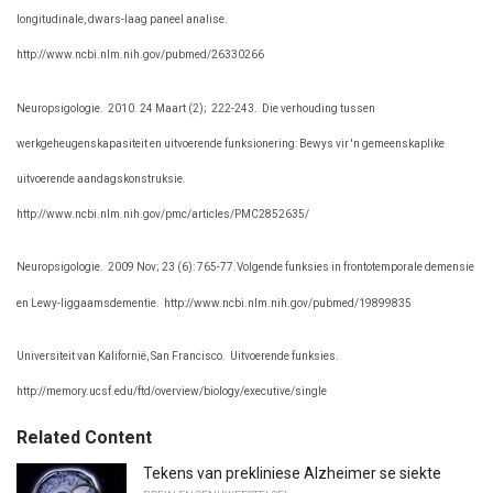
longitudinale, dwars-laag paneel analise.
http://www.ncbi.nlm.nih.gov/pubmed/26330266
Neuropsigologie.
2010. 24 Maart (2);
222-243.
Die verhouding tussen
werkgeheugenskapasiteit en uitvoerende funksionering: Bewys vir 'n gemeenskaplike
uitvoerende aandagskonstruksie.
http://www.ncbi.nlm.nih.gov/pmc/articles/PMC2852635/
Neuropsigologie.
2009 Nov; 23 (6): 765-77.Volgende funksies in frontotemporale demensie
en Lewy-liggaamsdementie.
http://www.ncbi.nlm.nih.gov/pubmed/19899835
Universiteit van Kalifornië, San Francisco.
Uitvoerende funksies.
http://memory.ucsf.edu/ftd/overview/biology/executive/single
Related Content
Tekens van prekliniese Alzheimer se siekte