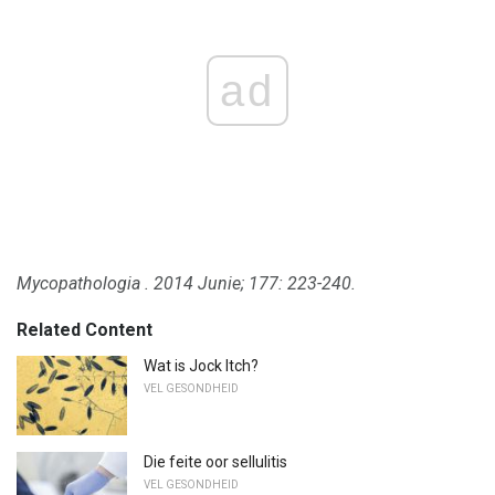
ad
Mycopathologia
.
2014 Junie; 177: 223-240.
Related Content
Wat is Jock Itch?
VEL GESONDHEID
Die feite oor sellulitis
VEL GESONDHEID