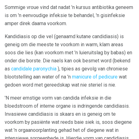
Sommige vroue vind dat nadat 'n kursus antibiotika geneem
is om 'n eenvoudige infeksie te behandel, 'n gisinfeksie
amper direk daarna voorkom.
Kandidiasis op die vel (genaamd kutane candidiasis) is
geneig om die meeste te voorkom in warm, klam areas
soos die lies (kan voorkom met 'n luieruitslag by babas) en
onder die borste. Die naels kan ook besmet word (bekend
as
candidale paronychia
), tipies as gevolg van chroniese
blootstelling aan water of na 'n
manicure of pedicure
wat
gedoen word met gereedskap wat nie steriel is nie.
'N meer ernstige vorm van candida infeksie in die
bloedstroom of interne organe is indringende candidiasis.
Invasiewe candidiasis is skaars en is geneig om te
voorkom by pasiënte wat reeds baie siek is, soos diegene
wat 'n orgaanoorplanting gehad het of diegene wat in
intensiewe sorgeenhede is. Hierdie vorm van candidiasis