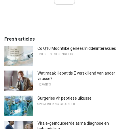
Fresh articles
Co Q10 Moontlike geneesmiddelinteraksies
HOLISTIESE GESONDHEID
Wat maak Hepatitis E verskillend van ander
virusse?
HEPATITIS
Surgeries vir peptiese ulkusse
SPYSVERTERING GESONDHEID
Virale-geïnduceerde asma diagnose en
behandeling