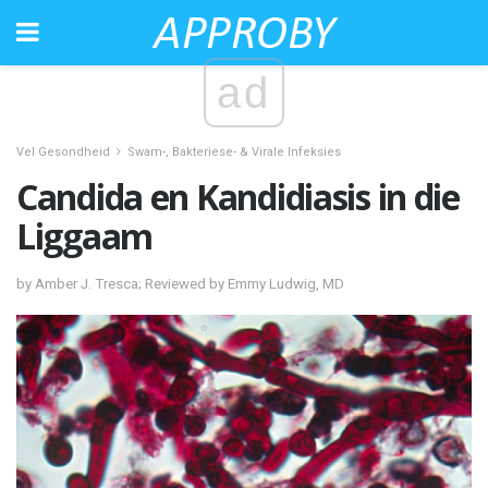
ad
Vel Gesondheid
Swam-, Bakteriese- & Virale Infeksies
Candida en Kandidiasis in die
Liggaam
by Amber J. Tresca; Reviewed by Emmy Ludwig, MD