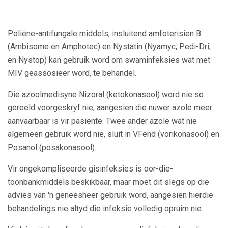
Poliëne-antifungale middels, insluitend amfoterisien B
(Ambisome en Amphotec) en Nystatin (Nyamyc, Pedi-Dri,
en Nystop) kan gebruik word om swaminfeksies wat met
MIV geassosieer word, te behandel.
Die azoolmedisyne Nizoral (ketokonasool) word nie so
gereeld voorgeskryf nie, aangesien die nuwer azole meer
aanvaarbaar is vir pasiënte. Twee ander azole wat nie
algemeen gebruik word nie, sluit in VFend (vorikonasool) en
Posanol (posakonasool).
Vir ongekompliseerde gisinfeksies is oor-die-
toonbankmiddels beskikbaar, maar moet dit slegs op die
advies van 'n geneesheer gebruik word, aangesien hierdie
behandelings nie altyd die infeksie volledig opruim nie.