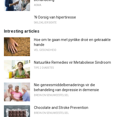
ASMA
'N Oorsig van hipertireose
SKILDKLIER SIEKTE
Intresting articles
Hoe om te gaan met pynlike droë en gekraakte
hande
VEL GESONDHEID
Natuurlike Remedies vir Metaboliese Sindroom
TIPE 2 DIABETES
Nie-geneesmiddelbenaderings vir die
behandeling van depressie in demensie
BREIN EN SENUWEESTELSEL
Chocolate and Stroke Prevention
BREIN EN SENUWEESTELSEL