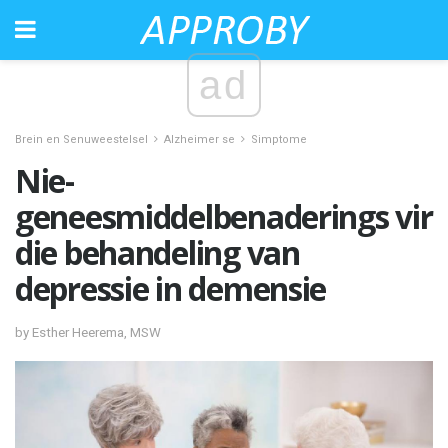
ad
Brein en Senuweestelsel
Alzheimer se
Simptome
Nie-
geneesmiddelbenaderings vir
die behandeling van
depressie in demensie
by Esther Heerema, MSW