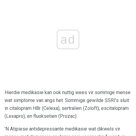
ad
Hierdie medikasie kan ook nuttig wees vir sommige mense
wat simptome van angs het. Sommige gewilde SSRI's sluit
in citalopram HBr (Celexa), sertralien (Zoloft), escitalopram
(Lexapro), en fluoksetien (Prozac).
'N Atipiese antidepressante medikasie wat dikwels vir