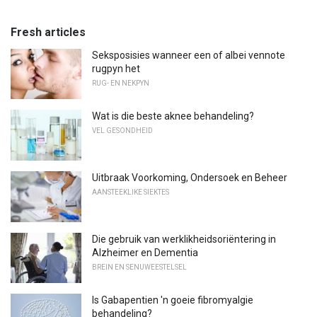
Fresh articles
Seksposisies wanneer een of albei vennote
rugpyn het
RUG- EN NEKPYN
Wat is die beste aknee behandeling?
VEL GESONDHEID
Uitbraak Voorkoming, Ondersoek en Beheer
AANSTEEKLIKE SIEKTES
Die gebruik van werklikheidsoriëntering in
Alzheimer en Dementia
BREIN EN SENUWEESTELSEL
Is Gabapentien 'n goeie fibromyalgie
behandeling?