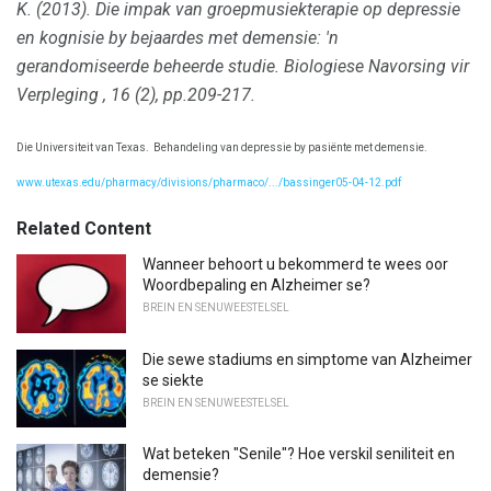
K. (2013).
Die impak van groepmusiekterapie op depressie
en kognisie by bejaardes met demensie: 'n
gerandomiseerde beheerde studie.
Biologiese Navorsing vir
Verpleging
, 16 (2), pp.209-217.
Die Universiteit van Texas.
Behandeling van depressie by pasiënte met demensie.
www.utexas.edu/pharmacy/divisions/pharmaco/.../bassinger05-04-12.pdf
Related Content
Wanneer behoort u bekommerd te wees oor
Woordbepaling en Alzheimer se?
BREIN EN SENUWEESTELSEL
Die sewe stadiums en simptome van Alzheimer
se siekte
BREIN EN SENUWEESTELSEL
Wat beteken "Senile"? Hoe verskil seniliteit en
demensie?