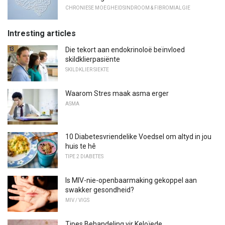
CHRONIESE MOEGHEIDSINDROOM & FIBROMIALGIE
Intresting articles
Die tekort aan endokrinoloë beïnvloed
skildklierpasiënte
SKILDKLIER SIEKTE
Waarom Stres maak asma erger
ASMA
10 Diabetesvriendelike Voedsel om altyd in jou
huis te hê
TIPE 2 DIABETES
Is MIV-nie-openbaarmaking gekoppel aan
swakker gesondheid?
MIV / VIGS
Tipes Behandeling vir Keloïede