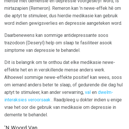
mense met demensie en depressie voorgeskryf word, is
mirtazapien (Remeron). Remeron kan 'n newe-effek hê om
die aptyt te stimuleer, dus hierdie medikasie kan gebruik
word indien gewigsverlies en depressie aangeteken word.
Daarbenewens kan sommige antidepressante soos
trazodoon (Deseryl) help om slaap te fasiliteer asook
simptome van depressie te behandel.
Dit is belangrik om te onthou dat elke medikasie newe-
effekte het en in verskillende mense anders werk.
Alhoewel sommige newe-effekte positief kan wees, soos
om iemand anders beter te slaap, of gedurende die dag hul
aptyt te stimuleer, kan ander verwarring,
val
en
dwelm-
interaksies veroorsaak
. Raadpleeg u dokter indien u enige
vrae het oor die gebruik van medikasie om depressie in
demente te behandel.
'N Woord Van