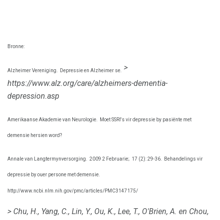
Bronne:
>
Alzheimer Vereniging.
Depressie en Alzheimer se.
https://www.alz.org/care/alzheimers-dementia-
depression.asp
Amerikaanse Akademie van Neurologie.
Moet SSRI's vir depressie by pasiënte met
demensie hersien word?
Annale van Langtermynversorging.
2009 2 Februarie;
17 (2): 29-36.
Behandelings vir
depressie by ouer persone met demensie.
http://www.ncbi.nlm.nih.gov/pmc/articles/PMC3147175/
> Chu, H., Yang, C., Lin, Y., Ou, K., Lee, T., O'Brien, A. en Chou,