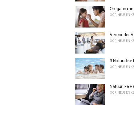
Omgaan met c
OOR, NEUS EN K
Verminder V
OOR, NEUS EN K
3 Natuurlik
OOR, NEUS EN K
Natuurlike R
OOR, NEUS EN K