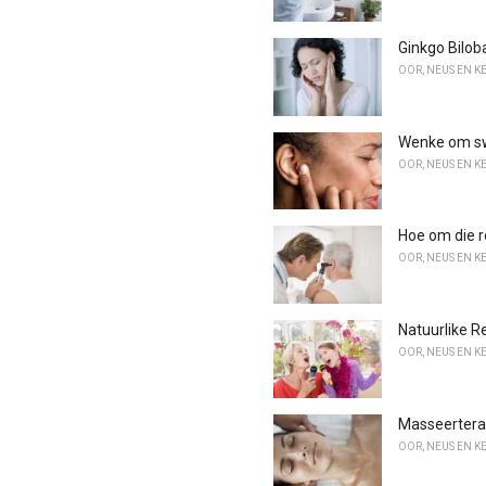
Ginkgo Biloba
OOR, NEUS EN K
Wenke om sw
OOR, NEUS EN K
Hoe om die r
OOR, NEUS EN K
Natuurlike R
OOR, NEUS EN K
Masseertera
OOR, NEUS EN K