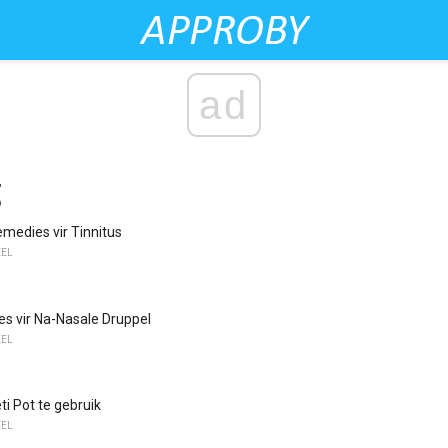
ad
emedies vir Tinnitus
EEL
s vir Na-Nasale Druppel
EEL
ti Pot te gebruik
EEL