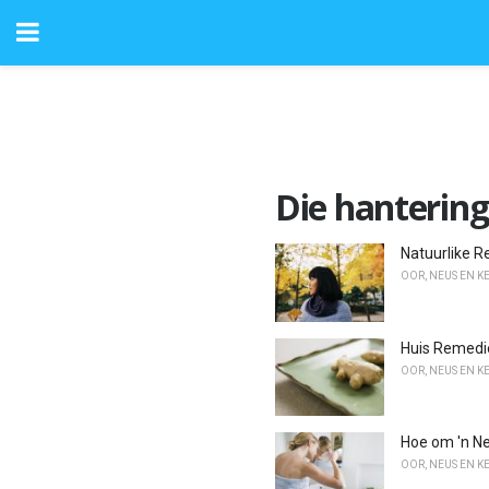
Die hantering
Natuurlike R
OOR, NEUS EN K
Huis Remedie
OOR, NEUS EN K
Hoe om 'n Ne
OOR, NEUS EN K