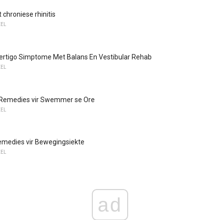
hroniese rhinitis
EEL
ertigo Simptome Met Balans En Vestibular Rehab
EEL
e Remedies vir Swemmer se Ore
EEL
emedies vir Bewegingsiekte
EEL
ad