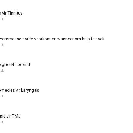
 vir Tinnitus
EEL
emmer se oor te voorkom en wanneer om hulp te soek
EEL
egte ENT te vind
EEL
emedies vir Laryngitis
EEL
pie vir TMJ
EEL